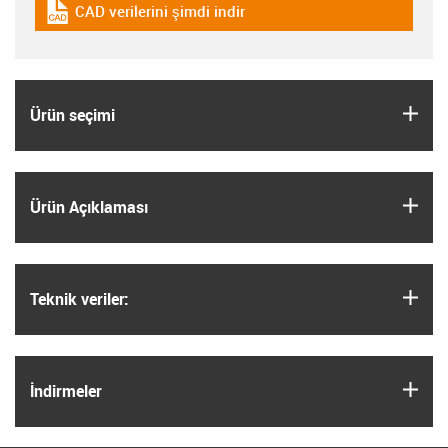
CAD verilerini şimdi indir
igus-icon-cad-dateien
igus
Ürün seçimi
igus
Ürün Açıklaması
igus
Teknik veriler:
igus
İndirmeler