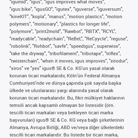
"igumid", "igus", "igus improves what moves",
"igus:bike", "igusGO", "igutex", "iguverse", "iguversum",
"kineKIT", "kopla", "manus", "motion plastics", "motion
polymers", "motionary", "plastics for longer life",
"polymore", "print2mold", "Rawbot", "RBTX", "RCYL",
"readycable", "readychain", "ReBeL", "ReCyycle", "reguse",
"robolink", "Rohbot", "savfe", "speedigus", superwise",
"take the dryway", "tribofilament", "tribotape", "triflex",
"twisterchain", "when it moves, igus improves", "xirodur",
"xiros" ve "yes" igus® SE & Co. KG'un yasal olarak
korunan ticari markalarıdır, Köln'ün Federal Almanya
Cumhuriyeti'nde ve dünya çapında çok sayıda başka
ülkede ve uluslararası yargı alanında yasal olarak
korunan ticari markalarıdır. Bu, fikri mülkiyet haklarının
temsili ancak kapsamlı olmayan bir listesidir (örn.
tescilli ticari markaları veya bekleyen ticari marka
başvuruları) igus® SE & Co. KG veya bağlı şirketlerinin
Almanya, Avrupa Birliği, ABD ve/veya diğer ülkelerdeki
tescilli ticari markalarıdır. Bu listede bir ticari marka,