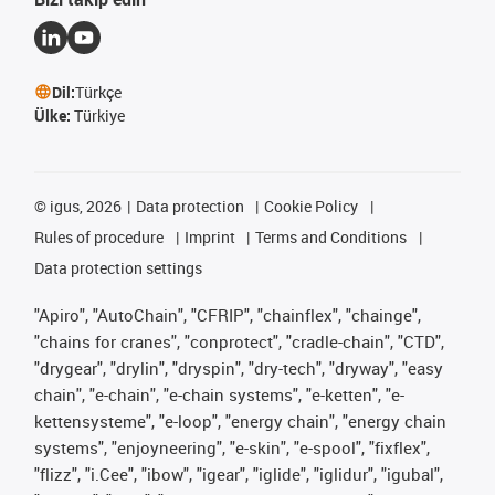
Dil:
Türkçe
Ülke:
Türkiye
©
igus, 2026
Data protection
Cookie Policy
Rules of procedure
Imprint
Terms and Conditions
Data protection settings
"Apiro", "AutoChain", "CFRIP", "chainflex", "chainge",
"chains for cranes", "conprotect", "cradle-chain", "CTD",
"drygear", "drylin", "dryspin", "dry-tech", "dryway", "easy
chain", "e-chain", "e-chain systems", "e-ketten", "e-
kettensysteme", "e-loop", "energy chain", "energy chain
systems", "enjoyneering", "e-skin", "e-spool", "fixflex",
"flizz", "i.Cee", "ibow", "igear", "iglide", "iglidur", "igubal",