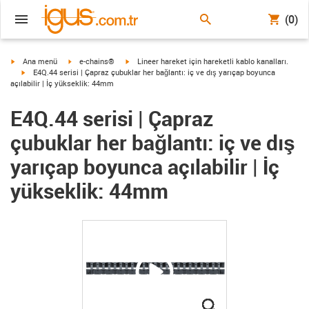
(0)
igus-icon-arrow-right
igus-icon-arrow-right
igus-icon-arrow-right
Ana menü
e-chains®
Lineer hareket için hareketli kablo kanalları.
igus-icon-arrow-right
E4Q.44 serisi | Çapraz çubuklar her bağlantı: iç ve dış yarıçap boyunca
açılabilir | İç yükseklik: 44mm
E4Q.44 serisi | Çapraz
çubuklar her bağlantı: iç ve dış
yarıçap boyunca açılabilir | İç
yükseklik: 44mm
igus-icon-lupe
igus-icon-lupe
igus-icon-lupe
igus-icon-lupe
igus-icon-lupe
igus-icon-lupe
igus-icon-lupe