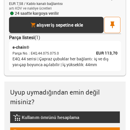
EUR 7,58 / Kablo kanalı bağlantısı
artı KDV ve nakliye ücretleri
24 saatte kargoya verilir
cart
pin
alışveriş sepetine ekle
Parça listesi
(
1
)
e-chain®
EUR 113,70
Parça No.
:
E4Q.44.075.075.0
E4Q.44 serisi | Çapraz çubuklar her bağlantı: iç ve dış
yarıçap boyunca açılabilir | İç yükseklik: 44mm
Uyup uymadığından emin değil
misiniz?
Kullanım ömrünü hesaplama
igus-icon-lebensdauerrechner