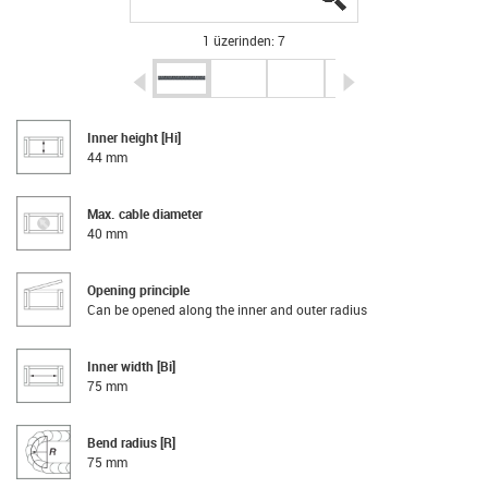
1 üzerinden: 7
igus-icon-arrow-left
igus-icon-arrow-r
Inner height [Hi]
44 mm
Max. cable diameter
40 mm
Opening principle
Can be opened along the inner and outer radius
Inner width [Bi]
75 mm
Bend radius [R]
75 mm