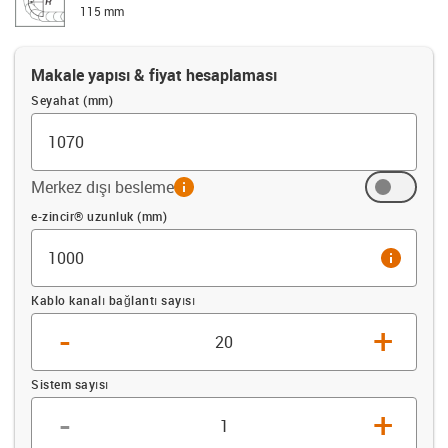
115 mm
Makale yapısı & fiyat hesaplaması
Seyahat (mm)
Merkez dışı besleme
info
Ofset (mm)
e-zincir® uzunluk (mm)
info
Kablo kanalı bağlantı sayısı
-
+
Sistem sayısı
-
+