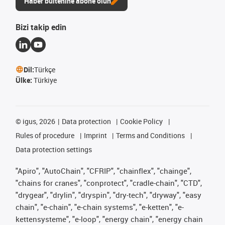
Haber bültenine abone olun
Bizi takip edin
Dil:
Türkçe
Ülke:
Türkiye
©
igus, 2026
Data protection
Cookie Policy
Rules of procedure
Imprint
Terms and Conditions
Data protection settings
"Apiro", "AutoChain", "CFRIP", "chainflex", "chainge",
"chains for cranes", "conprotect", "cradle-chain", "CTD",
"drygear", "drylin", "dryspin", "dry-tech", "dryway", "easy
chain", "e-chain", "e-chain systems", "e-ketten", "e-
kettensysteme", "e-loop", "energy chain", "energy chain