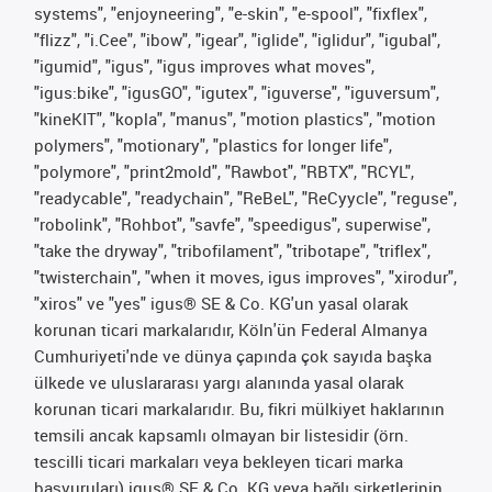
systems", "enjoyneering", "e-skin", "e-spool", "fixflex",
"flizz", "i.Cee", "ibow", "igear", "iglide", "iglidur", "igubal",
"igumid", "igus", "igus improves what moves",
"igus:bike", "igusGO", "igutex", "iguverse", "iguversum",
"kineKIT", "kopla", "manus", "motion plastics", "motion
polymers", "motionary", "plastics for longer life",
"polymore", "print2mold", "Rawbot", "RBTX", "RCYL",
"readycable", "readychain", "ReBeL", "ReCyycle", "reguse",
"robolink", "Rohbot", "savfe", "speedigus", superwise",
"take the dryway", "tribofilament", "tribotape", "triflex",
"twisterchain", "when it moves, igus improves", "xirodur",
"xiros" ve "yes" igus® SE & Co. KG'un yasal olarak
korunan ticari markalarıdır, Köln'ün Federal Almanya
Cumhuriyeti'nde ve dünya çapında çok sayıda başka
ülkede ve uluslararası yargı alanında yasal olarak
korunan ticari markalarıdır. Bu, fikri mülkiyet haklarının
temsili ancak kapsamlı olmayan bir listesidir (örn.
tescilli ticari markaları veya bekleyen ticari marka
başvuruları) igus® SE & Co. KG veya bağlı şirketlerinin