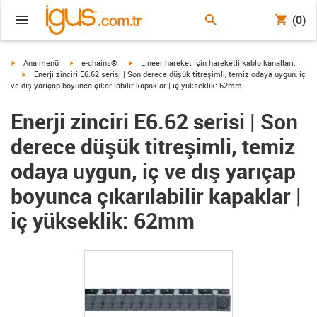
(0)
igus-icon-arrow-right
igus-icon-arrow-right
igus-icon-arrow-right
Ana menü
e-chains®
Lineer hareket için hareketli kablo kanalları.
igus-icon-arrow-right
Enerji zinciri E6.62 serisi | Son derece düşük titreşimli, temiz odaya uygun, iç
ve dış yarıçap boyunca çıkarılabilir kapaklar | iç yükseklik: 62mm
Enerji zinciri E6.62 serisi | Son
derece düşük titreşimli, temiz
odaya uygun, iç ve dış yarıçap
boyunca çıkarılabilir kapaklar |
iç yükseklik: 62mm