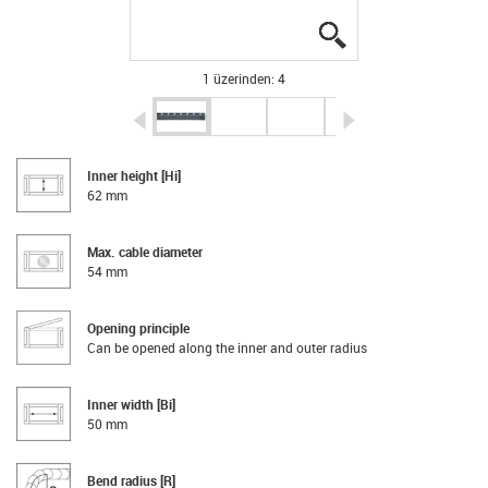
igus-icon-lupe
igus-icon-lupe
igus-icon-lupe
igus-icon-lupe
1 üzerinden: 4
igus-icon-arrow-left
igus-icon-arrow-r
Inner height [Hi]
62 mm
Max. cable diameter
54 mm
Opening principle
Can be opened along the inner and outer radius
Inner width [Bi]
50 mm
Bend radius [R]