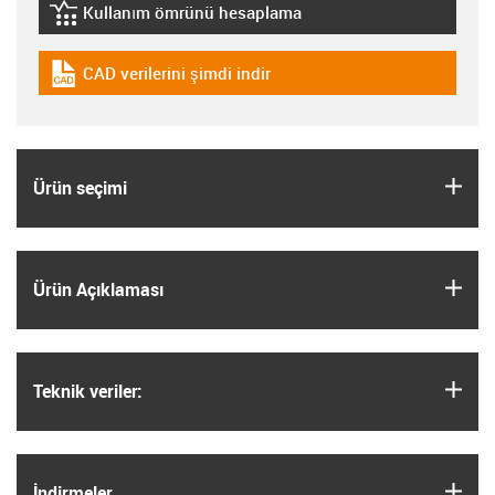
Kullanım ömrünü hesaplama
igus-icon-lebensdauerrechner
CAD verilerini şimdi indir
igus-icon-cad-dateien
igus
Ürün seçimi
igus
Ürün Açıklaması
igus
Teknik veriler:
igus
İndirmeler