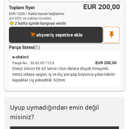
EUR 200,00
Toplam fiyat
EUR 10,00 / Kablo kanalı bağlantısı
artı KDV ve nakliye ücretleri
2 hafta içinde kargoya verilir
cart
pin
alışveriş sepetine ekle
Parça listesi
(
1
)
e-chain®
EUR 200,00
Parça No.
:
E6.62.05.115.0
Enerji zinciri E6.62 serisi | Son derece düşük titreşimli,
temiz odaya uygun, iç ve dış yarıçap boyunca çıkarılabilir
kapaklar | iç yükseklik: 62mm
Uyup uymadığından emin değil
misiniz?