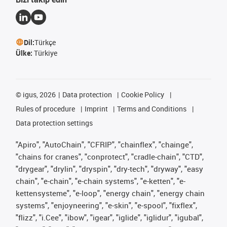
Dil:
Türkçe
Ülke:
Türkiye
©
igus, 2026
Data protection
Cookie Policy
Rules of procedure
Imprint
Terms and Conditions
Data protection settings
"Apiro", "AutoChain", "CFRIP", "chainflex", "chainge",
"chains for cranes", "conprotect", "cradle-chain", "CTD",
"drygear", "drylin", "dryspin", "dry-tech", "dryway", "easy
chain", "e-chain", "e-chain systems", "e-ketten", "e-
kettensysteme", "e-loop", "energy chain", "energy chain
systems", "enjoyneering", "e-skin", "e-spool", "fixflex",
"flizz", "i.Cee", "ibow", "igear", "iglide", "iglidur", "igubal",