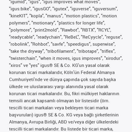
"igumid", "igus", "igus improves what moves",
"igus:bike", "igusGO", "igutex", "iguverse", "iguversum",
"kineKIT", "kopla", "manus", "motion plastics", "motion
polymers", "motionary", "plastics for longer life",
"polymore", "print2mold", "Rawbot", "RBTX", "RCYL",
"readycable", "readychain", "ReBeL", "ReCyycle", "reguse",
"robolink", "Rohbot", "savfe", "speedigus", superwise",
"take the dryway", "tribofilament", "tribotape", "triflex",
"twisterchain", "when it moves, igus improves", "xirodur",
"xiros" ve "yes" igus® SE & Co. KG'un yasal olarak
korunan ticari markalarıdır, Köln'ün Federal Almanya
Cumhuriyeti'nde ve dünya çapında çok sayıda başka
ülkede ve uluslararası yargı alanında yasal olarak
korunan ticari markalarıdır. Bu, fikri mülkiyet haklarının
temsili ancak kapsamlı olmayan bir listesidir (örn.
tescilli ticari markaları veya bekleyen ticari marka
başvuruları) igus® SE & Co. KG veya bağlı şirketlerinin
Almanya, Avrupa Birliği, ABD ve/veya diğer ülkelerdeki
tescilli ticari markalarıdır. Bu listede bir ticari marka,