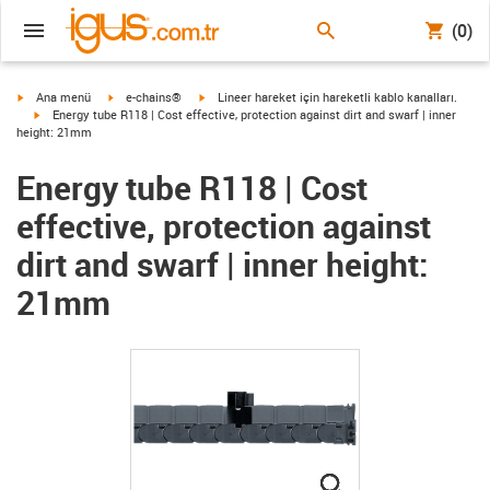
(0)
igus-icon-arrow-right
igus-icon-arrow-right
igus-icon-arrow-right
Ana menü
e-chains®
Lineer hareket için hareketli kablo kanalları.
igus-icon-arrow-right
Energy tube R118 | Cost effective, protection against dirt and swarf | inner
height: 21mm
Energy tube R118 | Cost
effective, protection against
dirt and swarf | inner height:
21mm
igus-icon-lupe
igus-icon-lupe
igus-icon-lupe
igus-icon-lupe