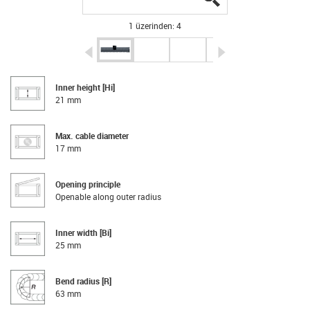
1 üzerinden: 4
igus-icon-arrow-left
igus-icon-arrow-r
Inner height [Hi]
21 mm
Max. cable diameter
17 mm
Opening principle
Openable along outer radius
Inner width [Bi]
25 mm
Bend radius [R]
63 mm