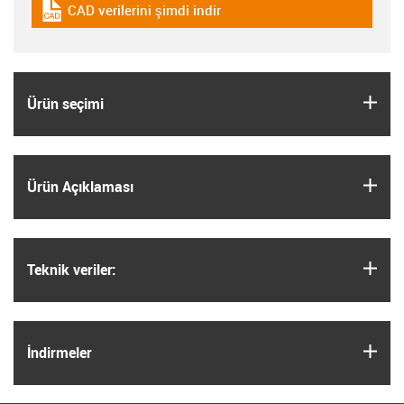
CAD verilerini şimdi indir
igus-icon-cad-dateien
igus
Ürün seçimi
igus
Ürün Açıklaması
igus
Teknik veriler:
igus
İndirmeler