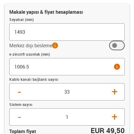
Makale yapısı & fiyat hesaplaması
Seyahat (mm)
Merkez dışı besleme
info
Ofset (mm)
e-zincir® uzunluk (mm)
info
Kablo kanalı bağlantı sayısı
-
+
Sistem sayısı
-
+
EUR 49,50
Toplam fiyat