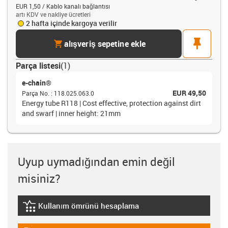
EUR 1,50 / Kablo kanalı bağlantısı
artı KDV ve nakliye ücretleri
2 hafta içinde kargoya verilir
cart
pin
alışveriş sepetine ekle
Parça listesi
(
1
)
e-chain®
EUR 49,50
Parça No.
:
118.025.063.0
Energy tube R118 | Cost effective, protection against dirt
and swarf | inner height: 21mm
Uyup uymadığından emin değil
misiniz?
Kullanım ömrünü hesaplama
igus-icon-lebensdauerrechner