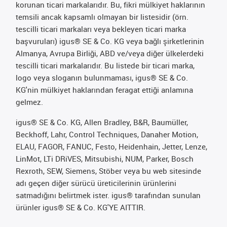
korunan ticari markalarıdır. Bu, fikri mülkiyet haklarının
temsili ancak kapsamlı olmayan bir listesidir (örn.
tescilli ticari markaları veya bekleyen ticari marka
başvuruları) igus® SE & Co. KG veya bağlı şirketlerinin
Almanya, Avrupa Birliği, ABD ve/veya diğer ülkelerdeki
tescilli ticari markalarıdır. Bu listede bir ticari marka,
logo veya sloganın bulunmaması, igus® SE & Co.
KG'nin mülkiyet haklarından feragat ettiği anlamına
gelmez.
igus® SE & Co. KG, Allen Bradley, B&R, Baumüller,
Beckhoff, Lahr, Control Techniques, Danaher Motion,
ELAU, FAGOR, FANUC, Festo, Heidenhain, Jetter, Lenze,
LinMot, LTi DRiVES, Mitsubishi, NUM, Parker, Bosch
Rexroth, SEW, Siemens, Stöber veya bu web sitesinde
adı geçen diğer sürücü üreticilerinin ürünlerini
satmadığını belirtmek ister. igus® tarafından sunulan
ürünler igus® SE & Co. KG'YE AITTIR.