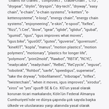
"chains for cranes", "conprotect", "cradle-chain", "CTD",
"drygear", "drylin", "dryspin", "dry-tech", "dryway", "easy
chain", "e-chain", "e-chain systems", "e-ketten", "e-
kettensysteme", "e-loop", "energy chain", "energy chain
systems", "enjoyneering", "e-skin", "e-spool", "fixflex",
"flizz", "i.Cee", "ibow", "igear", "iglide", "iglidur", "igubal",
"igumid", "igus", "igus improves what moves",
"igus:bike", "igusGO", "igutex", "iguverse", "iguversum",
"kineKIT", "kopla", "manus", "motion plastics", "motion
polymers", "motionary", "plastics for longer life",
"polymore", "print2mold", "Rawbot", "RBTX", "RCYL",
"readycable", "readychain", "ReBeL", "ReCyycle", "reguse",
"robolink", "Rohbot", "savfe", "speedigus", superwise",
"take the dryway", "tribofilament", "tribotape", "triflex",
"twisterchain", "when it moves, igus improves", "xirodur",
"xiros" ve "yes" igus® SE & Co. KG'un yasal olarak
korunan ticari markalarıdır, Köln'ün Federal Almanya
Cumhuriyeti'nde ve dünya çapında çok sayıda başka
ülkede ve uluslararası yargı alanında yasal olarak