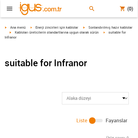
(0)
igus-icon-arrow-right
igus-icon-arrow-right
igus-icon-arrow-right
Ana menü
Enerji zincirleri için kablolar
Sonlandırılmış hazır kablolar
igus-icon-arrow-right
igus-icon-arrow-right
Kabloları üreticilerin standartlarına uygun olarak sürün
suitable for
Infranor
suitable for Infranor
Liste
Fayanslar
Ürün sayısı:
0