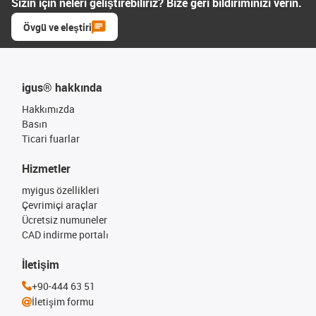
Sizin için neleri geliştirebiliriz? Bize geri bildiriminizi verin.
Övgü ve eleştiri
igus® hakkında
Hakkımızda
Basın
Ticari fuarlar
Hizmetler
myigus özellikleri
Çevrimiçi araçlar
Ücretsiz numuneler
CAD indirme portalı
İletişim
+90-444 63 51
İletişim formu