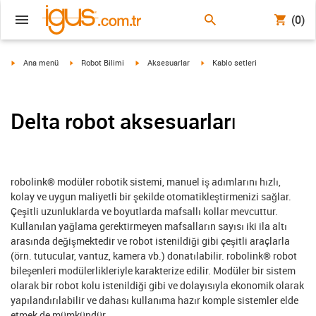
(0)
igus-icon-arrow-right
igus-icon-arrow-right
igus-icon-arrow-right
igus-icon-arrow-right
Ana menü
Robot Bilimi
Aksesuarlar
Kablo setleri
Delta robot aksesuarları
robolink® modüler robotik sistemi, manuel iş adımlarını hızlı,
kolay ve uygun maliyetli bir şekilde otomatikleştirmenizi sağlar.
Çeşitli uzunluklarda ve boyutlarda mafsallı kollar mevcuttur.
Kullanılan yağlama gerektirmeyen mafsalların sayısı iki ila altı
arasında değişmektedir ve robot istenildiği gibi çeşitli araçlarla
(örn. tutucular, vantuz, kamera vb.) donatılabilir. robolink® robot
bileşenleri modülerlikleriyle karakterize edilir. Modüler bir sistem
olarak bir robot kolu istenildiği gibi ve dolayısıyla ekonomik olarak
yapılandırılabilir ve dahası kullanıma hazır komple sistemler elde
etmek de mümkündür.