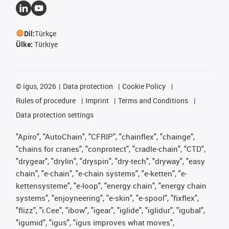
Dil:
Türkçe
Ülke:
Türkiye
©
igus, 2026
Data protection
Cookie Policy
Rules of procedure
Imprint
Terms and Conditions
Data protection settings
"Apiro", "AutoChain", "CFRIP", "chainflex", "chainge",
"chains for cranes", "conprotect", "cradle-chain", "CTD",
"drygear", "drylin", "dryspin", "dry-tech", "dryway", "easy
chain", "e-chain", "e-chain systems", "e-ketten", "e-
kettensysteme", "e-loop", "energy chain", "energy chain
systems", "enjoyneering", "e-skin", "e-spool", "fixflex",
"flizz", "i.Cee", "ibow", "igear", "iglide", "iglidur", "igubal",
"igumid", "igus", "igus improves what moves",