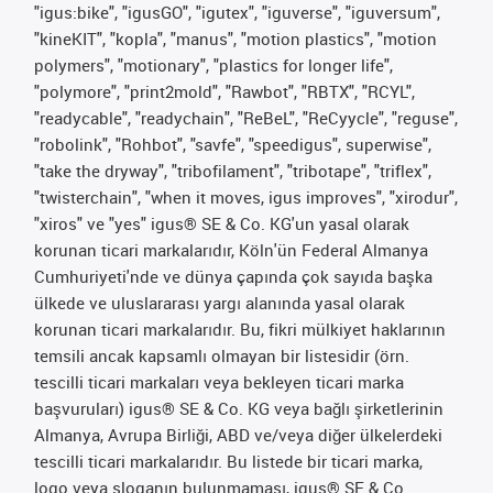
"igus:bike", "igusGO", "igutex", "iguverse", "iguversum",
"kineKIT", "kopla", "manus", "motion plastics", "motion
polymers", "motionary", "plastics for longer life",
"polymore", "print2mold", "Rawbot", "RBTX", "RCYL",
"readycable", "readychain", "ReBeL", "ReCyycle", "reguse",
"robolink", "Rohbot", "savfe", "speedigus", superwise",
"take the dryway", "tribofilament", "tribotape", "triflex",
"twisterchain", "when it moves, igus improves", "xirodur",
"xiros" ve "yes" igus® SE & Co. KG'un yasal olarak
korunan ticari markalarıdır, Köln'ün Federal Almanya
Cumhuriyeti'nde ve dünya çapında çok sayıda başka
ülkede ve uluslararası yargı alanında yasal olarak
korunan ticari markalarıdır. Bu, fikri mülkiyet haklarının
temsili ancak kapsamlı olmayan bir listesidir (örn.
tescilli ticari markaları veya bekleyen ticari marka
başvuruları) igus® SE & Co. KG veya bağlı şirketlerinin
Almanya, Avrupa Birliği, ABD ve/veya diğer ülkelerdeki
tescilli ticari markalarıdır. Bu listede bir ticari marka,
logo veya sloganın bulunmaması, igus® SE & Co.