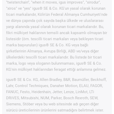
"twisterchain", "when it moves, igus improves", "xirodur",
"xiros" ve "yes" igus® SE & Co. KG'un yasal olarak korunan
ticari markalarıdır, Köln'ün Federal Almanya Cumhuriyeti'nde
ve dünya çapında çok sayıda başka ülkede ve uluslararası
yargı alanında yasal olarak korunan ticari markalarıdır. Bu,
fikri mülkiyet haklarının temsili ancak kapsamlı olmayan bir
listesidir (örn. tescilli ticari markaları veya bekleyen ticari
marka başvuruları) igus® SE & Co. KG veya bağlı
şirketlerinin Almanya, Avrupa Birliği, ABD ve/veya diğer
ülkelerdeki tescilli ticari markalarıdır. Bu listede bir ticari
marka, logo veya sloganın bulunmaması, igus® SE & Co.
KG'nin mülkiyet haklarından feragat ettiği anlamına gelmez.
igus® SE & Co. KG, Allen Bradley, B&R, Baumüller, Beckhoff,
Lahr, Control Techniques, Danaher Motion, ELAU, FAGOR,
FANUC, Festo, Heidenhain, Jetter, Lenze, LinMot, LTi
DRiVES, Mitsubishi, NUM, Parker, Bosch Rexroth, SEW,
Siemens, Stöber veya bu web sitesinde adı geçen diğer
sürücü üreticilerinin ürünlerini satmadığını belirtmek ister.