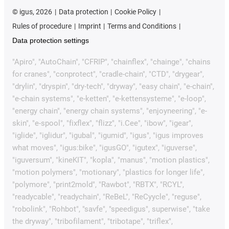
©
igus, 2026
Data protection
Cookie Policy
Rules of procedure
Imprint
Terms and Conditions
Data protection settings
"Apiro", "AutoChain", "CFRIP", "chainflex", "chainge", "chains
for cranes", "conprotect", "cradle-chain", "CTD", "drygear",
"drylin", "dryspin", "dry-tech", "dryway", "easy chain", "e-chain",
"e-chain systems", "e-ketten", "e-kettensysteme", "e-loop",
"energy chain", "energy chain systems", "enjoyneering", "e-
skin", "e-spool", "fixflex", "flizz", "i.Cee", "ibow", "igear",
"iglide", "iglidur", "igubal", "igumid", "igus", "igus improves
what moves", "igus:bike", "igusGO", "igutex", "iguverse",
"iguversum", "kineKIT", "kopla", "manus", "motion plastics",
"motion polymers", "motionary", "plastics for longer life",
"polymore", "print2mold", "Rawbot", "RBTX", "RCYL",
"readycable", "readychain", "ReBeL", "ReCyycle", "reguse",
"robolink", "Rohbot", "savfe", "speedigus", superwise", "take
the dryway", "tribofilament", "tribotape", "triflex",