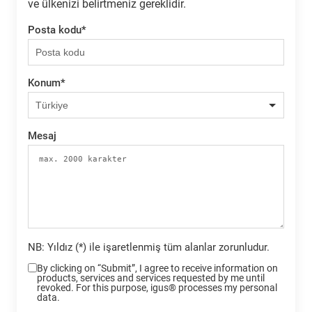
ve ülkenizi belirtmeniz gereklidir.
Posta kodu
*
Konum
*
Mesaj
NB: Yıldız (*) ile işaretlenmiş tüm alanlar zorunludur.
By clicking on “Submit”, I agree to receive information on
products, services and services requested by me until
revoked. For this purpose, igus® processes my personal
data.