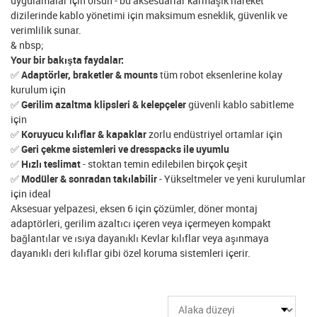
uygulamalar için olsun - bu aksesuarlar karmaşık hareket
dizilerinde kablo yönetimi için maksimum esneklik, güvenlik ve
verimlilik sunar.
& nbsp;
Your bir bakışta faydalar:
✅
Adaptörler, braketler & mounts
tüm robot eksenlerine kolay
kurulum için
✅
Gerilim azaltma klipsleri & kelepçeler
güvenli kablo sabitleme
için
✅
Koruyucu kılıflar & kapaklar
zorlu endüstriyel ortamlar için
✅
Geri çekme sistemleri ve dresspacks ile uyumlu
✅
Hızlı teslimat
- stoktan temin edilebilen birçok çeşit
✅
Modüler & sonradan takılabilir
- Yükseltmeler ve yeni kurulumlar
için ideal
Aksesuar yelpazesi, eksen 6 için çözümler, döner montaj
adaptörleri, gerilim azaltıcı içeren veya içermeyen kompakt
bağlantılar ve ısıya dayanıklı Kevlar kılıflar veya aşınmaya
dayanıklı deri kılıflar gibi özel koruma sistemleri içerir.