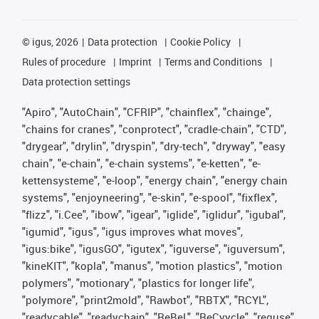
©
igus, 2026
Data protection
Cookie Policy
Rules of procedure
Imprint
Terms and Conditions
Data protection settings
"Apiro", "AutoChain", "CFRIP", "chainflex", "chainge",
"chains for cranes", "conprotect", "cradle-chain", "CTD",
"drygear", "drylin", "dryspin", "dry-tech", "dryway", "easy
chain", "e-chain", "e-chain systems", "e-ketten", "e-
kettensysteme", "e-loop", "energy chain", "energy chain
systems", "enjoyneering", "e-skin", "e-spool", "fixflex",
"flizz", "i.Cee", "ibow", "igear", "iglide", "iglidur", "igubal",
"igumid", "igus", "igus improves what moves",
"igus:bike", "igusGO", "igutex", "iguverse", "iguversum",
"kineKIT", "kopla", "manus", "motion plastics", "motion
polymers", "motionary", "plastics for longer life",
"polymore", "print2mold", "Rawbot", "RBTX", "RCYL",
"readycable", "readychain", "ReBeL", "ReCyycle", "reguse",