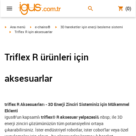
(0)
igus-icon-arrow-right
igus-icon-arrow-right
igus-icon-arrow-right
Ana menü
e-chains®
3D hareketler için enerji besleme sistemi
igus-icon-arrow-right
Triflex R için aksesuarlar
Triflex R ürünleri için
aksesuarlar
triflex R Aksesuarları - 3D Enerji Zinciri Sisteminiz için Mükemmel
Eklenti
igus®'un kapsamlı
triflex® R aksesuar yelpazesi
& nbsp; ile 3D
enerji zinciri çözümünüzün tüm potansiyelini ortaya
çıkarabilirsiniz. İster endüstriyel robotlar, ister cobot'lar veya özel