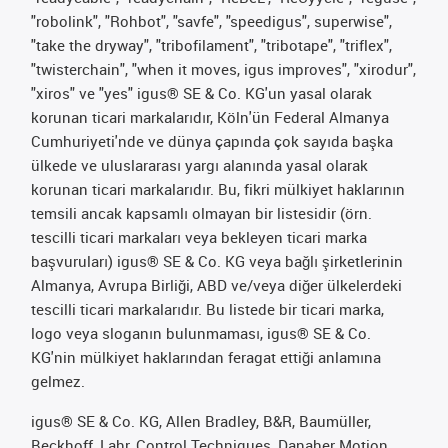
"robolink", "Rohbot", "savfe", "speedigus", superwise",
"take the dryway", "tribofilament", "tribotape", "triflex",
"twisterchain", "when it moves, igus improves", "xirodur",
"xiros" ve "yes" igus® SE & Co. KG'un yasal olarak
korunan ticari markalarıdır, Köln'ün Federal Almanya
Cumhuriyeti'nde ve dünya çapında çok sayıda başka
ülkede ve uluslararası yargı alanında yasal olarak
korunan ticari markalarıdır. Bu, fikri mülkiyet haklarının
temsili ancak kapsamlı olmayan bir listesidir (örn.
tescilli ticari markaları veya bekleyen ticari marka
başvuruları) igus® SE & Co. KG veya bağlı şirketlerinin
Almanya, Avrupa Birliği, ABD ve/veya diğer ülkelerdeki
tescilli ticari markalarıdır. Bu listede bir ticari marka,
logo veya sloganın bulunmaması, igus® SE & Co.
KG'nin mülkiyet haklarından feragat ettiği anlamına
gelmez.
igus® SE & Co. KG, Allen Bradley, B&R, Baumüller,
Beckhoff, Lahr, Control Techniques, Danaher Motion,