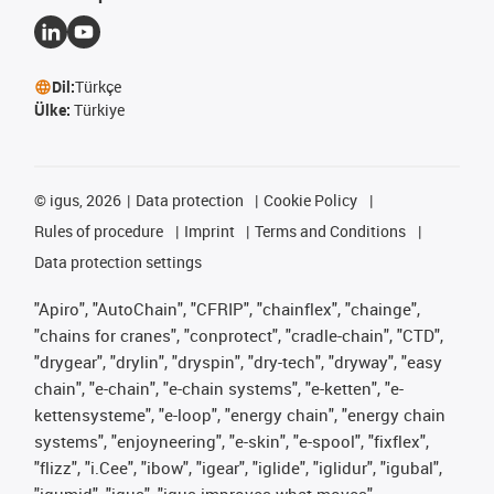
Dil:
Türkçe
Ülke:
Türkiye
©
igus, 2026
Data protection
Cookie Policy
Rules of procedure
Imprint
Terms and Conditions
Data protection settings
"Apiro", "AutoChain", "CFRIP", "chainflex", "chainge",
"chains for cranes", "conprotect", "cradle-chain", "CTD",
"drygear", "drylin", "dryspin", "dry-tech", "dryway", "easy
chain", "e-chain", "e-chain systems", "e-ketten", "e-
kettensysteme", "e-loop", "energy chain", "energy chain
systems", "enjoyneering", "e-skin", "e-spool", "fixflex",
"flizz", "i.Cee", "ibow", "igear", "iglide", "iglidur", "igubal",