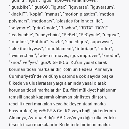
"igumid", "igus", "igus improves what moves",
"igus:bike", "igusGO", "igutex", "iguverse", "iguversum",
"kineKIT", "kopla", "manus", "motion plastics", "motion
polymers", "motionary", "plastics for longer life",
"polymore", "print2mold", "Rawbot", "RBTX", "RCYL",
"readycable", "readychain", "ReBeL", "ReCyycle", "reguse",
"robolink", "Rohbot", "savfe", "speedigus", superwise",
"take the dryway", "tribofilament", "tribotape", "triflex",
"twisterchain", "when it moves, igus improves", "xirodur",
"xiros" ve "yes" igus® SE & Co. KG'un yasal olarak
korunan ticari markalarıdır, Köln'ün Federal Almanya
Cumhuriyeti'nde ve dünya çapında çok sayıda başka
ülkede ve uluslararası yargı alanında yasal olarak
korunan ticari markalarıdır. Bu, fikri mülkiyet haklarının
temsili ancak kapsamlı olmayan bir listesidir (örn.
tescilli ticari markaları veya bekleyen ticari marka
başvuruları) igus® SE & Co. KG veya bağlı şirketlerinin
Almanya, Avrupa Birliği, ABD ve/veya diğer ülkelerdeki
tescilli ticari markalarıdır. Bu listede bir ticari marka,