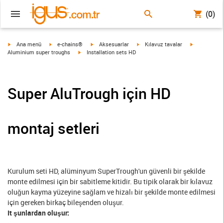
(0)
igus-icon-arrow-right
igus-icon-arrow-right
igus-icon-arrow-right
igus-icon-arrow-right
igus-icon-ar
Ana menü
e-chains®
Aksesuarlar
Kılavuz tavalar
igus-icon-arrow-right
Aluminium super troughs
Installation sets HD
Super AluTrough için HD
montaj setleri
Kurulum seti HD, alüminyum SuperTrough'un güvenli bir şekilde
monte edilmesi için bir sabitleme kitidir. Bu tipik olarak bir kılavuz
oluğun kayma yüzeyine sağlam ve hizalı bir şekilde monte edilmesi
için gereken birkaç bileşenden oluşur.
It şunlardan oluşur: