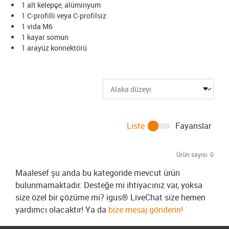
1 alt kelepçe, alüminyum
1 C-profilli veya C-profilsiz
1 vida M6
1 kayar somun
1 arayüz konnektörü
Liste
Fayanslar
Ürün sayısı:
0
Maalesef şu anda bu kategoride mevcut ürün
bulunmamaktadır. Desteğe mi ihtiyacınız var, yoksa
size özel bir çözüme mi? igus® LiveChat size hemen
yardımcı olacaktır! Ya da
bize mesaj gönderin!