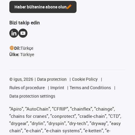
Haber bültenine abone olun
Bizi takip edin
Dil:
Türkçe
Ülke:
Türkiye
©
igus, 2026
Data protection
Cookie Policy
Rules of procedure
Imprint
Terms and Conditions
Data protection settings
"Apiro", "AutoChain", "CFRIP", "chainflex", "chainge",
"chains for cranes", "conprotect", "cradle-chain", "CTD",
"drygear", "drylin", "dryspin", "dry-tech", "dryway", "easy
chain", "e-chain", "e-chain systems", "e-ketten", "e-