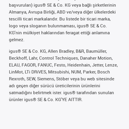
başvuruları) igus® SE & Co. KG veya bağlı şirketlerinin
Almanya, Avrupa Birliği, ABD ve/veya diğer ülkelerdeki
tescilli ticari markalarıdır. Bu listede bir ticari marka,
logo veya sloganın bulunmaması, igus® SE & Co.
KG'nin mülkiyet haklarından feragat ettiği anlamına
gelmez.
igus® SE & Co. KG, Allen Bradley, B&R, Baumüller,
Beckhoff, Lahr, Control Techniques, Danaher Motion,
ELAU, FAGOR, FANUC, Festo, Heidenhain, Jetter, Lenze,
LinMot, LTi DRiVES, Mitsubishi, NUM, Parker, Bosch
Rexroth, SEW, Siemens, Stöber veya bu web sitesinde
adı geçen diğer sürücü üreticilerinin ürünlerini
satmadığını belirtmek ister. igus® tarafından sunulan
ürünler igus® SE & Co. KG'YE AITTIR.