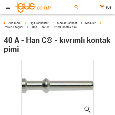
(0)
igus-icon-arrow-right
igus-icon-arrow-right
igus-icon-arrow-right
igus-icon-arrow-right
igus-icon-a
Ana menü
Fişli konnektör
ModuleConnect
Modüler
igus-icon-arrow-right
Power & Signal
40 A - Han C® - kıvrımlı kontak pimi
40 A - Han C® - kıvrımlı kontak
pimi
igus-icon-lup