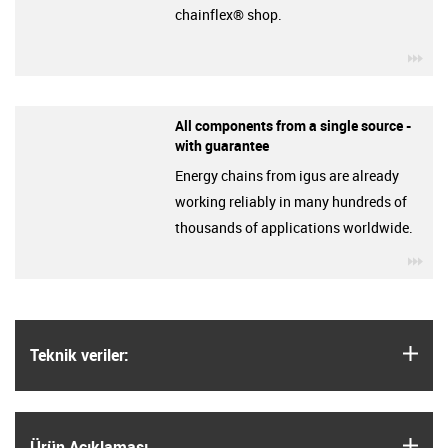
chainflex® shop.
igu
All components from a single source -
with guarantee
Energy chains from igus are already
working reliably in many hundreds of
thousands of applications worldwide.
igu
igus
Teknik veriler:
igus
Ürün Açıklaması