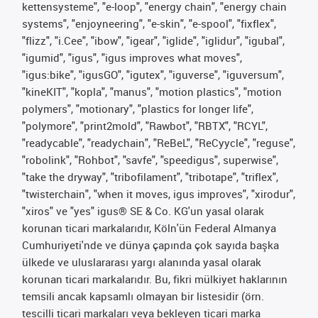
kettensysteme", "e-loop", "energy chain", "energy chain
systems", "enjoyneering", "e-skin", "e-spool", "fixflex",
"flizz", "i.Cee", "ibow", "igear", "iglide", "iglidur", "igubal",
"igumid", "igus", "igus improves what moves",
"igus:bike", "igusGO", "igutex", "iguverse", "iguversum",
"kineKIT", "kopla", "manus", "motion plastics", "motion
polymers", "motionary", "plastics for longer life",
"polymore", "print2mold", "Rawbot", "RBTX", "RCYL",
"readycable", "readychain", "ReBeL", "ReCyycle", "reguse",
"robolink", "Rohbot", "savfe", "speedigus", superwise",
"take the dryway", "tribofilament", "tribotape", "triflex",
"twisterchain", "when it moves, igus improves", "xirodur",
"xiros" ve "yes" igus® SE & Co. KG'un yasal olarak
korunan ticari markalarıdır, Köln'ün Federal Almanya
Cumhuriyeti'nde ve dünya çapında çok sayıda başka
ülkede ve uluslararası yargı alanında yasal olarak
korunan ticari markalarıdır. Bu, fikri mülkiyet haklarının
temsili ancak kapsamlı olmayan bir listesidir (örn.
tescilli ticari markaları veya bekleyen ticari marka