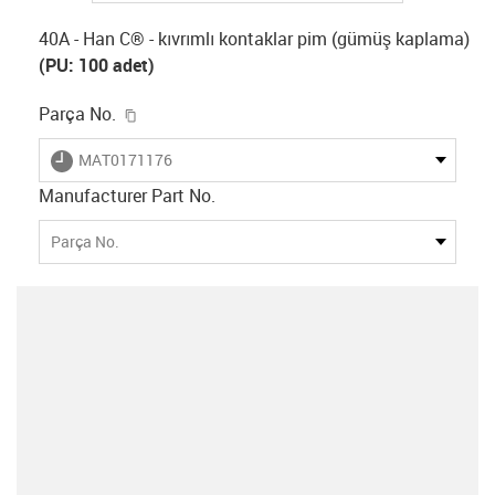
40A - Han C® - kıvrımlı kontaklar pim (gümüş kaplama)
(PU: 100 adet)
igus-icon-copy-clipboard
Parça No.
igus-icon-lieferzeit
MAT0171176
Manufacturer Part No.
Parça No.