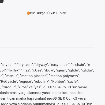
Dil:
Türkçe
Ülke:
Türkiye
 "dryspin", "dry-tech", "dryway", "easy chain", "e-chain", "e-
fixflex", "flizz", "i.Cee", "ibow", "igear", "iglide", "iglidur",
pla", "manus", "motion plastics", "motion polymers",
"ReCyycle", "reguse", "robolink", "Rohbot", "savfe",
", "xirodur", "xiros" ve "yes" igus® SE & Co. KG'un yasal
uslararası yargı alanında yasal olarak korunan ticari
ekleyen ticari marka başvuruları) igus® SE & Co. KG veya
marka, logo veya sloganın bulunmaması, igus® SE & Co. KG'nin