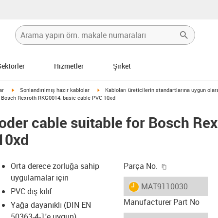
Sektörler
Hizmetler
Şirket
igus-icon-arrow-right
igus-icon-arrow-right
ar
Sonlandırılmış hazır kablolar
Kabloları üreticilerin standartlarına uygun ola
r Bosch Rexroth RKG0014, basic cable PVC 10xd
der cable suitable for Bosch Re
 10xd
igus-icon-copy
Orta derece zorluğa sahip
Parça No.
uygulamalar için
igus-icon-lieferzeit
MAT9110030
PVC dış kılıf
Manufacturer Part No
Yağa dayanıklı (DIN EN
50363-4-1'e uygun)