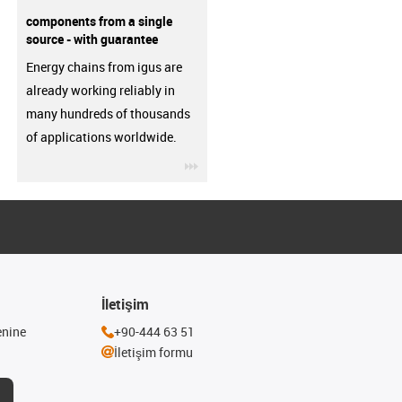
components from a single
source - with guarantee
Energy chains from igus are
already working reliably in
many hundreds of thousands
of applications worldwide.
igus-icon-3arrow
İletişim
enine
+90-444 63 51
İletişim formu