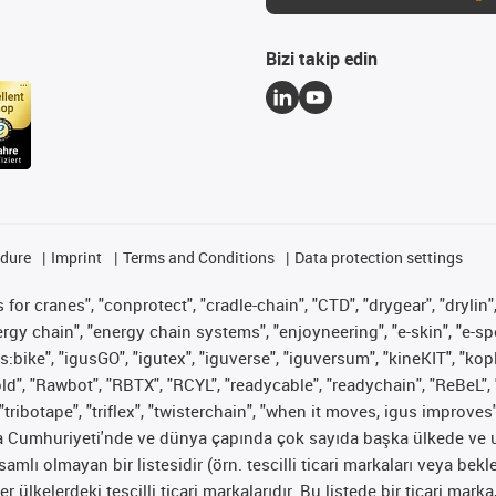
Bizi takip edin
edure
Imprint
Terms and Conditions
Data protection settings
for cranes", "conprotect", "cradle-chain", "CTD", "drygear", "drylin",
 chain", "energy chain systems", "enjoyneering", "e-skin", "e-spool", "
s:bike", "igusGO", "igutex", "iguverse", "iguversum", "kineKIT", "ko
old", "Rawbot", "RBTX", "RCYL", "readycable", "readychain", "ReBeL", 
"tribotape", "triflex", "twisterchain", "when it moves, igus improves
ya Cumhuriyeti'nde ve dünya çapında çok sayıda başka ülkede ve ul
psamlı olmayan bir listesidir (örn. tescilli ticari markaları veya b
er ülkelerdeki tescilli ticari markalarıdır. Bu listede bir ticari 