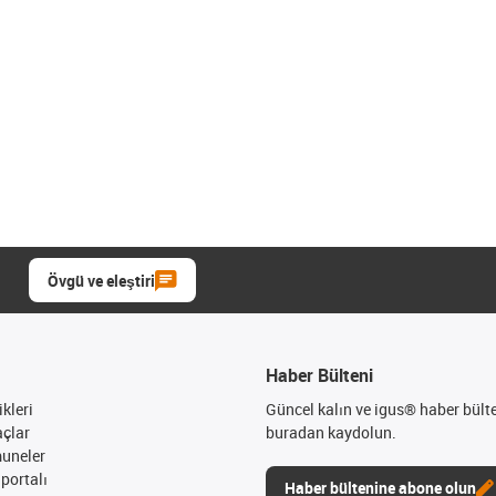
Övgü ve eleştiri
Haber Bülteni
kleri
Güncel kalın ve igus® haber bült
açlar
buradan kaydolun.
muneler
portalı
Haber bültenine abone olun