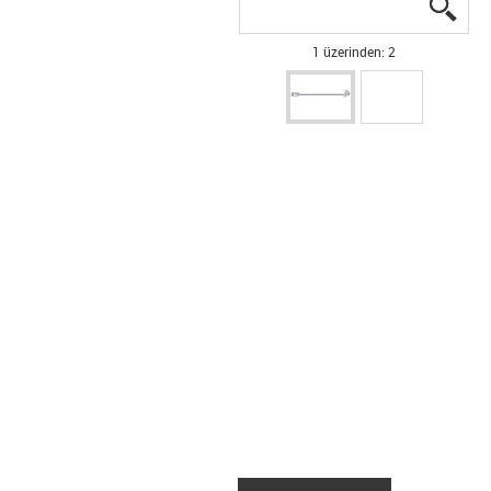
igus
igus
1 üzerinden: 2