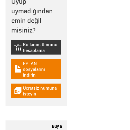
Uyup
uymadığından
emin değil
misiniz?
Kullanım ömrünü
igus-icon-lebensdauerrechner
hesaplama
EPLAN
dosyalarını
igus-icon-download-plan
indirin
Ücretsiz numune
igus-icon-gratismuster
isteyin
Buy a