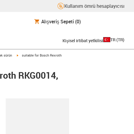
Kullanım ömrü hesaplayıcısı
Alışveriş Sepeti
(0)
TR
(
TR
)
Kişisel irtibat yetkilisi
igus-icon-arrow-right
rak sürün
suitable for Bosch Rexroth
xroth RKG0014,
-clipboard