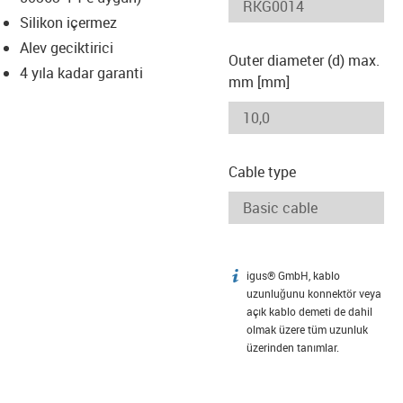
-icon-lupe
-icon-lupe
Silikon içermez
Alev geciktirici
Outer diameter (d) max.
4 yıla kadar garanti
mm [mm]
Cable type
igus® GmbH, kablo
igus-icon-info
uzunluğunu konnektör veya
açık kablo demeti de dahil
olmak üzere tüm uzunluk
üzerinden tanımlar.