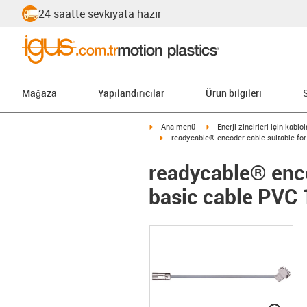
24 saatte sevkiyata hazır
Mağaza
Yapılandırıcılar
Ürün bilgileri
igus-icon-arrow-right
igus-icon-arrow-right
Ana menü
Enerji zincirleri için kablol
igus-icon-arrow-right
readycable® encoder cable suitable fo
readycable® enco
basic cable PVC