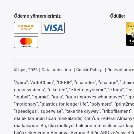
Ödeme yöntemlerimiz
Ödüller
PURCHASE ON
ACCOUNT
©
igus, 2026
Data protection
Cookie Policy
Rules of proc
"Apiro", "AutoChain", "CFRIP", "chainflex", "chainge", "chains 
chain systems", "e-ketten", "e-kettensysteme", "e-loop", "energy
"igubal", "igumid", "igus", "igus improves what moves", "igu
"motionary", "plastics for longer life", "polymore", "print2m
"speedigus", superwise", "take the dryway", "tribofilament", 
olarak korunan ticari markalarıdır, Köln'ün Federal Alman
markalarıdır. Bu, fikri mülkiyet haklarının temsili ancak ka
bağlı şirketlerinin Almanya, Avrupa Birliği, ABD ve/veya diğ