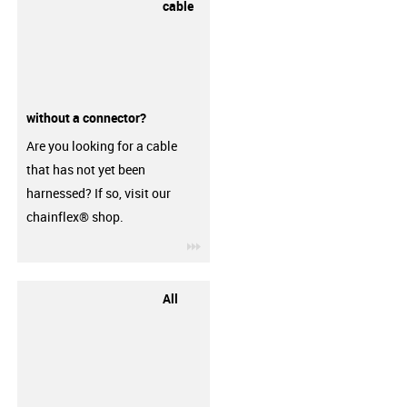
cable
without a connector?
Are you looking for a cable
that has not yet been
harnessed? If so, visit our
chainflex® shop.
igus-icon-3arrow
All