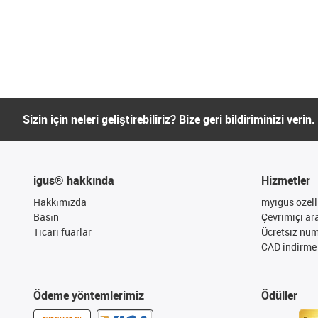
Sizin için neleri geliştirebiliriz? Bize geri bildiriminizi verin.
igus® hakkında
Hizmetler
Hakkımızda
myigus özelli
Basın
Çevrimiçi ar
Ticari fuarlar
Ücretsiz nu
CAD indirme 
Ödeme yöntemlerimiz
Ödüller