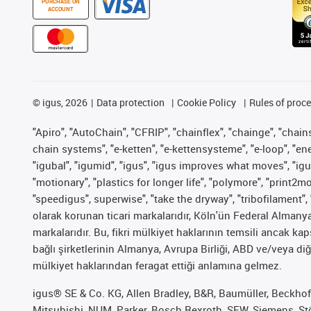
PURCHASE ON
ACCOUNT
©
igus, 2026
Data protection
Cookie Policy
Rules of proc
"Apiro", "AutoChain", "CFRIP", "chainflex", "chainge", "chains 
chain systems", "e-ketten", "e-kettensysteme", "e-loop", "energy
"igubal", "igumid", "igus", "igus improves what moves", "igu
"motionary", "plastics for longer life", "polymore", "print2m
"speedigus", superwise", "take the dryway", "tribofilament", 
olarak korunan ticari markalarıdır, Köln'ün Federal Alman
markalarıdır. Bu, fikri mülkiyet haklarının temsili ancak ka
bağlı şirketlerinin Almanya, Avrupa Birliği, ABD ve/veya diğ
mülkiyet haklarından feragat ettiği anlamına gelmez.
igus® SE & Co. KG, Allen Bradley, B&R, Baumüller, Beckhof
Mitsubishi, NUM, Parker, Bosch Rexroth, SEW, Siemens, Stöb