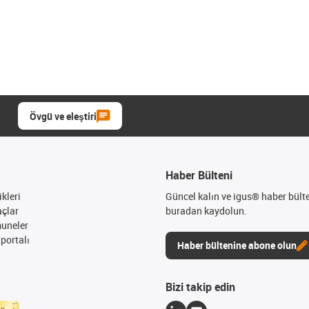
Övgü ve eleştiri
Haber Bülteni
kleri
Güncel kalın ve igus® haber bült
açlar
buradan kaydolun.
muneler
portalı
Haber bültenine abone olun
Bizi takip edin