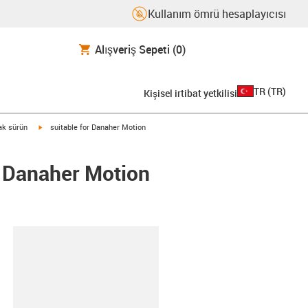
Kullanım ömrü hesaplayıcısı
Alışveriş Sepeti
(0)
TR
(
TR
)
Kişisel irtibat yetkilisi
igus-icon-arrow-right
rak sürün
suitable for Danaher Motion
/ Danaher Motion
-clipboard