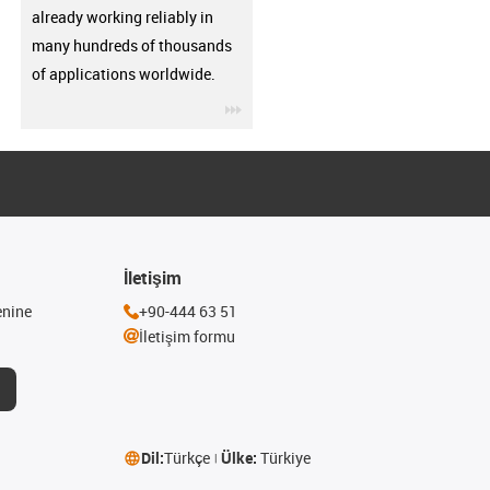
already working reliably in
many hundreds of thousands
of applications worldwide.
igus-icon-3arrow
İletişim
enine
+90-444 63 51
İletişim formu
Dil:
Türkçe
Ülke:
Türkiye