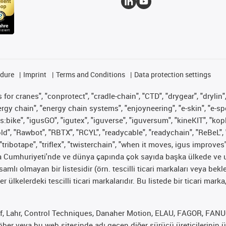
edure
Imprint
Terms and Conditions
Data protection settings
for cranes", "conprotect", "cradle-chain", "CTD", "drygear", "drylin",
 chain", "energy chain systems", "enjoyneering", "e-skin", "e-spool", "
s:bike", "igusGO", "igutex", "iguverse", "iguversum", "kineKIT", "ko
old", "Rawbot", "RBTX", "RCYL", "readycable", "readychain", "ReBeL", 
"tribotape", "triflex", "twisterchain", "when it moves, igus improves
ya Cumhuriyeti'nde ve dünya çapında çok sayıda başka ülkede ve ul
psamlı olmayan bir listesidir (örn. tescilli ticari markaları veya b
er ülkelerdeki tescilli ticari markalarıdır. Bu listede bir ticari 
f, Lahr, Control Techniques, Danaher Motion, ELAU, FAGOR, FANUC,
er veya bu web sitesinde adı geçen diğer sürücü üreticilerinin ür