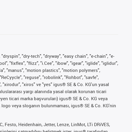
 "dryspin", "dry-tech", "dryway", "easy chain", "e-chain", "e-
fixflex", "flizz", "i.Cee", "ibow", "igear", "iglide", "iglidur",
pla", "manus", "motion plastics", "motion polymers",
"ReCyycle", "reguse", "robolink", "Rohbot", "savfe",
", "xirodur", "xiros" ve "yes" igus® SE & Co. KG'un yasal
uslararası yargı alanında yasal olarak korunan ticari
ekleyen ticari marka başvuruları) igus® SE & Co. KG veya
marka, logo veya sloganın bulunmaması, igus® SE & Co. KG'nin
 Festo, Heidenhain, Jetter, Lenze, LinMot, LTi DRiVES,
ünlerini satmadığını belirtmek ister. igus® tarafından