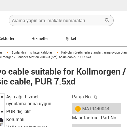
Sektörler
Hizmetler
Şirket
igus-icon-arrow-right
igus-icon-arrow-right
ar
Sonlandırılmış hazır kablolar
Kabloları üreticilerin standartlarına uygun ola
ollmorgen / Danaher Motion 200623 (5m), basic cable, PUR 7.5xd
o cable suitable for Kollmorgen 
ic cable, PUR 7.5xd
igus-icon-copy
Aşırı ağır hizmet
Parça No.
uygulamalarına uygun
igus-icon-lieferzeit
MAT9440044
PUR dış kılıf
Manufacturer Part No
Korumalı