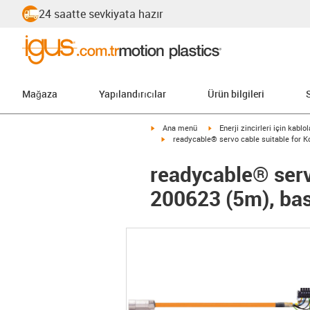
24 saatte sevkiyata hazır
Mağaza
Yapılandırıcılar
Ürün bilgileri
igus-icon-arrow-right
igus-icon-arrow-right
Ana menü
Enerji zincirleri için kablol
igus-icon-arrow-right
readycable® servo cable suitable for K
readycable® serv
200623 (5m), bas