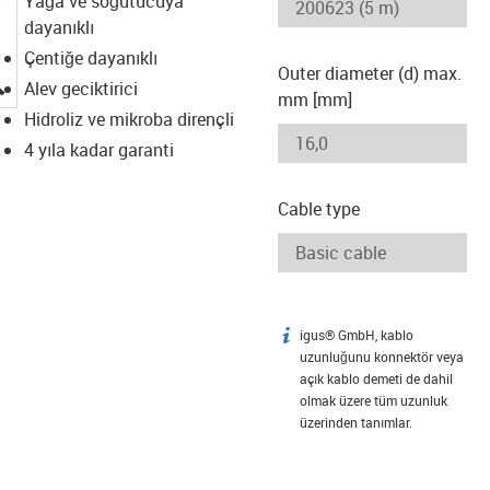
Yağa ve soğutucuya
dayanıklı
Çentiğe dayanıklı
Outer diameter (d) max.
igus-icon-lupe
Alev geciktirici
mm [mm]
Hidroliz ve mikroba dirençli
4 yıla kadar garanti
Cable type
igus® GmbH, kablo
igus-icon-info
uzunluğunu konnektör veya
açık kablo demeti de dahil
olmak üzere tüm uzunluk
üzerinden tanımlar.