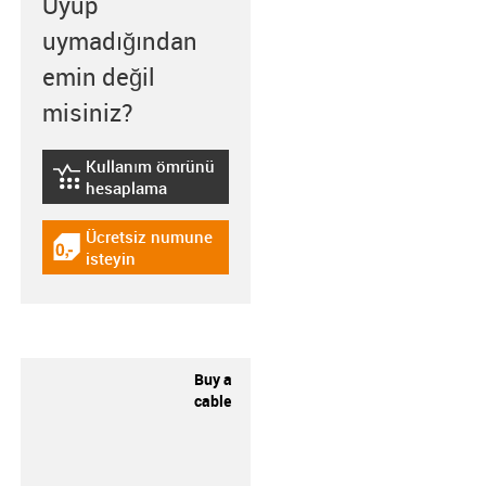
Uyup
uymadığından
emin değil
misiniz?
Kullanım ömrünü
igus-icon-lebensdauerrechner
hesaplama
Ücretsiz numune
igus-icon-gratismuster
isteyin
Buy a
cable