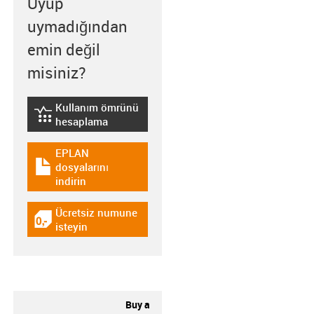
Uyup
uymadığından
emin değil
misiniz?
Kullanım ömrünü
igus-icon-lebensdauerrechner
hesaplama
EPLAN
dosyalarını
igus-icon-download-plan
indirin
Ücretsiz numune
igus-icon-gratismuster
isteyin
Buy a