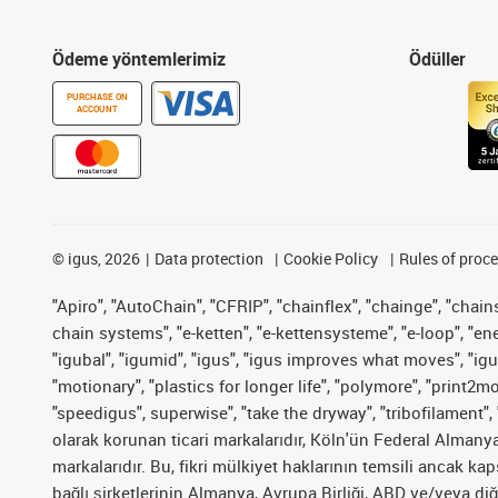
Ödeme yöntemlerimiz
Ödüller
PURCHASE ON
ACCOUNT
©
igus, 2026
Data protection
Cookie Policy
Rules of proc
"Apiro", "AutoChain", "CFRIP", "chainflex", "chainge", "chains 
chain systems", "e-ketten", "e-kettensysteme", "e-loop", "energy
"igubal", "igumid", "igus", "igus improves what moves", "igu
"motionary", "plastics for longer life", "polymore", "print2m
"speedigus", superwise", "take the dryway", "tribofilament", 
olarak korunan ticari markalarıdır, Köln'ün Federal Alman
markalarıdır. Bu, fikri mülkiyet haklarının temsili ancak ka
bağlı şirketlerinin Almanya, Avrupa Birliği, ABD ve/veya diğ