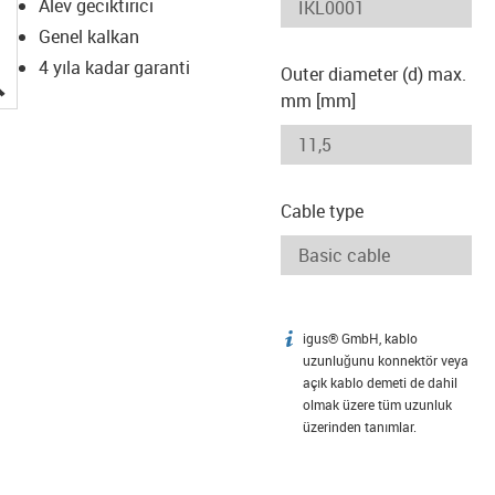
Alev geciktirici
Genel kalkan
4 yıla kadar garanti
Outer diameter (d) max.
igus-icon-lupe
mm [mm]
Cable type
igus® GmbH, kablo
igus-icon-info
uzunluğunu konnektör veya
açık kablo demeti de dahil
olmak üzere tüm uzunluk
üzerinden tanımlar.