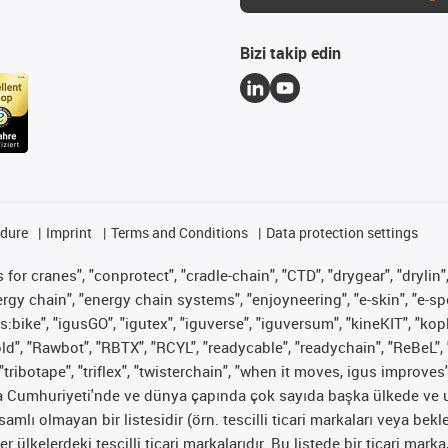
Bizi takip edin
edure
Imprint
Terms and Conditions
Data protection settings
for cranes", "conprotect", "cradle-chain", "CTD", "drygear", "drylin",
 chain", "energy chain systems", "enjoyneering", "e-skin", "e-spool", "
s:bike", "igusGO", "igutex", "iguverse", "iguversum", "kineKIT", "ko
old", "Rawbot", "RBTX", "RCYL", "readycable", "readychain", "ReBeL", 
"tribotape", "triflex", "twisterchain", "when it moves, igus improves
ya Cumhuriyeti'nde ve dünya çapında çok sayıda başka ülkede ve ul
psamlı olmayan bir listesidir (örn. tescilli ticari markaları veya b
er ülkelerdeki tescilli ticari markalarıdır. Bu listede bir ticari 