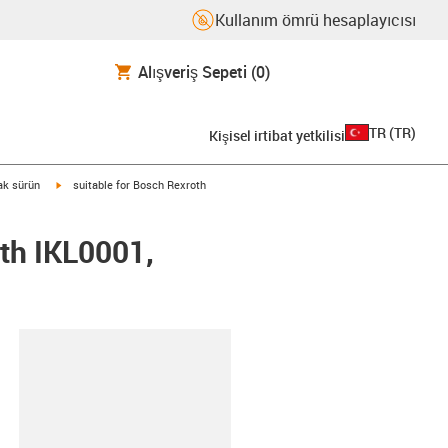
Kullanım ömrü hesaplayıcısı
Alışveriş Sepeti
(0)
TR
(
TR
)
Kişisel irtibat yetkilisi
igus-icon-arrow-right
rak sürün
suitable for Bosch Rexroth
th IKL0001,
-clipboard