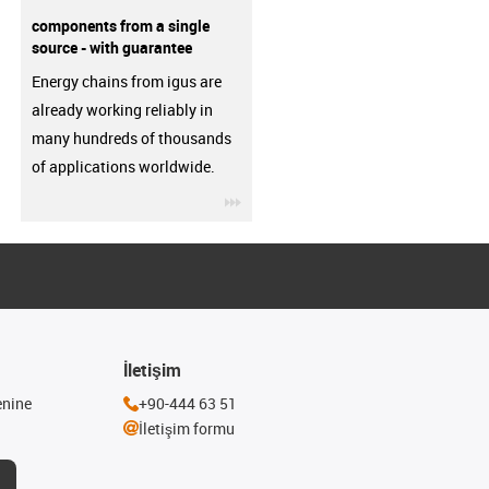
components from a single
source - with guarantee
Energy chains from igus are
already working reliably in
many hundreds of thousands
of applications worldwide.
igus-icon-3arrow
İletişim
enine
+90-444 63 51
İletişim formu