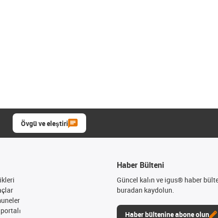
Övgü ve eleştiri
Haber Bülteni
kleri
Güncel kalın ve igus® haber bült
açlar
buradan kaydolun.
muneler
portalı
Haber bültenine abone olun