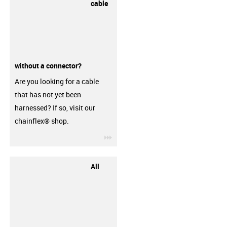
cable
without a connector?
Are you looking for a cable
that has not yet been
harnessed? If so, visit our
chainflex® shop.
igus-icon-3arrow
All