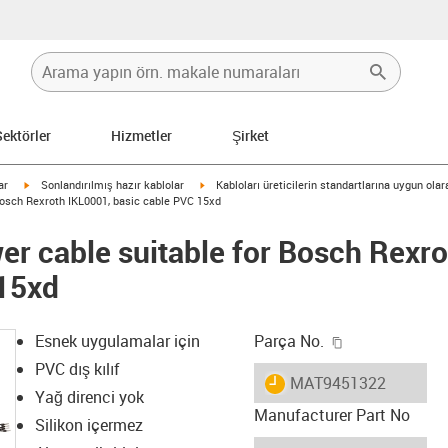
Sektörler
Hizmetler
Şirket
igus-icon-arrow-right
igus-icon-arrow-right
ar
Sonlandırılmış hazır kablolar
Kabloları üreticilerin standartlarına uygun ola
Bosch Rexroth IKL0001, basic cable PVC 15xd
r cable suitable for Bosch Rexro
 15xd
igus-icon-copy
Esnek uygulamalar için
Parça No.
PVC dış kılıf
igus-icon-lieferzeit
MAT9451322
Yağ direnci yok
Manufacturer Part No
Silikon içermez