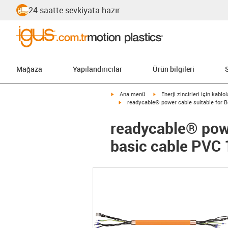
24 saatte sevkiyata hazır
Mağaza
Yapılandırıcılar
Ürün bilgileri
igus-icon-arrow-right
igus-icon-arrow-right
Ana menü
Enerji zincirleri için kablol
igus-icon-arrow-right
readycable® power cable suitable for 
readycable® powe
basic cable PVC