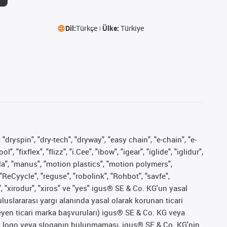
Dil:
Türkçe
Ülke:
Türkiye
 "dryspin", "dry-tech", "dryway", "easy chain", "e-chain", "e-
fixflex", "flizz", "i.Cee", "ibow", "igear", "iglide", "iglidur",
pla", "manus", "motion plastics", "motion polymers",
"ReCyycle", "reguse", "robolink", "Rohbot", "savfe",
", "xirodur", "xiros" ve "yes" igus® SE & Co. KG'un yasal
uslararası yargı alanında yasal olarak korunan ticari
ekleyen ticari marka başvuruları) igus® SE & Co. KG veya
marka, logo veya sloganın bulunmaması, igus® SE & Co. KG'nin