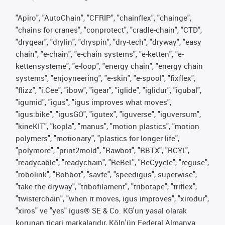
"Apiro", "AutoChain", "CFRIP", "chainflex", "chainge",
"chains for cranes", "conprotect", "cradle-chain", "CTD",
"drygear", "drylin", "dryspin", "dry-tech", "dryway", "easy
chain", "e-chain", "e-chain systems", "e-ketten", "e-
kettensysteme", "e-loop", "energy chain", "energy chain
systems", "enjoyneering", "e-skin", "e-spool", "fixflex",
"flizz", "i.Cee", "ibow", "igear", "iglide", "iglidur", "igubal",
"igumid", "igus", "igus improves what moves",
"igus:bike", "igusGO", "igutex", "iguverse", "iguversum",
"kineKIT", "kopla", "manus", "motion plastics", "motion
polymers", "motionary", "plastics for longer life",
"polymore", "print2mold", "Rawbot", "RBTX", "RCYL",
"readycable", "readychain", "ReBeL", "ReCyycle", "reguse",
"robolink", "Rohbot", "savfe", "speedigus", superwise",
"take the dryway", "tribofilament", "tribotape", "triflex",
"twisterchain", "when it moves, igus improves", "xirodur",
"xiros" ve "yes" igus® SE & Co. KG'un yasal olarak
korunan ticari markalarıdır, Köln'ün Federal Almanya