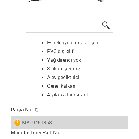
igus-icon-lup
Esnek uygulamalar için
PVC dış kılıf
Yağ direnci yok
Silikon içermez
Alev geciktirici
Genel kalkan
4 yıla kadar garanti
igus-icon-copy-clipboard
Parça No.
igus-icon-lieferzeit
MAT9451368
Manufacturer Part No