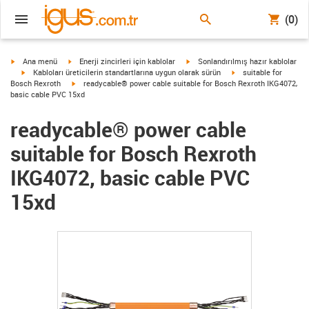
(0)
igus-icon-arrow-right
igus-icon-arrow-right
igus-icon-arrow-right
Ana menü
Enerji zincirleri için kablolar
Sonlandırılmış hazır kablolar
igus-icon-arrow-right
igus-icon-arrow-right
Kabloları üreticilerin standartlarına uygun olarak sürün
suitable for
igus-icon-arrow-right
Bosch Rexroth
readycable® power cable suitable for Bosch Rexroth IKG4072,
basic cable PVC 15xd
readycable® power cable
suitable for Bosch Rexroth
IKG4072, basic cable PVC
15xd