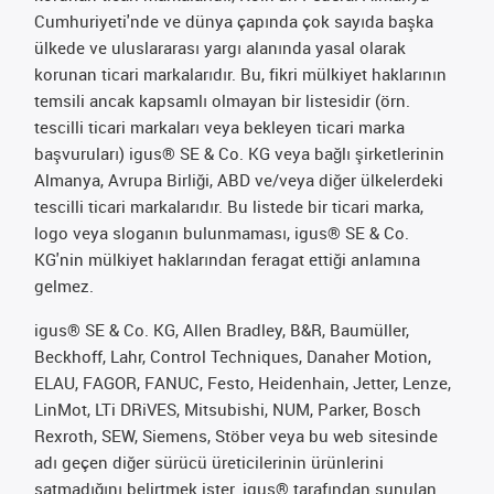
Cumhuriyeti'nde ve dünya çapında çok sayıda başka
ülkede ve uluslararası yargı alanında yasal olarak
korunan ticari markalarıdır. Bu, fikri mülkiyet haklarının
temsili ancak kapsamlı olmayan bir listesidir (örn.
tescilli ticari markaları veya bekleyen ticari marka
başvuruları) igus® SE & Co. KG veya bağlı şirketlerinin
Almanya, Avrupa Birliği, ABD ve/veya diğer ülkelerdeki
tescilli ticari markalarıdır. Bu listede bir ticari marka,
logo veya sloganın bulunmaması, igus® SE & Co.
KG'nin mülkiyet haklarından feragat ettiği anlamına
gelmez.
igus® SE & Co. KG, Allen Bradley, B&R, Baumüller,
Beckhoff, Lahr, Control Techniques, Danaher Motion,
ELAU, FAGOR, FANUC, Festo, Heidenhain, Jetter, Lenze,
LinMot, LTi DRiVES, Mitsubishi, NUM, Parker, Bosch
Rexroth, SEW, Siemens, Stöber veya bu web sitesinde
adı geçen diğer sürücü üreticilerinin ürünlerini
satmadığını belirtmek ister. igus® tarafından sunulan