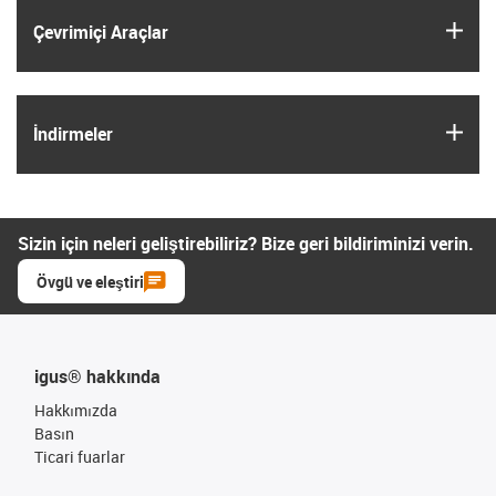
igus
Çevrimiçi Araçlar
igus
İndirmeler
Sizin için neleri geliştirebiliriz? Bize geri bildiriminizi verin.
Övgü ve eleştiri
igus® hakkında
Hakkımızda
Basın
Ticari fuarlar