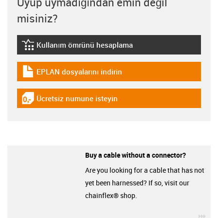
Uyup uymadığından emin değil
misiniz?
Kullanım ömrünü hesaplama
igus-icon-lebensdauerrechner
EPLAN dosyalarını indirin
igus-icon-download-plan
Ücretsiz numune isteyin
igus-icon-gratismuster
Buy a cable without a connector?
Are you looking for a cable that has not
yet been harnessed? If so, visit our
chainflex® shop.
igu