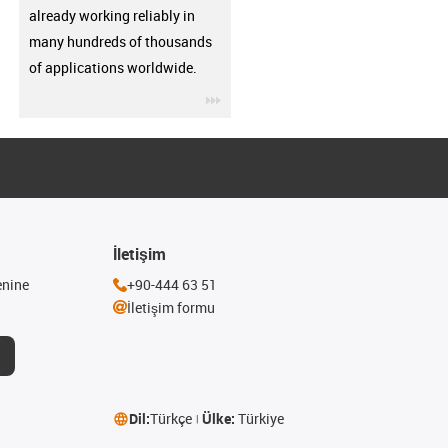
already working reliably in
many hundreds of thousands
of applications worldwide.
igus-icon-3arrow
İletişim
enine
+90-444 63 51
İletişim formu
Dil:
Türkçe
Ülke:
Türkiye