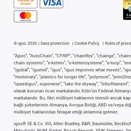
PURCHASE ON
ACCOUNT
©
igus, 2026
Data protection
Cookie Policy
Rules of proc
"Apiro", "AutoChain", "CFRIP", "chainflex", "chainge", "chains 
chain systems", "e-ketten", "e-kettensysteme", "e-loop", "energy
"igubal", "igumid", "igus", "igus improves what moves", "igu
"motionary", "plastics for longer life", "polymore", "print2m
"speedigus", superwise", "take the dryway", "tribofilament", 
olarak korunan ticari markalarıdır, Köln'ün Federal Alman
markalarıdır. Bu, fikri mülkiyet haklarının temsili ancak ka
bağlı şirketlerinin Almanya, Avrupa Birliği, ABD ve/veya diğ
mülkiyet haklarından feragat ettiği anlamına gelmez.
igus® SE & Co. KG, Allen Bradley, B&R, Baumüller, Beckhof
Mitsubishi, NUM, Parker, Bosch Rexroth, SEW, Siemens, Stöb