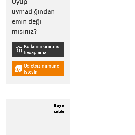
Uyup
uymadığından
emin değil
misiniz?
Kullanım ömrünü
igus-icon-lebensdauerrechner
hesaplama
Ücretsiz numune
igus-icon-gratismuster
isteyin
Buy a
cable