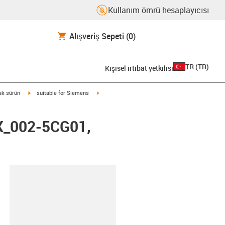
Kullanım ömrü hesaplayıcısı
Alışveriş Sepeti
(0)
TR
(
TR
)
Kişisel irtibat yetkilisi
igus-icon-arrow-right
igus-icon-arrow-right
rak sürün
suitable for Siemens
FX_002-5CG01,
-clipboard