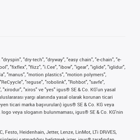
 "dryspin", "dry-tech", "dryway", "easy chain", "e-chain", "e-
fixflex", "flizz", "i.Cee", "ibow", "igear", "iglide", "iglidur",
pla", "manus", "motion plastics", "motion polymers",
"ReCyycle", "reguse", "robolink", "Rohbot", "savfe",
", "xirodur", "xiros" ve "yes" igus® SE & Co. KG'un yasal
uslararası yargı alanında yasal olarak korunan ticari
ekleyen ticari marka başvuruları) igus® SE & Co. KG veya
marka, logo veya sloganın bulunmaması, igus® SE & Co. KG'nin
 Festo, Heidenhain, Jetter, Lenze, LinMot, LTi DRiVES,
ünlerini satmadığını belirtmek ister. igus® tarafından