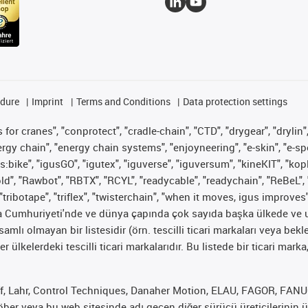
edure
Imprint
Terms and Conditions
Data protection settings
for cranes", "conprotect", "cradle-chain", "CTD", "drygear", "drylin",
 chain", "energy chain systems", "enjoyneering", "e-skin", "e-spool", "
s:bike", "igusGO", "igutex", "iguverse", "iguversum", "kineKIT", "ko
old", "Rawbot", "RBTX", "RCYL", "readycable", "readychain", "ReBeL", 
"tribotape", "triflex", "twisterchain", "when it moves, igus improves
ya Cumhuriyeti'nde ve dünya çapında çok sayıda başka ülkede ve ul
psamlı olmayan bir listesidir (örn. tescilli ticari markaları veya b
er ülkelerdeki tescilli ticari markalarıdır. Bu listede bir ticari 
f, Lahr, Control Techniques, Danaher Motion, ELAU, FAGOR, FANUC,
er veya bu web sitesinde adı geçen diğer sürücü üreticilerinin ür