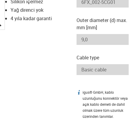
Silikon içermez
Yağ direnci yok
4 yıla kadar garanti
Outer diameter (d) max.
igus-icon-lupe
mm [mm]
Cable type
igus® GmbH, kablo
igus-icon-info
uzunluğunu konnektör veya
açık kablo demeti de dahil
olmak üzere tüm uzunluk
üzerinden tanımlar.