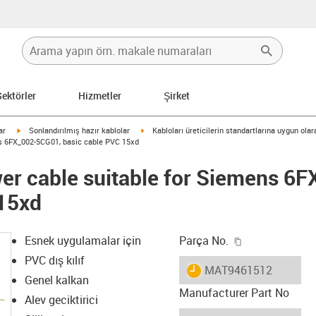
Sektörler
Hizmetler
Şirket
igus-icon-arrow-right
igus-icon-arrow-right
ar
Sonlandırılmış hazır kablolar
Kabloları üreticilerin standartlarına uygun ola
s 6FX_002-5CG01, basic cable PVC 15xd
er cable suitable for Siemens 6
 15xd
igus-icon-copy
Esnek uygulamalar için
Parça No.
PVC dış kılıf
igus-icon-lieferzeit
MAT9461512
Genel kalkan
Manufacturer Part No
Alev geciktirici