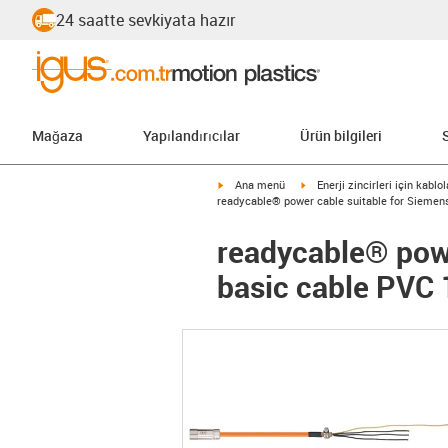
24 saatte sevkiyata hazır
Mağaza
Yapılandırıcılar
Ürün bilgileri
igus-icon-arrow-right
igus-icon-arrow-right
Ana menü
Enerji zincirleri için kablol
readycable® power cable suitable for Siemen
readycable® pow
basic cable PVC