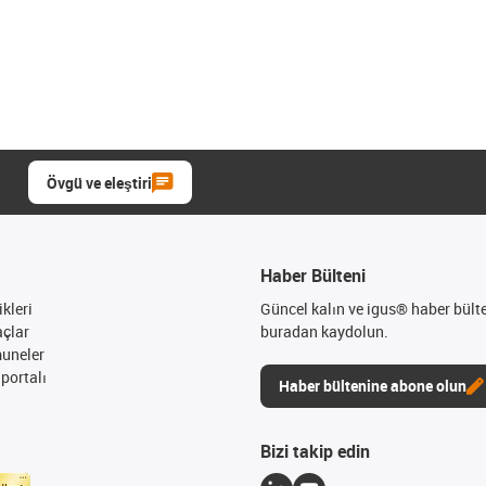
Övgü ve eleştiri
Haber Bülteni
kleri
Güncel kalın ve igus® haber bült
açlar
buradan kaydolun.
muneler
portalı
Haber bültenine abone olun
Bizi takip edin