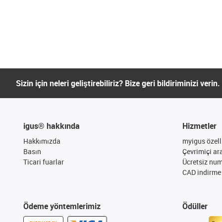
Sizin için neleri geliştirebiliriz? Bize geri bildiriminizi verin.
igus® hakkında
Hizmetler
Hakkımızda
myigus özelli
Basın
Çevrimiçi ar
Ticari fuarlar
Ücretsiz nu
CAD indirme 
Ödeme yöntemlerimiz
Ödüller