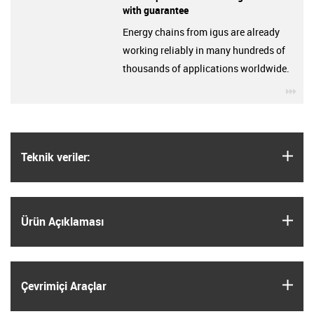
with guarantee
Energy chains from igus are already
working reliably in many hundreds of
thousands of applications worldwide.
igu
igus
Teknik veriler:
igus
Ürün Açıklaması
igus
Çevrimiçi Araçlar