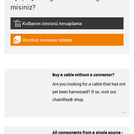
misiniz?
Kullanım ömrünü hesaplama
igus-icon-lebensdauerrechner
Ücretsiz numune isteyin
igus-icon-gratismuster
Buy a cable without a connector?
Are you looking for a cable that has not
yet been harnessed? If so, visit our
chainflex® shop.
igu
All components from a single source -