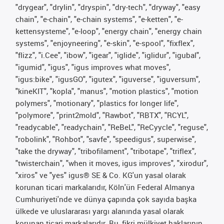
"drygear", "drylin", "dryspin", "dry-tech", "dryway", "easy
chain", "e-chain", "e-chain systems", "e-ketten", "e-
kettensysteme", "e-loop", "energy chain", "energy chain
systems", "enjoyneering", "e-skin", "e-spool", "fixflex",
"flizz", "i.Cee", "ibow", "igear", "iglide", "iglidur", "igubal",
"igumid", "igus", "igus improves what moves",
"igus:bike", "igusGO", "igutex", "iguverse", "iguversum",
"kineKIT", "kopla", "manus", "motion plastics", "motion
polymers", "motionary", "plastics for longer life",
"polymore", "print2mold", "Rawbot", "RBTX", "RCYL",
"readycable", "readychain", "ReBeL", "ReCyycle", "reguse",
"robolink", "Rohbot", "savfe", "speedigus", superwise",
"take the dryway", "tribofilament", "tribotape", "triflex",
"twisterchain", "when it moves, igus improves", "xirodur",
"xiros" ve "yes" igus® SE & Co. KG'un yasal olarak
korunan ticari markalarıdır, Köln'ün Federal Almanya
Cumhuriyeti'nde ve dünya çapında çok sayıda başka
ülkede ve uluslararası yargı alanında yasal olarak
korunan ticari markalarıdır. Bu, fikri mülkiyet haklarının