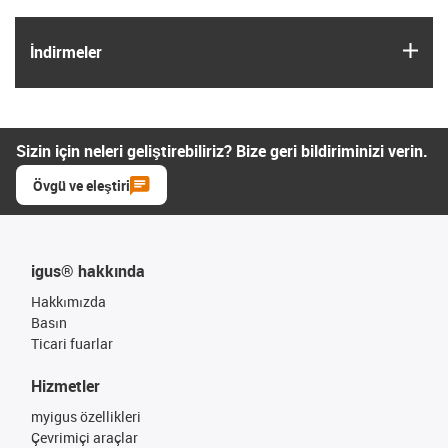
igus
İndirmeler
Sizin için neleri geliştirebiliriz? Bize geri bildiriminizi verin.
Övgü ve eleştiri
igus® hakkında
Hakkımızda
Basın
Ticari fuarlar
Hizmetler
myigus özellikleri
Çevrimiçi araçlar