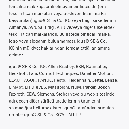
temsili ancak kapsamlı olmayan bir listesidir (örn.
tescilli ticari markaları veya bekleyen ticari marka
başvuruları) igus® SE & Co. KG veya bağlı şirketlerinin
Almanya, Avrupa Birliği, ABD ve/veya diğer ülkelerdeki
tescilli ticari markalarıdır. Bu listede bir ticari marka,
logo veya sloganın bulunmaması, igus® SE & Co.
KG'nin mülkiyet haklarından feragat ettiği anlamına
gelmez.
igus® SE & Co. KG, Allen Bradley, B&R, Baumüller,
Beckhoff, Lahr, Control Techniques, Danaher Motion,
ELAU, FAGOR, FANUC, Festo, Heidenhain, Jetter, Lenze,
LinMot, LTi DRiVES, Mitsubishi, NUM, Parker, Bosch
Rexroth, SEW, Siemens, Stöber veya bu web sitesinde
adı geçen diğer sürücü üreticilerinin ürünlerini
satmadığını belirtmek ister. igus® tarafından sunulan
ürünler igus® SE & Co. KG'YE AITTIR.