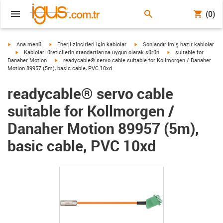
(0)
igus-icon-arrow-right
igus-icon-arrow-right
igus-icon-arrow-right
Ana menü
Enerji zincirleri için kablolar
Sonlandırılmış hazır kablolar
igus-icon-arrow-right
igus-icon-arrow-right
Kabloları üreticilerin standartlarına uygun olarak sürün
suitable for
igus-icon-arrow-right
Danaher Motion
readycable® servo cable suitable for Kollmorgen / Danaher
Motion 89957 (5m), basic cable, PVC 10xd
readycable® servo cable
suitable for Kollmorgen /
Danaher Motion 89957 (5m),
basic cable, PVC 10xd