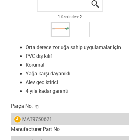
igus-icon-lupe
igus-icon-lupe
1 üzerinden: 2
Orta derece zorluğa sahip uygulamalar için
PVC dış kılıf
Korumalı
Yağa karşı dayanıklı
Alev geciktirici
4 yıla kadar garanti
igus-icon-copy-clipboard
Parça No.
igus-icon-lieferzeit
MAT9750621
Manufacturer Part No