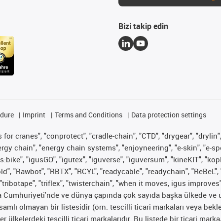
Bizi takip edin
edure
Imprint
Terms and Conditions
Data protection settings
for cranes", "conprotect", "cradle-chain", "CTD", "drygear", "drylin",
 chain", "energy chain systems", "enjoyneering", "e-skin", "e-spool", "
s:bike", "igusGO", "igutex", "iguverse", "iguversum", "kineKIT", "ko
old", "Rawbot", "RBTX", "RCYL", "readycable", "readychain", "ReBeL", 
"tribotape", "triflex", "twisterchain", "when it moves, igus improves
ya Cumhuriyeti'nde ve dünya çapında çok sayıda başka ülkede ve ul
psamlı olmayan bir listesidir (örn. tescilli ticari markaları veya b
er ülkelerdeki tescilli ticari markalarıdır. Bu listede bir ticari 