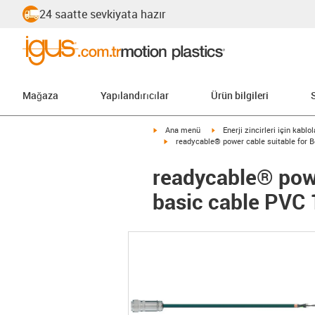
24 saatte sevkiyata hazır
Mağaza
Yapılandırıcılar
Ürün bilgileri
igus-icon-arrow-right
igus-icon-arrow-right
Ana menü
Enerji zincirleri için kablol
igus-icon-arrow-right
readycable® power cable suitable for 
readycable® powe
basic cable PVC