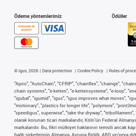
Ödeme yöntemlerimiz
Ödüller
PURCHASE ON
ACCOUNT
©
igus, 2026
Data protection
Cookie Policy
Rules of proc
"Apiro", "AutoChain", "CFRIP", "chainflex", "chainge", "chains 
chain systems", "e-ketten", "e-kettensysteme", "e-loop", "energy
"igubal", "igumid", "igus", "igus improves what moves", "igu
"motionary", "plastics for longer life", "polymore", "print2m
"speedigus", superwise", "take the dryway", "tribofilament", 
olarak korunan ticari markalarıdır, Köln'ün Federal Alman
markalarıdır. Bu, fikri mülkiyet haklarının temsili ancak ka
bağlı şirketlerinin Almanya, Avrupa Birliği, ABD ve/veya diğ