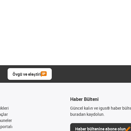
Övgü ve eleştiri
Haber Bülteni
kleri
Güncel kalın ve igus® haber bült
açlar
buradan kaydolun.
muneler
portalı
Haber bültenine abone olun