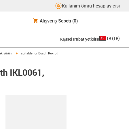
Kullanım ömrü hesaplayıcısı
Alışveriş Sepeti
(0)
TR
(
TR
)
Kişisel irtibat yetkilisi
igus-icon-arrow-right
rak sürün
suitable for Bosch Rexroth
th IKL0061,
-clipboard