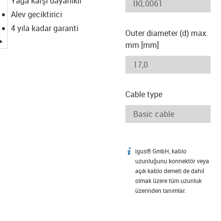
Yağa karşı dayanıklı
Alev geciktirici
4 yıla kadar garanti
Outer diameter (d) max.
igus-icon-lupe
mm [mm]
Cable type
igus® GmbH, kablo
igus-icon-info
uzunluğunu konnektör veya
açık kablo demeti de dahil
olmak üzere tüm uzunluk
üzerinden tanımlar.