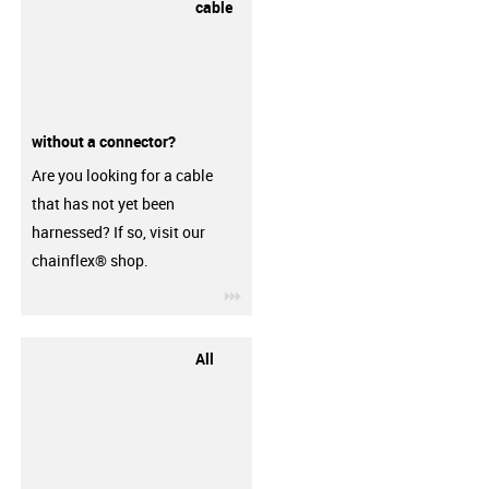
cable
without a connector?
Are you looking for a cable
that has not yet been
harnessed? If so, visit our
chainflex® shop.
igus-icon-3arrow
All