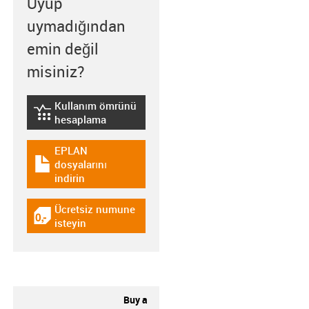
Uyup
uymadığından
emin değil
misiniz?
Kullanım ömrünü
igus-icon-lebensdauerrechner
hesaplama
EPLAN
dosyalarını
igus-icon-download-plan
indirin
Ücretsiz numune
igus-icon-gratismuster
isteyin
Buy a