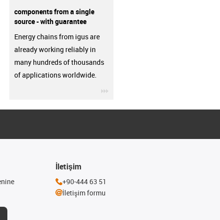
components from a single
source - with guarantee
Energy chains from igus are
already working reliably in
many hundreds of thousands
of applications worldwide.
igus-icon-3arrow
İletişim
enine
+90-444 63 51
İletişim formu