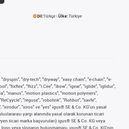
Dil:
Türkçe
Ülke:
Türkiye
 "dryspin", "dry-tech", "dryway", "easy chain", "e-chain", "e-
fixflex", "flizz", "i.Cee", "ibow", "igear", "iglide", "iglidur",
pla", "manus", "motion plastics", "motion polymers",
"ReCyycle", "reguse", "robolink", "Rohbot", "savfe",
", "xirodur", "xiros" ve "yes" igus® SE & Co. KG'un yasal
uslararası yargı alanında yasal olarak korunan ticari
ekleyen ticari marka başvuruları) igus® SE & Co. KG veya
marka, logo veya sloganın bulunmaması, igus® SE & Co. KG'nin