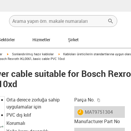
Sektörler
Hizmetler
Şirket
igus-icon-arrow-right
igus-icon-arrow-right
ar
Sonlandırılmış hazır kablolar
Kabloları üreticilerin standartlarına uygun ola
Bosch Rexroth IKL0061, basic cable PVC 10xd
r cable suitable for Bosch Rexro
 10xd
igus-icon-copy
Orta derece zorluğa sahip
Parça No.
uygulamalar için
igus-icon-lieferzeit
MAT9751304
PVC dış kılıf
Manufacturer Part No
Korumalı