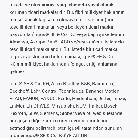
ülkede ve uluslararası yargı alanında yasal olarak
korunan ticari markalarıdır. Bu, fikri mülkiyet haklarının
temsili ancak kapsamlı olmayan bir listesidir (örn.
tescilli ticari markaları veya bekleyen ticari marka
başvuruları) igus® SE & Co. KG veya bağlı şirketlerinin
Almanya, Avrupa Birliği, ABD ve/veya diğer ülkelerdeki
tescilli ticari markalarıdır. Bu listede bir ticari marka,
logo veya sloganın bulunmaması, igus® SE & Co.
KG'nin mülkiyet haklarından feragat ettiği anlamına
gelmez.
igus® SE & Co. KG, Allen Bradley, B&R, Baumüller,
Beckhoff, Lahr, Control Techniques, Danaher Motion,
ELAU, FAGOR, FANUC, Festo, Heidenhain, Jetter, Lenze,
LinMot, LTi DRiVES, Mitsubishi, NUM, Parker, Bosch
Rexroth, SEW, Siemens, Stöber veya bu web sitesinde
adı geçen diğer sürücü üreticilerinin ürünlerini
satmadığını belirtmek ister. igus® tarafından sunulan
ürünler igus® SE & Co. KG'YE AITTIR.