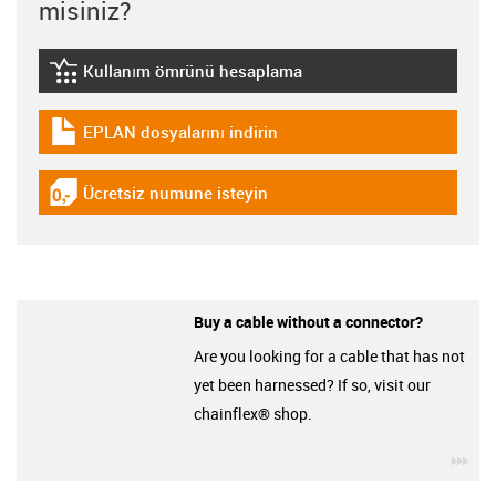
misiniz?
Kullanım ömrünü hesaplama
igus-icon-lebensdauerrechner
EPLAN dosyalarını indirin
igus-icon-download-plan
Ücretsiz numune isteyin
igus-icon-gratismuster
Buy a cable without a connector?
Are you looking for a cable that has not
yet been harnessed? If so, visit our
chainflex® shop.
igu