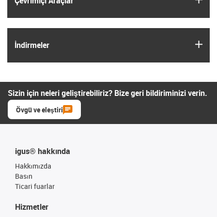
Çevrimiçi Araçlar
igus
İndirmeler
Sizin için neleri geliştirebiliriz? Bize geri bildiriminizi verin.
Övgü ve eleştiri
igus® hakkında
Hakkımızda
Basın
Ticari fuarlar
Hizmetler