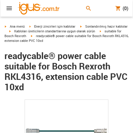
(0)
igus-icon-arrow-right
igus-icon-arrow-right
igus-icon-arrow-right
Ana menü
Enerji zincirleri için kablolar
Sonlandırılmış hazır kablolar
igus-icon-arrow-right
igus-icon-arrow-right
Kabloları üreticilerin standartlarına uygun olarak sürün
suitable for
igus-icon-arrow-right
Bosch Rexroth
readycable® power cable suitable for Bosch Rexroth RKL4316,
extension cable PVC 10xd
readycable® power cable
suitable for Bosch Rexroth
RKL4316, extension cable PVC
10xd