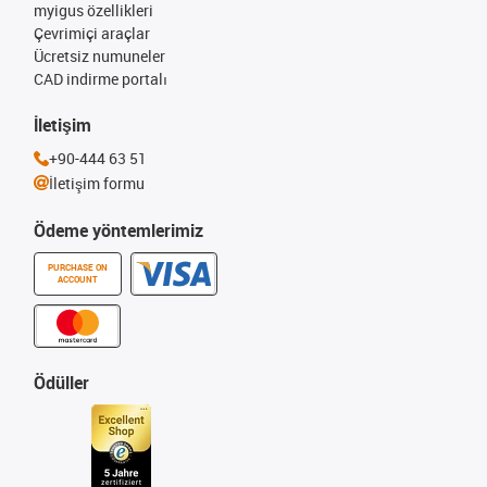
myigus özellikleri
Çevrimiçi araçlar
Ücretsiz numuneler
CAD indirme portalı
İletişim
+90-444 63 51
İletişim formu
Ödeme yöntemlerimiz
PURCHASE ON
ACCOUNT
Ödüller