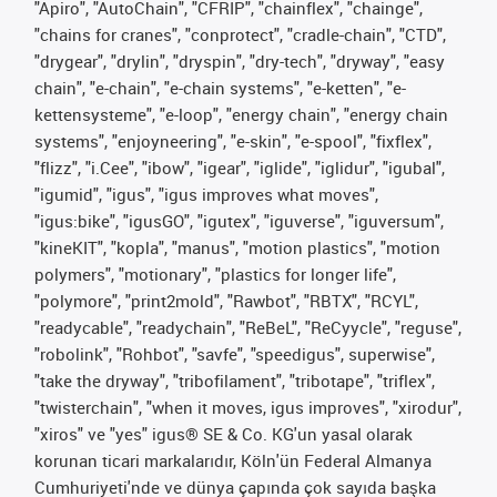
"Apiro", "AutoChain", "CFRIP", "chainflex", "chainge",
"chains for cranes", "conprotect", "cradle-chain", "CTD",
"drygear", "drylin", "dryspin", "dry-tech", "dryway", "easy
chain", "e-chain", "e-chain systems", "e-ketten", "e-
kettensysteme", "e-loop", "energy chain", "energy chain
systems", "enjoyneering", "e-skin", "e-spool", "fixflex",
"flizz", "i.Cee", "ibow", "igear", "iglide", "iglidur", "igubal",
"igumid", "igus", "igus improves what moves",
"igus:bike", "igusGO", "igutex", "iguverse", "iguversum",
"kineKIT", "kopla", "manus", "motion plastics", "motion
polymers", "motionary", "plastics for longer life",
"polymore", "print2mold", "Rawbot", "RBTX", "RCYL",
"readycable", "readychain", "ReBeL", "ReCyycle", "reguse",
"robolink", "Rohbot", "savfe", "speedigus", superwise",
"take the dryway", "tribofilament", "tribotape", "triflex",
"twisterchain", "when it moves, igus improves", "xirodur",
"xiros" ve "yes" igus® SE & Co. KG'un yasal olarak
korunan ticari markalarıdır, Köln'ün Federal Almanya
Cumhuriyeti'nde ve dünya çapında çok sayıda başka