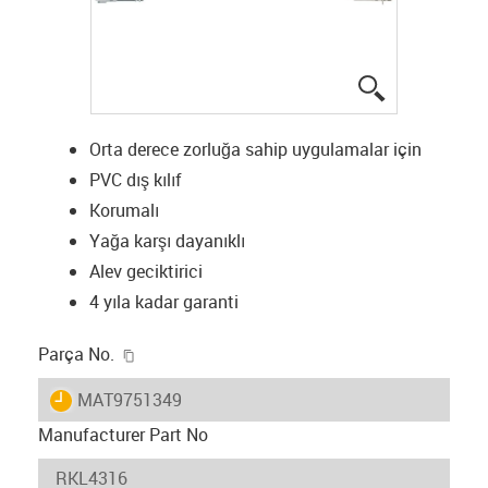
igus-icon-lup
Orta derece zorluğa sahip uygulamalar için
PVC dış kılıf
Korumalı
Yağa karşı dayanıklı
Alev geciktirici
4 yıla kadar garanti
igus-icon-copy-clipboard
Parça No.
igus-icon-lieferzeit
MAT9751349
Manufacturer Part No