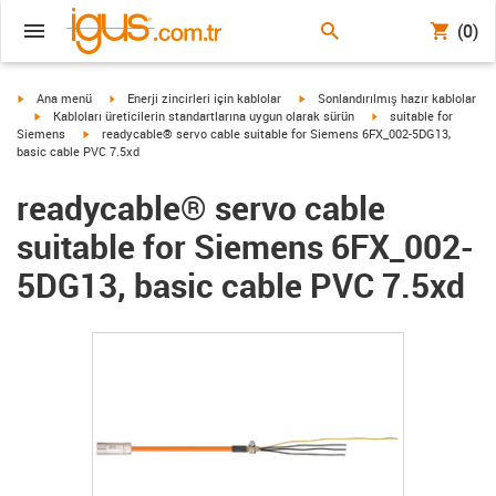
(0)
igus-icon-arrow-right
igus-icon-arrow-right
igus-icon-arrow-right
Ana menü
Enerji zincirleri için kablolar
Sonlandırılmış hazır kablolar
igus-icon-arrow-right
igus-icon-arrow-right
Kabloları üreticilerin standartlarına uygun olarak sürün
suitable for
igus-icon-arrow-right
Siemens
readycable® servo cable suitable for Siemens 6FX_002-5DG13,
basic cable PVC 7.5xd
readycable® servo cable
suitable for Siemens 6FX_002-
5DG13, basic cable PVC 7.5xd