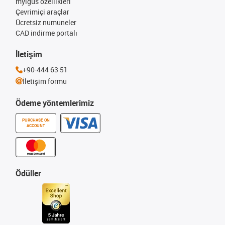
myigus özellikleri
Çevrimiçi araçlar
Ücretsiz numuneler
CAD indirme portalı
İletişim
+90-444 63 51
İletişim formu
Ödeme yöntemlerimiz
PURCHASE ON
ACCOUNT
Ödüller