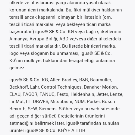
ülkede ve uluslararası yargı alanında yasal olarak
korunan ticari markalarıdır. Bu, fikri mülkiyet haklarının
temsili ancak kapsamlı olmayan bir listesidir (örn.
tescilli ticari markaları veya bekleyen ticari marka
başvuruları) igus® SE & Co. KG veya bağlı şirketlerinin
Almanya, Avrupa Birliği, ABD ve/veya diğer ülkelerdeki
tescilli ticari markalarıdır. Bu listede bir ticari marka,
logo veya sloganın bulunmaması, igus® SE & Co.
KG'nin mülkiyet haklarından feragat ettiği anlamına
gelmez.
igus® SE & Co. KG, Allen Bradley, B&R, Baumüller,
Beckhoff, Lahr, Control Techniques, Danaher Motion,
ELAU, FAGOR, FANUC, Festo, Heidenhain, Jetter, Lenze,
LinMot, LTi DRiVES, Mitsubishi, NUM, Parker, Bosch
Rexroth, SEW, Siemens, Stöber veya bu web sitesinde
adı geçen diğer sürücü üreticilerinin ürünlerini
satmadığını belirtmek ister. igus® tarafından sunulan
ürünler igus® SE & Co. KG'YE AITTIR.