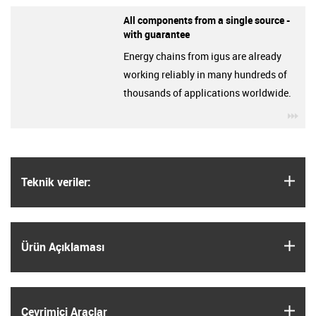
All components from a single source -
with guarantee
Energy chains from igus are already
working reliably in many hundreds of
thousands of applications worldwide.
igu
igus
Teknik veriler:
igus
Ürün Açıklaması
igus
Çevrimiçi Araçlar