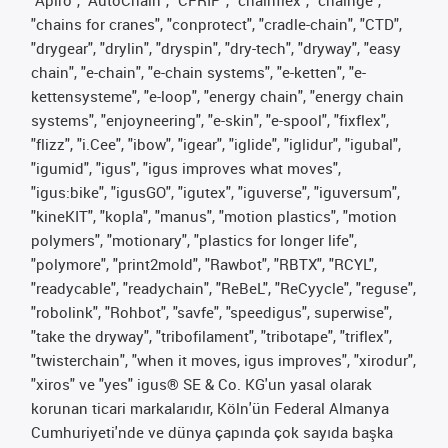
"Apiro", "AutoChain", "CFRIP", "chainflex", "chainge",
"chains for cranes", "conprotect", "cradle-chain", "CTD",
"drygear", "drylin", "dryspin", "dry-tech", "dryway", "easy
chain", "e-chain", "e-chain systems", "e-ketten", "e-
kettensysteme", "e-loop", "energy chain", "energy chain
systems", "enjoyneering", "e-skin", "e-spool", "fixflex",
"flizz", "i.Cee", "ibow", "igear", "iglide", "iglidur", "igubal",
"igumid", "igus", "igus improves what moves",
"igus:bike", "igusGO", "igutex", "iguverse", "iguversum",
"kineKIT", "kopla", "manus", "motion plastics", "motion
polymers", "motionary", "plastics for longer life",
"polymore", "print2mold", "Rawbot", "RBTX", "RCYL",
"readycable", "readychain", "ReBeL", "ReCyycle", "reguse",
"robolink", "Rohbot", "savfe", "speedigus", superwise",
"take the dryway", "tribofilament", "tribotape", "triflex",
"twisterchain", "when it moves, igus improves", "xirodur",
"xiros" ve "yes" igus® SE & Co. KG'un yasal olarak
korunan ticari markalarıdır, Köln'ün Federal Almanya
Cumhuriyeti'nde ve dünya çapında çok sayıda başka