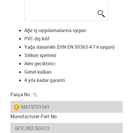
igus-icon-lup
Ağır iş uygulamalarına uygun
PVC dış kılıf
Yağa dayanıklı (DIN EN 50363-4-1'e uygun)
Silikon içermez
Alev geciktirici
Genel kalkan
4 yıla kadar garanti
igus-icon-copy-clipboard
Parça No.
igus-icon-lieferzeit
MAT9751541
Manufacturer Part No