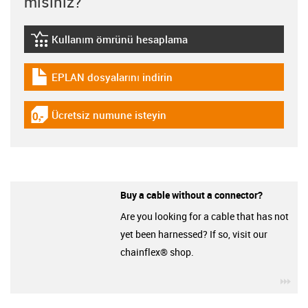
misiniz?
Kullanım ömrünü hesaplama
igus-icon-lebensdauerrechner
EPLAN dosyalarını indirin
igus-icon-download-plan
Ücretsiz numune isteyin
igus-icon-gratismuster
Buy a cable without a connector?
Are you looking for a cable that has not
yet been harnessed? If so, visit our
chainflex® shop.
igu