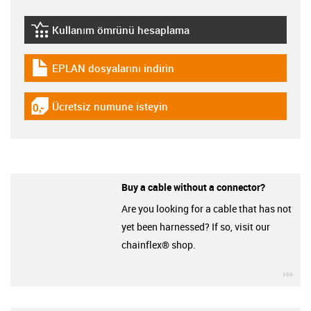
Kullanım ömrünü hesaplama
igus-icon-lebensdauerrechner
EPLAN dosyalarını indirin
igus-icon-download-plan
Ücretsiz numune isteyin
igus-icon-gratismuster
Buy a cable without a connector?
Are you looking for a cable that has not
yet been harnessed? If so, visit our
chainflex® shop.
igu