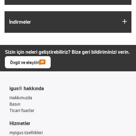
igus
İndirmeler
Sizin için neleri geliştirebiliriz? Bize geri bildiriminizi verin.
Övgü ve eleştiri
igus® hakkında
Hakkımızda
Basın
Ticari fuarlar
Hizmetler
myigus özellikleri