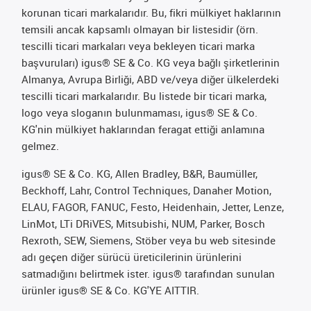
korunan ticari markalarıdır. Bu, fikri mülkiyet haklarının
temsili ancak kapsamlı olmayan bir listesidir (örn.
tescilli ticari markaları veya bekleyen ticari marka
başvuruları) igus® SE & Co. KG veya bağlı şirketlerinin
Almanya, Avrupa Birliği, ABD ve/veya diğer ülkelerdeki
tescilli ticari markalarıdır. Bu listede bir ticari marka,
logo veya sloganın bulunmaması, igus® SE & Co.
KG'nin mülkiyet haklarından feragat ettiği anlamına
gelmez.
igus® SE & Co. KG, Allen Bradley, B&R, Baumüller,
Beckhoff, Lahr, Control Techniques, Danaher Motion,
ELAU, FAGOR, FANUC, Festo, Heidenhain, Jetter, Lenze,
LinMot, LTi DRiVES, Mitsubishi, NUM, Parker, Bosch
Rexroth, SEW, Siemens, Stöber veya bu web sitesinde
adı geçen diğer sürücü üreticilerinin ürünlerini
satmadığını belirtmek ister. igus® tarafından sunulan
ürünler igus® SE & Co. KG'YE AITTIR.