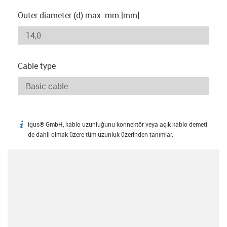
Outer diameter (d) max. mm [mm]
Cable type
igus® GmbH, kablo uzunluğunu konnektör veya açık kablo demeti
igus-icon-info
de dahil olmak üzere tüm uzunluk üzerinden tanımlar.