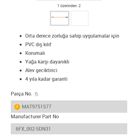
1 üzerinden: 2
Orta derece zorluğa sahip uygulamalar için
PVC dış kılıf
Korumalı
Yağa karşı dayanıklı
Alev geciktirici
4 yıla kadar garanti
igus-icon-copy-clipboard
Parça No.
igus-icon-lieferzeit
MAT9751577
Manufacturer Part No