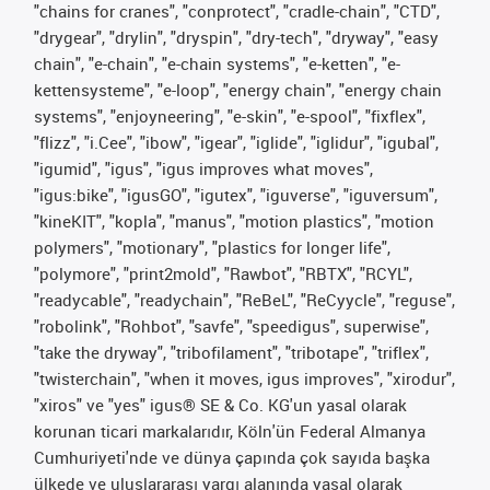
"chains for cranes", "conprotect", "cradle-chain", "CTD",
"drygear", "drylin", "dryspin", "dry-tech", "dryway", "easy
chain", "e-chain", "e-chain systems", "e-ketten", "e-
kettensysteme", "e-loop", "energy chain", "energy chain
systems", "enjoyneering", "e-skin", "e-spool", "fixflex",
"flizz", "i.Cee", "ibow", "igear", "iglide", "iglidur", "igubal",
"igumid", "igus", "igus improves what moves",
"igus:bike", "igusGO", "igutex", "iguverse", "iguversum",
"kineKIT", "kopla", "manus", "motion plastics", "motion
polymers", "motionary", "plastics for longer life",
"polymore", "print2mold", "Rawbot", "RBTX", "RCYL",
"readycable", "readychain", "ReBeL", "ReCyycle", "reguse",
"robolink", "Rohbot", "savfe", "speedigus", superwise",
"take the dryway", "tribofilament", "tribotape", "triflex",
"twisterchain", "when it moves, igus improves", "xirodur",
"xiros" ve "yes" igus® SE & Co. KG'un yasal olarak
korunan ticari markalarıdır, Köln'ün Federal Almanya
Cumhuriyeti'nde ve dünya çapında çok sayıda başka
ülkede ve uluslararası yargı alanında yasal olarak