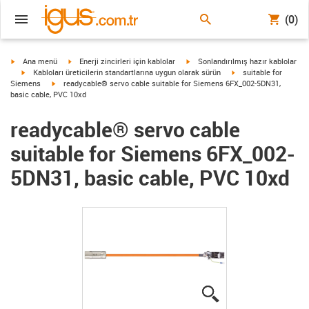
(0)
igus-icon-arrow-right
igus-icon-arrow-right
igus-icon-arrow-right
Ana menü
Enerji zincirleri için kablolar
Sonlandırılmış hazır kablolar
igus-icon-arrow-right
igus-icon-arrow-right
Kabloları üreticilerin standartlarına uygun olarak sürün
suitable for
igus-icon-arrow-right
Siemens
readycable® servo cable suitable for Siemens 6FX_002-5DN31,
basic cable, PVC 10xd
readycable® servo cable
suitable for Siemens 6FX_002-
5DN31, basic cable, PVC 10xd
igus-icon-lupe
igus-icon-lupe