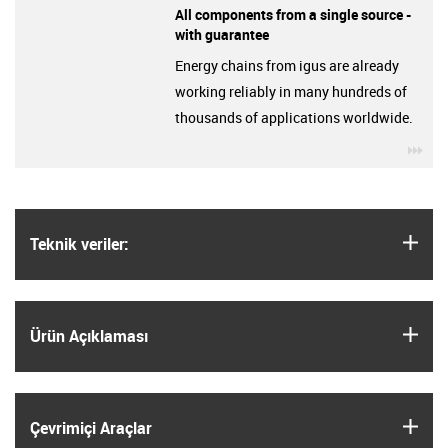
All components from a single source -
with guarantee
Energy chains from igus are already
working reliably in many hundreds of
thousands of applications worldwide.
igu
igus
Teknik veriler:
igus
Ürün Açıklaması
igus
Çevrimiçi Araçlar