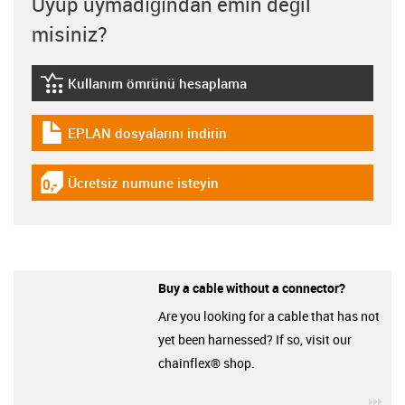
Uyup uymadığından emin değil
misiniz?
Kullanım ömrünü hesaplama
igus-icon-lebensdauerrechner
EPLAN dosyalarını indirin
igus-icon-download-plan
Ücretsiz numune isteyin
igus-icon-gratismuster
Buy a cable without a connector?
Are you looking for a cable that has not
yet been harnessed? If so, visit our
chainflex® shop.
igu