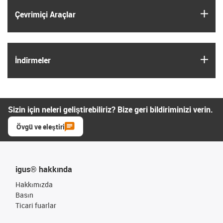
igus
Çevrimiçi Araçlar
igus
İndirmeler
Sizin için neleri geliştirebiliriz? Bize geri bildiriminizi verin.
Övgü ve eleştiri
igus® hakkında
Hakkımızda
Basın
Ticari fuarlar