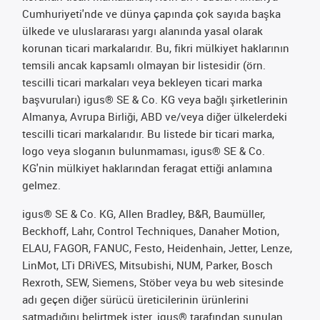
Cumhuriyeti'nde ve dünya çapında çok sayıda başka
ülkede ve uluslararası yargı alanında yasal olarak
korunan ticari markalarıdır. Bu, fikri mülkiyet haklarının
temsili ancak kapsamlı olmayan bir listesidir (örn.
tescilli ticari markaları veya bekleyen ticari marka
başvuruları) igus® SE & Co. KG veya bağlı şirketlerinin
Almanya, Avrupa Birliği, ABD ve/veya diğer ülkelerdeki
tescilli ticari markalarıdır. Bu listede bir ticari marka,
logo veya sloganın bulunmaması, igus® SE & Co.
KG'nin mülkiyet haklarından feragat ettiği anlamına
gelmez.
igus® SE & Co. KG, Allen Bradley, B&R, Baumüller,
Beckhoff, Lahr, Control Techniques, Danaher Motion,
ELAU, FAGOR, FANUC, Festo, Heidenhain, Jetter, Lenze,
LinMot, LTi DRiVES, Mitsubishi, NUM, Parker, Bosch
Rexroth, SEW, Siemens, Stöber veya bu web sitesinde
adı geçen diğer sürücü üreticilerinin ürünlerini
satmadığını belirtmek ister. igus® tarafından sunulan