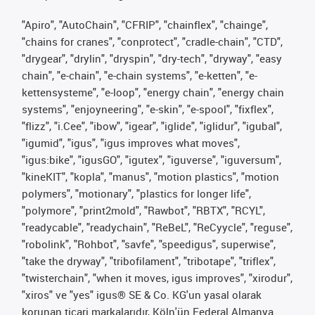
"Apiro", "AutoChain", "CFRIP", "chainflex", "chainge",
"chains for cranes", "conprotect", "cradle-chain", "CTD",
"drygear", "drylin", "dryspin", "dry-tech", "dryway", "easy
chain", "e-chain", "e-chain systems", "e-ketten", "e-
kettensysteme", "e-loop", "energy chain", "energy chain
systems", "enjoyneering", "e-skin", "e-spool", "fixflex",
"flizz", "i.Cee", "ibow", "igear", "iglide", "iglidur", "igubal",
"igumid", "igus", "igus improves what moves",
"igus:bike", "igusGO", "igutex", "iguverse", "iguversum",
"kineKIT", "kopla", "manus", "motion plastics", "motion
polymers", "motionary", "plastics for longer life",
"polymore", "print2mold", "Rawbot", "RBTX", "RCYL",
"readycable", "readychain", "ReBeL", "ReCyycle", "reguse",
"robolink", "Rohbot", "savfe", "speedigus", superwise",
"take the dryway", "tribofilament", "tribotape", "triflex",
"twisterchain", "when it moves, igus improves", "xirodur",
"xiros" ve "yes" igus® SE & Co. KG'un yasal olarak
korunan ticari markalarıdır, Köln'ün Federal Almanya