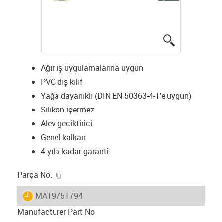
igus-icon-lup
Ağır iş uygulamalarına uygun
PVC dış kılıf
Yağa dayanıklı (DIN EN 50363-4-1'e uygun)
Silikon içermez
Alev geciktirici
Genel kalkan
4 yıla kadar garanti
igus-icon-copy-clipboard
Parça No.
igus-icon-lieferzeit
MAT9751794
Manufacturer Part No