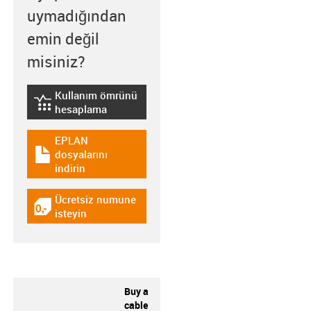
uymadığından
emin değil
misiniz?
Kullanım ömrünü
igus-icon-lebensdauerrechner
hesaplama
EPLAN
dosyalarını
igus-icon-download-plan
indirin
Ücretsiz numune
igus-icon-gratismuster
isteyin
Buy a
cable