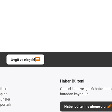
Övgü ve eleştiri
Haber Bülteni
kleri
Güncel kalın ve igus® haber bült
açlar
buradan kaydolun.
muneler
portalı
Haber bültenine abone olun