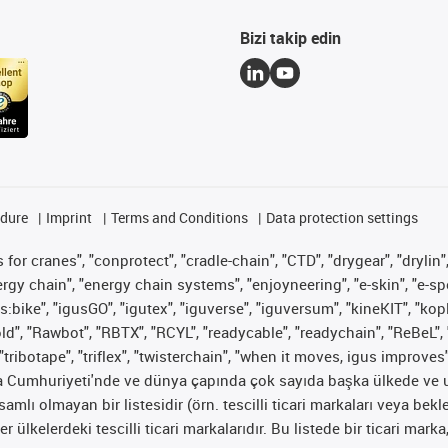
Bizi takip edin
edure
Imprint
Terms and Conditions
Data protection settings
for cranes", "conprotect", "cradle-chain", "CTD", "drygear", "drylin",
 chain", "energy chain systems", "enjoyneering", "e-skin", "e-spool", "
s:bike", "igusGO", "igutex", "iguverse", "iguversum", "kineKIT", "ko
old", "Rawbot", "RBTX", "RCYL", "readycable", "readychain", "ReBeL", 
"tribotape", "triflex", "twisterchain", "when it moves, igus improves
ya Cumhuriyeti'nde ve dünya çapında çok sayıda başka ülkede ve ul
psamlı olmayan bir listesidir (örn. tescilli ticari markaları veya b
er ülkelerdeki tescilli ticari markalarıdır. Bu listede bir ticari 