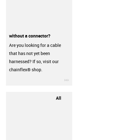
without a connector?
Are you looking for a cable
that has not yet been
harnessed? If so, visit our
chainflex® shop.
igus-icon-3arrow
All