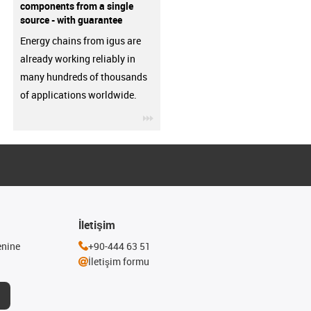
components from a single
source - with guarantee
Energy chains from igus are
already working reliably in
many hundreds of thousands
of applications worldwide.
igus-icon-3arrow
İletişim
enine
+90-444 63 51
İletişim formu