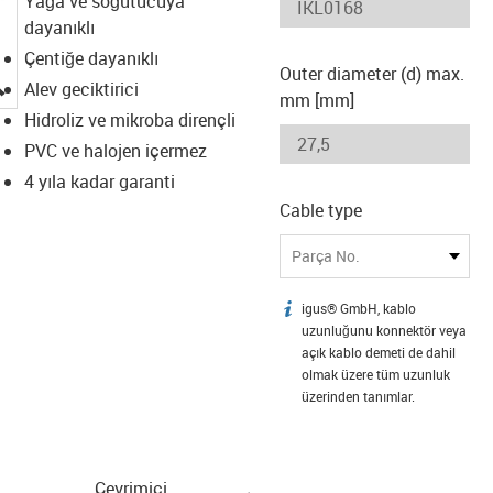
Yağa ve soğutucuya
dayanıklı
Çentiğe dayanıklı
Outer diameter (d) max.
igus-icon-lupe
Alev geciktirici
mm [mm]
Hidroliz ve mikroba dirençli
PVC ve halojen içermez
4 yıla kadar garanti
Cable type
Parça No.
igus® GmbH, kablo
igus-icon-info
uzunluğunu konnektör veya
açık kablo demeti de dahil
olmak üzere tüm uzunluk
üzerinden tanımlar.
Çevrimiçi