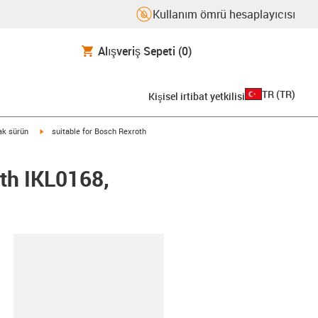
Kullanım ömrü hesaplayıcısı
Alışveriş Sepeti
(0)
TR
(
TR
)
Kişisel irtibat yetkilisi
igus-icon-arrow-right
rak sürün
suitable for Bosch Rexroth
th IKL0168,
-clipboard