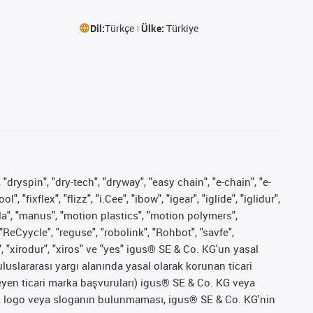
Dil:
Türkçe
Ülke:
Türkiye
 "dryspin", "dry-tech", "dryway", "easy chain", "e-chain", "e-
fixflex", "flizz", "i.Cee", "ibow", "igear", "iglide", "iglidur",
pla", "manus", "motion plastics", "motion polymers",
"ReCyycle", "reguse", "robolink", "Rohbot", "savfe",
", "xirodur", "xiros" ve "yes" igus® SE & Co. KG'un yasal
uslararası yargı alanında yasal olarak korunan ticari
ekleyen ticari marka başvuruları) igus® SE & Co. KG veya
marka, logo veya sloganın bulunmaması, igus® SE & Co. KG'nin