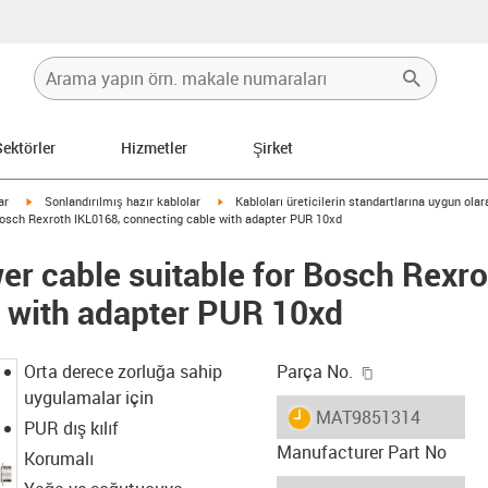
Sektörler
Hizmetler
Şirket
igus-icon-arrow-right
igus-icon-arrow-right
ar
Sonlandırılmış hazır kablolar
Kabloları üreticilerin standartlarına uygun ola
Bosch Rexroth IKL0168, connecting cable with adapter PUR 10xd
r cable suitable for Bosch Rexro
 with adapter PUR 10xd
igus-icon-copy
Orta derece zorluğa sahip
Parça No.
uygulamalar için
igus-icon-lieferzeit
MAT9851314
PUR dış kılıf
Manufacturer Part No
Korumalı