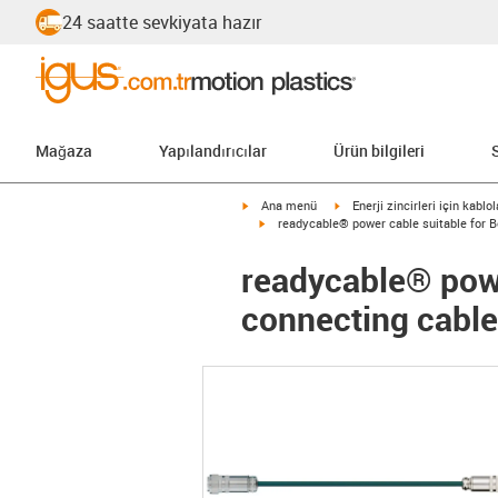
24 saatte sevkiyata hazır
Mağaza
Yapılandırıcılar
Ürün bilgileri
igus-icon-arrow-right
igus-icon-arrow-right
Ana menü
Enerji zincirleri için kablol
igus-icon-arrow-right
readycable® power cable suitable for 
readycable® powe
connecting cable