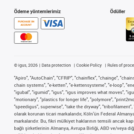
Ödeme yöntemlerimiz
Ödüller
PURCHASE ON
ACCOUNT
©
igus, 2026
Data protection
Cookie Policy
Rules of proc
"Apiro", "AutoChain", "CFRIP", "chainflex", "chainge", "chains 
chain systems", "e-ketten", "e-kettensysteme", "e-loop", "energy
"igubal", "igumid", "igus", "igus improves what moves", "igu
"motionary", "plastics for longer life", "polymore", "print2m
"speedigus", superwise", "take the dryway", "tribofilament", 
olarak korunan ticari markalarıdır, Köln'ün Federal Alman
markalarıdır. Bu, fikri mülkiyet haklarının temsili ancak ka
bağlı şirketlerinin Almanya, Avrupa Birliği, ABD ve/veya diğ