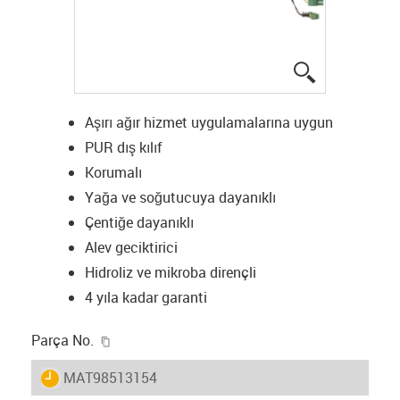
igus-icon-lup
Aşırı ağır hizmet uygulamalarına uygun
PUR dış kılıf
Korumalı
Yağa ve soğutucuya dayanıklı
Çentiğe dayanıklı
Alev geciktirici
Hidroliz ve mikroba dirençli
4 yıla kadar garanti
igus-icon-copy-clipboard
Parça No.
igus-icon-lieferzeit
MAT98513154