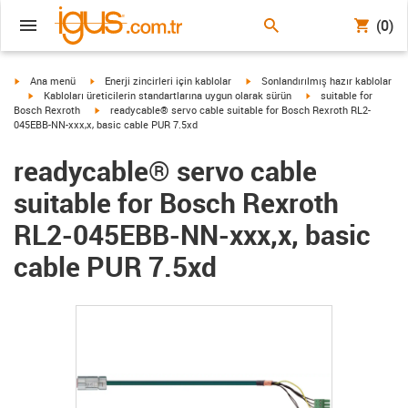
(0)
igus-icon-arrow-right
igus-icon-arrow-right
igus-icon-arrow-right
Ana menü
Enerji zincirleri için kablolar
Sonlandırılmış hazır kablolar
igus-icon-arrow-right
igus-icon-arrow-right
Kabloları üreticilerin standartlarına uygun olarak sürün
suitable for
igus-icon-arrow-right
Bosch Rexroth
readycable® servo cable suitable for Bosch Rexroth RL2-
045EBB-NN-xxx,x, basic cable PUR 7.5xd
readycable® servo cable
suitable for Bosch Rexroth
RL2-045EBB-NN-xxx,x, basic
cable PUR 7.5xd