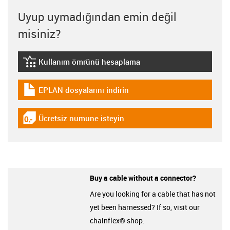
Uyup uymadığından emin değil
misiniz?
Kullanım ömrünü hesaplama
igus-icon-lebensdauerrechner
EPLAN dosyalarını indirin
igus-icon-download-plan
Ücretsiz numune isteyin
igus-icon-gratismuster
Buy a cable without a connector?
Are you looking for a cable that has not
yet been harnessed? If so, visit our
chainflex® shop.