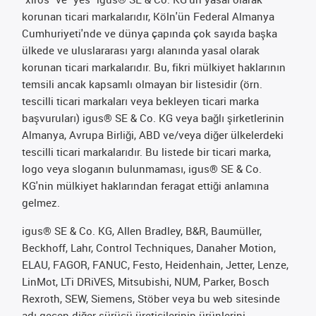
korunan ticari markalarıdır, Köln'ün Federal Almanya
Cumhuriyeti'nde ve dünya çapında çok sayıda başka
ülkede ve uluslararası yargı alanında yasal olarak
korunan ticari markalarıdır. Bu, fikri mülkiyet haklarının
temsili ancak kapsamlı olmayan bir listesidir (örn.
tescilli ticari markaları veya bekleyen ticari marka
başvuruları) igus® SE & Co. KG veya bağlı şirketlerinin
Almanya, Avrupa Birliği, ABD ve/veya diğer ülkelerdeki
tescilli ticari markalarıdır. Bu listede bir ticari marka,
logo veya sloganın bulunmaması, igus® SE & Co.
KG'nin mülkiyet haklarından feragat ettiği anlamına
gelmez.
igus® SE & Co. KG, Allen Bradley, B&R, Baumüller,
Beckhoff, Lahr, Control Techniques, Danaher Motion,
ELAU, FAGOR, FANUC, Festo, Heidenhain, Jetter, Lenze,
LinMot, LTi DRiVES, Mitsubishi, NUM, Parker, Bosch
Rexroth, SEW, Siemens, Stöber veya bu web sitesinde
adı geçen diğer sürücü üreticilerinin ürünlerini