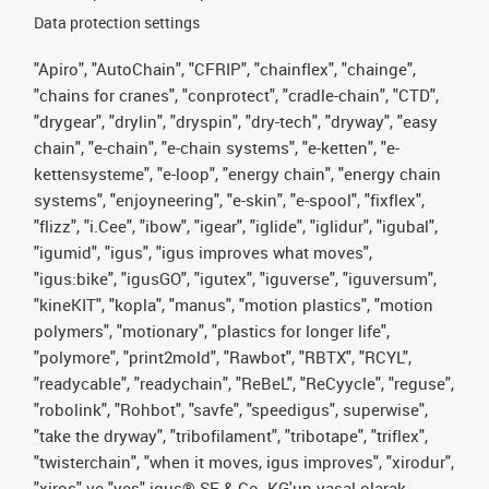
Data protection settings
"Apiro", "AutoChain", "CFRIP", "chainflex", "chainge",
"chains for cranes", "conprotect", "cradle-chain", "CTD",
"drygear", "drylin", "dryspin", "dry-tech", "dryway", "easy
chain", "e-chain", "e-chain systems", "e-ketten", "e-
kettensysteme", "e-loop", "energy chain", "energy chain
systems", "enjoyneering", "e-skin", "e-spool", "fixflex",
"flizz", "i.Cee", "ibow", "igear", "iglide", "iglidur", "igubal",
"igumid", "igus", "igus improves what moves",
"igus:bike", "igusGO", "igutex", "iguverse", "iguversum",
"kineKIT", "kopla", "manus", "motion plastics", "motion
polymers", "motionary", "plastics for longer life",
"polymore", "print2mold", "Rawbot", "RBTX", "RCYL",
"readycable", "readychain", "ReBeL", "ReCyycle", "reguse",
"robolink", "Rohbot", "savfe", "speedigus", superwise",
"take the dryway", "tribofilament", "tribotape", "triflex",
"twisterchain", "when it moves, igus improves", "xirodur",
"xiros" ve "yes" igus® SE & Co. KG'un yasal olarak