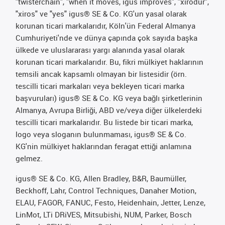
"twisterchain", "when it moves, igus improves", "xirodur",
"xiros" ve "yes" igus® SE & Co. KG'un yasal olarak
korunan ticari markalarıdır, Köln'ün Federal Almanya
Cumhuriyeti'nde ve dünya çapında çok sayıda başka
ülkede ve uluslararası yargı alanında yasal olarak
korunan ticari markalarıdır. Bu, fikri mülkiyet haklarının
temsili ancak kapsamlı olmayan bir listesidir (örn.
tescilli ticari markaları veya bekleyen ticari marka
başvuruları) igus® SE & Co. KG veya bağlı şirketlerinin
Almanya, Avrupa Birliği, ABD ve/veya diğer ülkelerdeki
tescilli ticari markalarıdır. Bu listede bir ticari marka,
logo veya sloganın bulunmaması, igus® SE & Co.
KG'nin mülkiyet haklarından feragat ettiği anlamına
gelmez.
igus® SE & Co. KG, Allen Bradley, B&R, Baumüller,
Beckhoff, Lahr, Control Techniques, Danaher Motion,
ELAU, FAGOR, FANUC, Festo, Heidenhain, Jetter, Lenze,
LinMot, LTi DRiVES, Mitsubishi, NUM, Parker, Bosch