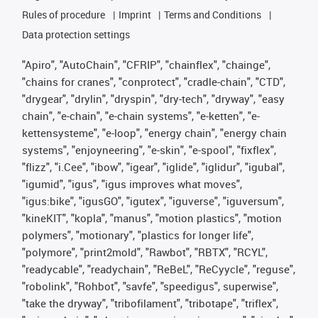
Rules of procedure
Imprint
Terms and Conditions
Data protection settings
"Apiro", "AutoChain", "CFRIP", "chainflex", "chainge",
"chains for cranes", "conprotect", "cradle-chain", "CTD",
"drygear", "drylin", "dryspin", "dry-tech", "dryway", "easy
chain", "e-chain", "e-chain systems", "e-ketten", "e-
kettensysteme", "e-loop", "energy chain", "energy chain
systems", "enjoyneering", "e-skin", "e-spool", "fixflex",
"flizz", "i.Cee", "ibow", "igear", "iglide", "iglidur", "igubal",
"igumid", "igus", "igus improves what moves",
"igus:bike", "igusGO", "igutex", "iguverse", "iguversum",
"kineKIT", "kopla", "manus", "motion plastics", "motion
polymers", "motionary", "plastics for longer life",
"polymore", "print2mold", "Rawbot", "RBTX", "RCYL",
"readycable", "readychain", "ReBeL", "ReCyycle", "reguse",
"robolink", "Rohbot", "savfe", "speedigus", superwise",
"take the dryway", "tribofilament", "tribotape", "triflex",