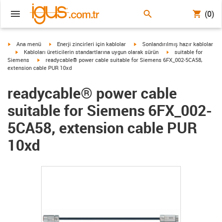
(0)
igus-icon-arrow-right
igus-icon-arrow-right
igus-icon-arrow-right
Ana menü
Enerji zincirleri için kablolar
Sonlandırılmış hazır kablolar
igus-icon-arrow-right
igus-icon-arrow-right
Kabloları üreticilerin standartlarına uygun olarak sürün
suitable for
igus-icon-arrow-right
Siemens
readycable® power cable suitable for Siemens 6FX_002-5CA58,
extension cable PUR 10xd
readycable® power cable
suitable for Siemens 6FX_002-
5CA58, extension cable PUR
10xd