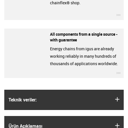
chainflex® shop.
igu
All components from a single source -
with guarantee
Energy chains from igus are already
working reliably in many hundreds of
thousands of applications worldwide.
igu
igus
Teknik veriler:
igus
Ürün Açıklaması