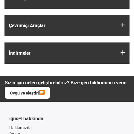
igus
Çevrimiçi Araçlar
igus
İndirmeler
Sizin için neleri geliştirebiliriz? Bize geri bildiriminizi verin.
Övgü ve eleştiri
igus® hakkında
Hakkımızda
Basın