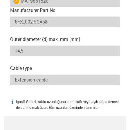
igus-icon-lieferzeit
MAT9861520
Manufacturer Part No
Outer diameter (d) max. mm [mm]
Cable type
igus® GmbH, kablo uzunluğunu konnektör veya açık kablo demeti
igus-icon-info
de dahil olmak üzere tüm uzunluk üzerinden tanımlar.