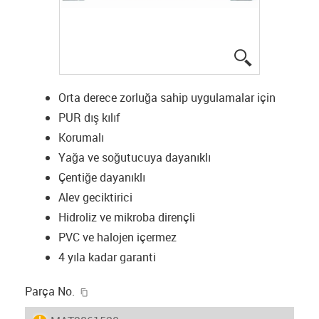
igus-icon-lup
Orta derece zorluğa sahip uygulamalar için
PUR dış kılıf
Korumalı
Yağa ve soğutucuya dayanıklı
Çentiğe dayanıklı
Alev geciktirici
Hidroliz ve mikroba dirençli
PVC ve halojen içermez
4 yıla kadar garanti
igus-icon-copy-clipboard
Parça No.