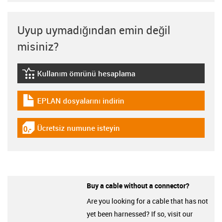
Uyup uymadığından emin değil
misiniz?
Kullanım ömrünü hesaplama
igus-icon-lebensdauerrechner
EPLAN dosyalarını indirin
igus-icon-download-plan
Ücretsiz numune isteyin
igus-icon-gratismuster
Buy a cable without a connector?
Are you looking for a cable that has not
yet been harnessed? If so, visit our