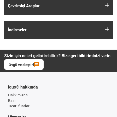
igus
Çevrimiçi Araçlar
igus
İndirmeler
Sizin için neleri geliştirebiliriz? Bize geri bildiriminizi verin.
Övgü ve eleştiri
igus® hakkında
Hakkımızda
Basın
Ticari fuarlar