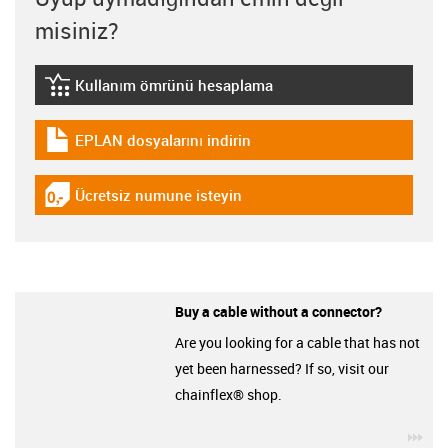
misiniz?
Kullanım ömrünü hesaplama
igus-icon-lebensdauerrechner
EPLAN dosyalarını indirin
igus-icon-download-plan
Ücretsiz numune isteyin
igus-icon-gratismuster
Buy a cable without a connector?
Are you looking for a cable that has not
yet been harnessed? If so, visit our
chainflex® shop.
igu