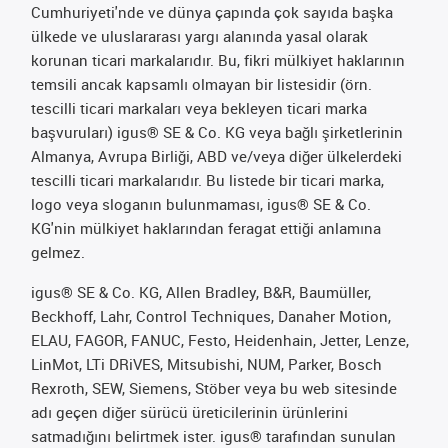
Cumhuriyeti'nde ve dünya çapında çok sayıda başka
ülkede ve uluslararası yargı alanında yasal olarak
korunan ticari markalarıdır. Bu, fikri mülkiyet haklarının
temsili ancak kapsamlı olmayan bir listesidir (örn.
tescilli ticari markaları veya bekleyen ticari marka
başvuruları) igus® SE & Co. KG veya bağlı şirketlerinin
Almanya, Avrupa Birliği, ABD ve/veya diğer ülkelerdeki
tescilli ticari markalarıdır. Bu listede bir ticari marka,
logo veya sloganın bulunmaması, igus® SE & Co.
KG'nin mülkiyet haklarından feragat ettiği anlamına
gelmez.
igus® SE & Co. KG, Allen Bradley, B&R, Baumüller,
Beckhoff, Lahr, Control Techniques, Danaher Motion,
ELAU, FAGOR, FANUC, Festo, Heidenhain, Jetter, Lenze,
LinMot, LTi DRiVES, Mitsubishi, NUM, Parker, Bosch
Rexroth, SEW, Siemens, Stöber veya bu web sitesinde
adı geçen diğer sürücü üreticilerinin ürünlerini
satmadığını belirtmek ister. igus® tarafından sunulan