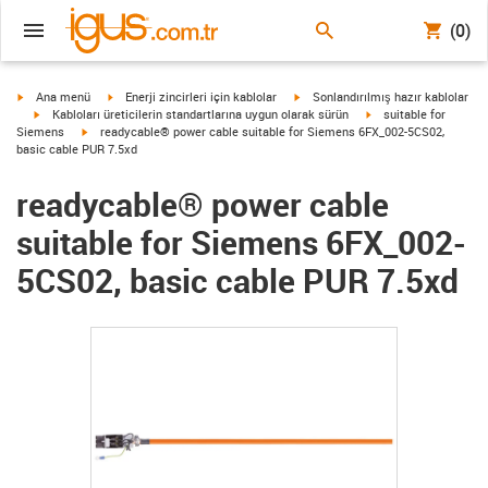
(0)
igus-icon-arrow-right
igus-icon-arrow-right
igus-icon-arrow-right
Ana menü
Enerji zincirleri için kablolar
Sonlandırılmış hazır kablolar
igus-icon-arrow-right
igus-icon-arrow-right
Kabloları üreticilerin standartlarına uygun olarak sürün
suitable for
igus-icon-arrow-right
Siemens
readycable® power cable suitable for Siemens 6FX_002-5CS02,
basic cable PUR 7.5xd
readycable® power cable
suitable for Siemens 6FX_002-
5CS02, basic cable PUR 7.5xd