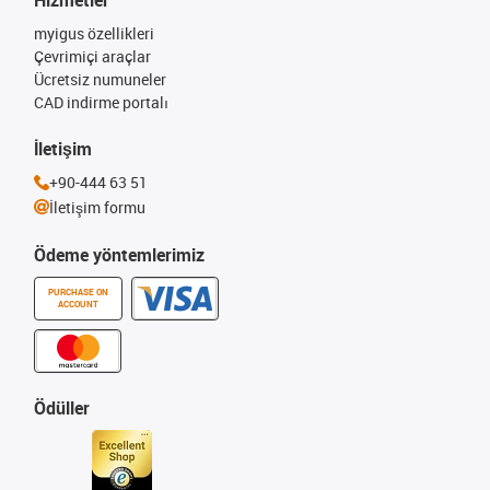
Hizmetler
myigus özellikleri
Çevrimiçi araçlar
Ücretsiz numuneler
CAD indirme portalı
İletişim
+90-444 63 51
İletişim formu
Ödeme yöntemlerimiz
PURCHASE ON
ACCOUNT
Ödüller