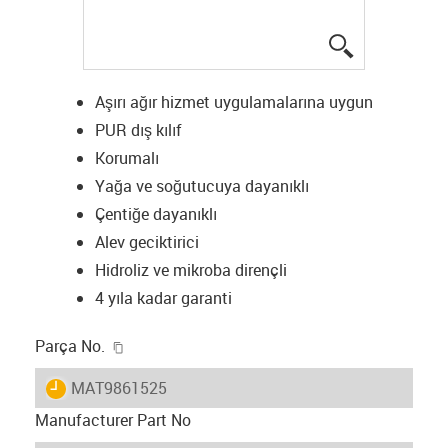
igus-icon-lup
Aşırı ağır hizmet uygulamalarına uygun
PUR dış kılıf
Korumalı
Yağa ve soğutucuya dayanıklı
Çentiğe dayanıklı
Alev geciktirici
Hidroliz ve mikroba dirençli
4 yıla kadar garanti
igus-icon-copy-clipboard
Parça No.
igus-icon-lieferzeit
MAT9861525
Manufacturer Part No