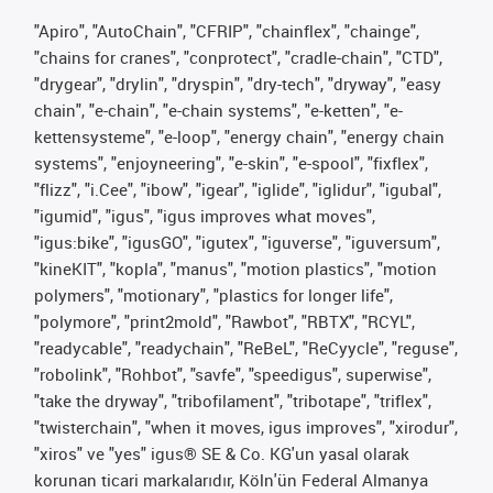
"Apiro", "AutoChain", "CFRIP", "chainflex", "chainge",
"chains for cranes", "conprotect", "cradle-chain", "CTD",
"drygear", "drylin", "dryspin", "dry-tech", "dryway", "easy
chain", "e-chain", "e-chain systems", "e-ketten", "e-
kettensysteme", "e-loop", "energy chain", "energy chain
systems", "enjoyneering", "e-skin", "e-spool", "fixflex",
"flizz", "i.Cee", "ibow", "igear", "iglide", "iglidur", "igubal",
"igumid", "igus", "igus improves what moves",
"igus:bike", "igusGO", "igutex", "iguverse", "iguversum",
"kineKIT", "kopla", "manus", "motion plastics", "motion
polymers", "motionary", "plastics for longer life",
"polymore", "print2mold", "Rawbot", "RBTX", "RCYL",
"readycable", "readychain", "ReBeL", "ReCyycle", "reguse",
"robolink", "Rohbot", "savfe", "speedigus", superwise",
"take the dryway", "tribofilament", "tribotape", "triflex",
"twisterchain", "when it moves, igus improves", "xirodur",
"xiros" ve "yes" igus® SE & Co. KG'un yasal olarak
korunan ticari markalarıdır, Köln'ün Federal Almanya