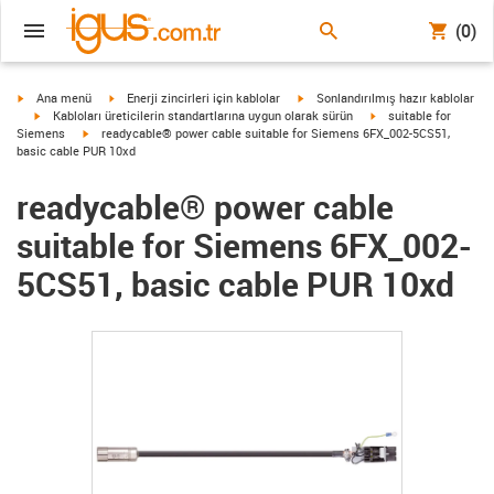
(0)
igus-icon-arrow-right
igus-icon-arrow-right
igus-icon-arrow-right
Ana menü
Enerji zincirleri için kablolar
Sonlandırılmış hazır kablolar
igus-icon-arrow-right
igus-icon-arrow-right
Kabloları üreticilerin standartlarına uygun olarak sürün
suitable for
igus-icon-arrow-right
Siemens
readycable® power cable suitable for Siemens 6FX_002-5CS51,
basic cable PUR 10xd
readycable® power cable
suitable for Siemens 6FX_002-
5CS51, basic cable PUR 10xd