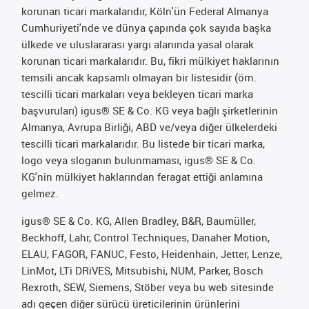
korunan ticari markalarıdır, Köln'ün Federal Almanya
Cumhuriyeti'nde ve dünya çapında çok sayıda başka
ülkede ve uluslararası yargı alanında yasal olarak
korunan ticari markalarıdır. Bu, fikri mülkiyet haklarının
temsili ancak kapsamlı olmayan bir listesidir (örn.
tescilli ticari markaları veya bekleyen ticari marka
başvuruları) igus® SE & Co. KG veya bağlı şirketlerinin
Almanya, Avrupa Birliği, ABD ve/veya diğer ülkelerdeki
tescilli ticari markalarıdır. Bu listede bir ticari marka,
logo veya sloganın bulunmaması, igus® SE & Co.
KG'nin mülkiyet haklarından feragat ettiği anlamına
gelmez.
igus® SE & Co. KG, Allen Bradley, B&R, Baumüller,
Beckhoff, Lahr, Control Techniques, Danaher Motion,
ELAU, FAGOR, FANUC, Festo, Heidenhain, Jetter, Lenze,
LinMot, LTi DRiVES, Mitsubishi, NUM, Parker, Bosch
Rexroth, SEW, Siemens, Stöber veya bu web sitesinde
adı geçen diğer sürücü üreticilerinin ürünlerini