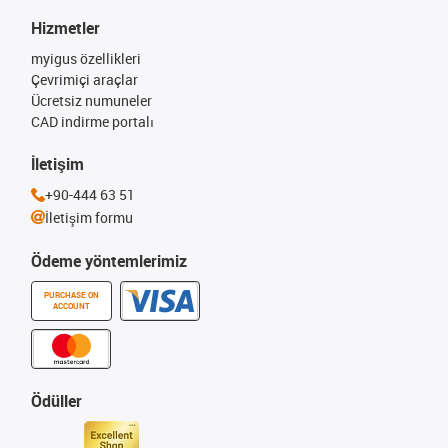
Hizmetler
myigus özellikleri
Çevrimiçi araçlar
Ücretsiz numuneler
CAD indirme portalı
İletişim
+90-444 63 51
İletişim formu
Ödeme yöntemlerimiz
PURCHASE ON
ACCOUNT
Ödüller