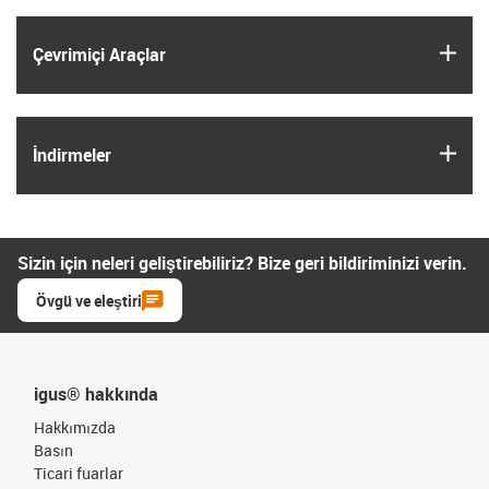
igus
Çevrimiçi Araçlar
igus
İndirmeler
Sizin için neleri geliştirebiliriz? Bize geri bildiriminizi verin.
Övgü ve eleştiri
igus® hakkında
Hakkımızda
Basın
Ticari fuarlar