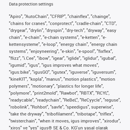
Data protection settings
"Apiro", "AutoChain", "CFRIP", "chainflex", "chainge",
"chains for cranes", "conprotect", "cradle-chain", "CTD",
"drygear", "drylin", "dryspin", "dry-tech", "dryway", "easy
chain", "e-chain", "e-chain systems", "e-ketten", "e-
kettensysteme", "e-loop", "energy chain", "energy chain
systems", "enjoyneering", "e-skin", "e-spool", "fixflex",
"flizz", "i.Cee", "ibow", "igear", "iglide", "iglidur", "igubal",
"igumid", "igus", "igus improves what moves",
"igus:bike", "igusGO", "igutex", "iguverse", "iguversum",
"kineKIT", "kopla", "manus", "motion plastics", "motion
polymers", "motionary", "plastics for longer life",
"polymore", "print2mold", "Rawbot", "RBTX", "RCYL",
"readycable", "readychain", "ReBeL", "ReCyycle", "reguse",
"robolink", "Rohbot", "savfe", "speedigus", superwise",
"take the dryway", "tribofilament", "tribotape", "triflex",
"twisterchain", "when it moves, igus improves", "xirodur",
"xiros" ve "yes" igus® SE & Co. KG'un yasal olarak