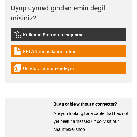
Uyup uymadığından emin değil
misiniz?
Kullanım ömrünü hesaplama
igus-icon-lebensdauerrechner
EPLAN dosyalarını indirin
igus-icon-download-plan
Ücretsiz numune isteyin
igus-icon-gratismuster
Buy a cable without a connector?
Are you looking for a cable that has not
yet been harnessed? If so, visit our
chainflex® shop.