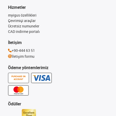
Hizmetler
myigus özellikleri
Çevrimiçi araçlar
Ücretsiz numuneler
CAD indirme portalı
İletişim
+90-444 63 51
İletişim formu
Ödeme yöntemlerimiz
PURCHASE ON
ACCOUNT
Ödüller