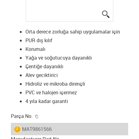
igus-icon-lup
Orta derece zorluğa sahip uygulamalar için
PUR dış kılıf
Korumalı
Yağa ve soğutucuya dayanıklı
Çentiğe dayanıklı
Alev geciktirici
Hidroliz ve mikroba dirençli
PVC ve halojen içermez
4 yıla kadar garanti
igus-icon-copy-clipboard
Parça No.
igus-icon-lieferzeit
MAT9861566
Manufacturer Part No