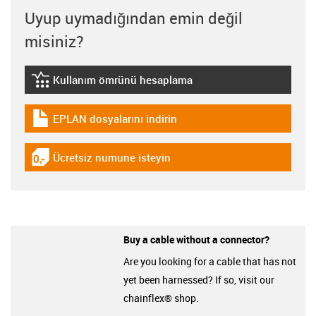
Uyup uymadığından emin değil
misiniz?
Kullanım ömrünü hesaplama
igus-icon-lebensdauerrechner
EPLAN dosyalarını indirin
igus-icon-download-plan
Ücretsiz numune isteyin
igus-icon-gratismuster
Buy a cable without a connector?
Are you looking for a cable that has not
yet been harnessed? If so, visit our
chainflex® shop.