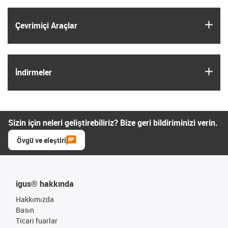
igus
Çevrimiçi Araçlar
igus
İndirmeler
Sizin için neleri geliştirebiliriz? Bize geri bildiriminizi verin.
Övgü ve eleştiri
igus® hakkında
Hakkımızda
Basın
Ticari fuarlar