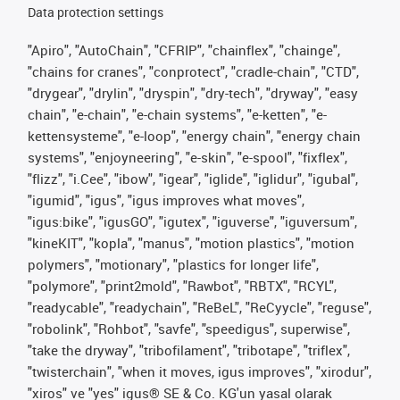
Data protection settings
"Apiro", "AutoChain", "CFRIP", "chainflex", "chainge",
"chains for cranes", "conprotect", "cradle-chain", "CTD",
"drygear", "drylin", "dryspin", "dry-tech", "dryway", "easy
chain", "e-chain", "e-chain systems", "e-ketten", "e-
kettensysteme", "e-loop", "energy chain", "energy chain
systems", "enjoyneering", "e-skin", "e-spool", "fixflex",
"flizz", "i.Cee", "ibow", "igear", "iglide", "iglidur", "igubal",
"igumid", "igus", "igus improves what moves",
"igus:bike", "igusGO", "igutex", "iguverse", "iguversum",
"kineKIT", "kopla", "manus", "motion plastics", "motion
polymers", "motionary", "plastics for longer life",
"polymore", "print2mold", "Rawbot", "RBTX", "RCYL",
"readycable", "readychain", "ReBeL", "ReCyycle", "reguse",
"robolink", "Rohbot", "savfe", "speedigus", superwise",
"take the dryway", "tribofilament", "tribotape", "triflex",
"twisterchain", "when it moves, igus improves", "xirodur",
"xiros" ve "yes" igus® SE & Co. KG'un yasal olarak