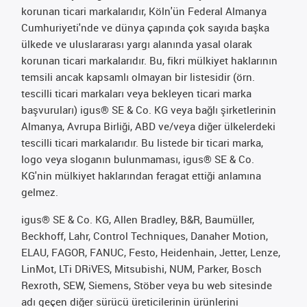
korunan ticari markalarıdır, Köln'ün Federal Almanya
Cumhuriyeti'nde ve dünya çapında çok sayıda başka
ülkede ve uluslararası yargı alanında yasal olarak
korunan ticari markalarıdır. Bu, fikri mülkiyet haklarının
temsili ancak kapsamlı olmayan bir listesidir (örn.
tescilli ticari markaları veya bekleyen ticari marka
başvuruları) igus® SE & Co. KG veya bağlı şirketlerinin
Almanya, Avrupa Birliği, ABD ve/veya diğer ülkelerdeki
tescilli ticari markalarıdır. Bu listede bir ticari marka,
logo veya sloganın bulunmaması, igus® SE & Co.
KG'nin mülkiyet haklarından feragat ettiği anlamına
gelmez.
igus® SE & Co. KG, Allen Bradley, B&R, Baumüller,
Beckhoff, Lahr, Control Techniques, Danaher Motion,
ELAU, FAGOR, FANUC, Festo, Heidenhain, Jetter, Lenze,
LinMot, LTi DRiVES, Mitsubishi, NUM, Parker, Bosch
Rexroth, SEW, Siemens, Stöber veya bu web sitesinde
adı geçen diğer sürücü üreticilerinin ürünlerini