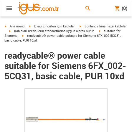
(0)
igus-icon-arrow-right
igus-icon-arrow-right
igus-icon-arrow-right
Ana menü
Enerji zincirleri için kablolar
Sonlandırılmış hazır kablolar
igus-icon-arrow-right
igus-icon-arrow-right
Kabloları üreticilerin standartlarına uygun olarak sürün
suitable for
igus-icon-arrow-right
Siemens
readycable® power cable suitable for Siemens 6FX_002-5CQ31,
basic cable, PUR 10xd
readycable® power cable
suitable for Siemens 6FX_002-
5CQ31, basic cable, PUR 10xd