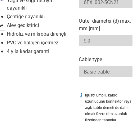
Yağa ve soğutucuya
dayanıklı
Çentiğe dayanıklı
Outer diameter (d) max.
igus-icon-lupe
Alev geciktirici
mm [mm]
Hidroliz ve mikroba dirençli
PVC ve halojen içermez
4 yıla kadar garanti
Cable type
igus® GmbH, kablo
igus-icon-info
uzunluğunu konnektör veya
açık kablo demeti de dahil
olmak üzere tüm uzunluk
üzerinden tanımlar.