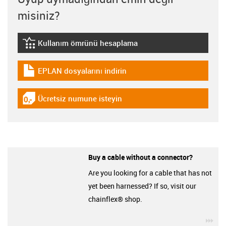
misiniz?
Kullanım ömrünü hesaplama
igus-icon-lebensdauerrechner
EPLAN dosyalarını indirin
igus-icon-download-plan
Ücretsiz numune isteyin
igus-icon-gratismuster
Buy a cable without a connector?
Are you looking for a cable that has not
yet been harnessed? If so, visit our
chainflex® shop.
igu