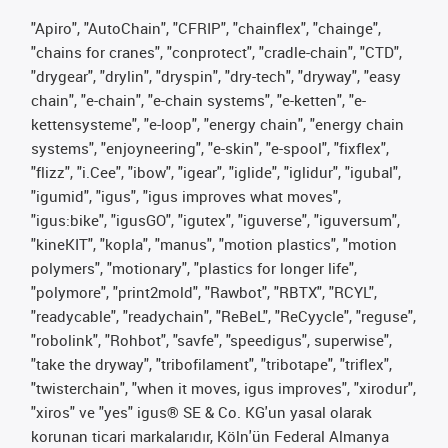
"Apiro", "AutoChain", "CFRIP", "chainflex", "chainge",
"chains for cranes", "conprotect", "cradle-chain", "CTD",
"drygear", "drylin", "dryspin", "dry-tech", "dryway", "easy
chain", "e-chain", "e-chain systems", "e-ketten", "e-
kettensysteme", "e-loop", "energy chain", "energy chain
systems", "enjoyneering", "e-skin", "e-spool", "fixflex",
"flizz", "i.Cee", "ibow", "igear", "iglide", "iglidur", "igubal",
"igumid", "igus", "igus improves what moves",
"igus:bike", "igusGO", "igutex", "iguverse", "iguversum",
"kineKIT", "kopla", "manus", "motion plastics", "motion
polymers", "motionary", "plastics for longer life",
"polymore", "print2mold", "Rawbot", "RBTX", "RCYL",
"readycable", "readychain", "ReBeL", "ReCyycle", "reguse",
"robolink", "Rohbot", "savfe", "speedigus", superwise",
"take the dryway", "tribofilament", "tribotape", "triflex",
"twisterchain", "when it moves, igus improves", "xirodur",
"xiros" ve "yes" igus® SE & Co. KG'un yasal olarak
korunan ticari markalarıdır, Köln'ün Federal Almanya