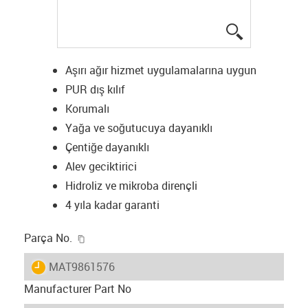
igus-icon-lup
Aşırı ağır hizmet uygulamalarına uygun
PUR dış kılıf
Korumalı
Yağa ve soğutucuya dayanıklı
Çentiğe dayanıklı
Alev geciktirici
Hidroliz ve mikroba dirençli
4 yıla kadar garanti
igus-icon-copy-clipboard
Parça No.
igus-icon-lieferzeit
MAT9861576
Manufacturer Part No