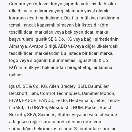
Cumhuriyeti'nde ve dünya çapında çok sayıda başka
ülkede ve uluslararası yargı alanında yasal olarak
korunan ticari markalarıdır. Bu, fikri mülkiyet haklarının
temsili ancak kapsamlı olmayan bir listesidir (örn.
tescilli ticari markaları veya bekleyen ticari marka
başvuruları) igus® SE & Co. KG veya bağlı şirketlerinin
Almanya, Avrupa Birliği, ABD ve/veya diğer ülkelerdeki
tescilli ticari markalarıdır. Bu listede bir ticari marka,
logo veya sloganın bulunmaması, igus® SE & Co.
KG'nin mülkiyet haklarından feragat ettiği anlamına
gelmez.
igus® SE & Co. KG, Allen Bradley, B&R, Baumüller,
Beckhoff, Lahr, Control Techniques, Danaher Motion,
ELAU, FAGOR, FANUC, Festo, Heidenhain, Jetter, Lenze,
LinMot, LTi DRiVES, Mitsubishi, NUM, Parker, Bosch
Rexroth, SEW, Siemens, Stöber veya bu web sitesinde
adı geçen diğer sürücü üreticilerinin ürünlerini
satmadığını belirtmek ister. igus® tarafından sunulan