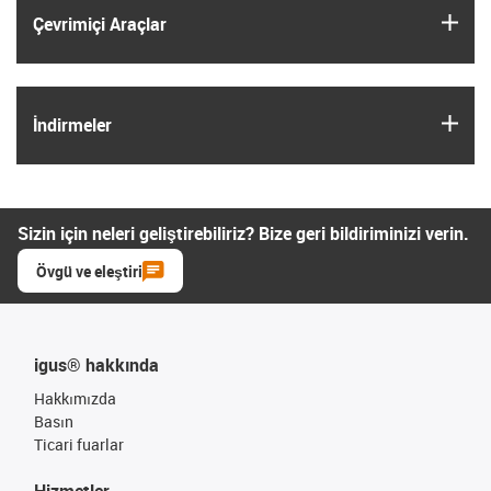
igus
Çevrimiçi Araçlar
igus
İndirmeler
Sizin için neleri geliştirebiliriz? Bize geri bildiriminizi verin.
Övgü ve eleştiri
igus® hakkında
Hakkımızda
Basın
Ticari fuarlar