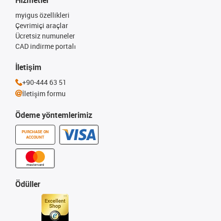
Hizmetler
myigus özellikleri
Çevrimiçi araçlar
Ücretsiz numuneler
CAD indirme portalı
İletişim
+90-444 63 51
İletişim formu
Ödeme yöntemlerimiz
PURCHASE ON
ACCOUNT
Ödüller