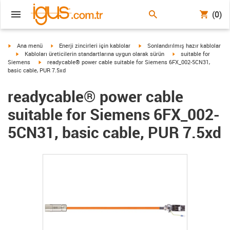
(0)
igus-icon-arrow-right
igus-icon-arrow-right
igus-icon-arrow-right
Ana menü
Enerji zincirleri için kablolar
Sonlandırılmış hazır kablolar
igus-icon-arrow-right
igus-icon-arrow-right
Kabloları üreticilerin standartlarına uygun olarak sürün
suitable for
igus-icon-arrow-right
Siemens
readycable® power cable suitable for Siemens 6FX_002-5CN31,
basic cable, PUR 7.5xd
readycable® power cable
suitable for Siemens 6FX_002-
5CN31, basic cable, PUR 7.5xd