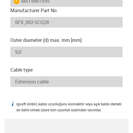
igus-icon-lieferzeit
MAT9861595
Manufacturer Part No
Outer diameter (d) max. mm [mm]
Cable type
igus® GmbH, kablo uzunluğunu konnektör veya açık kablo demeti
igus-icon-info
de dahil olmak üzere tüm uzunluk üzerinden tanımlar.