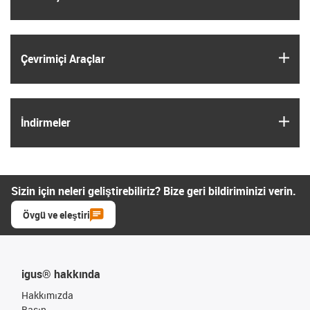
igus
Çevrimiçi Araçlar
igus
İndirmeler
Sizin için neleri geliştirebiliriz? Bize geri bildiriminizi verin.
Övgü ve eleştiri
igus® hakkında
Hakkımızda
Basın