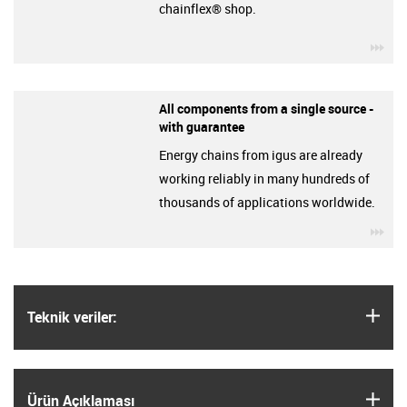
chainflex® shop.
igu
All components from a single source -
with guarantee
Energy chains from igus are already
working reliably in many hundreds of
thousands of applications worldwide.
igu
igus
Teknik veriler:
igus
Ürün Açıklaması