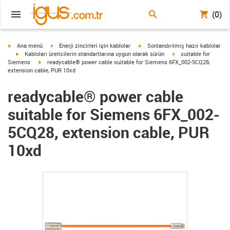
(0)
igus-icon-arrow-right
igus-icon-arrow-right
igus-icon-arrow-right
Ana menü
Enerji zincirleri için kablolar
Sonlandırılmış hazır kablolar
igus-icon-arrow-right
igus-icon-arrow-right
Kabloları üreticilerin standartlarına uygun olarak sürün
suitable for
igus-icon-arrow-right
Siemens
readycable® power cable suitable for Siemens 6FX_002-5CQ28,
extension cable, PUR 10xd
readycable® power cable
suitable for Siemens 6FX_002-
5CQ28, extension cable, PUR
10xd