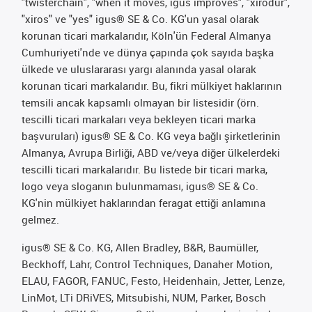
"twisterchain", "when it moves, igus improves", "xirodur",
"xiros" ve "yes" igus® SE & Co. KG'un yasal olarak
korunan ticari markalarıdır, Köln'ün Federal Almanya
Cumhuriyeti'nde ve dünya çapında çok sayıda başka
ülkede ve uluslararası yargı alanında yasal olarak
korunan ticari markalarıdır. Bu, fikri mülkiyet haklarının
temsili ancak kapsamlı olmayan bir listesidir (örn.
tescilli ticari markaları veya bekleyen ticari marka
başvuruları) igus® SE & Co. KG veya bağlı şirketlerinin
Almanya, Avrupa Birliği, ABD ve/veya diğer ülkelerdeki
tescilli ticari markalarıdır. Bu listede bir ticari marka,
logo veya sloganın bulunmaması, igus® SE & Co.
KG'nin mülkiyet haklarından feragat ettiği anlamına
gelmez.
igus® SE & Co. KG, Allen Bradley, B&R, Baumüller,
Beckhoff, Lahr, Control Techniques, Danaher Motion,
ELAU, FAGOR, FANUC, Festo, Heidenhain, Jetter, Lenze,
LinMot, LTi DRiVES, Mitsubishi, NUM, Parker, Bosch