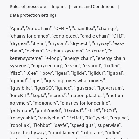
Rules of procedure
Imprint
Terms and Conditions
Data protection settings
"Apiro", "AutoChain", "CFRIP", "chainflex", "chainge",
"chains for cranes", "conprotect", "cradle-chain", "CTD",
"drygear", "drylin", "dryspin", "dry-tech", "dryway", "easy
chain", "e-chain", "e-chain systems", "e-ketten", "e-
kettensysteme", "e-loop", "energy chain", "energy chain
systems", "enjoyneering", "e-skin", "e-spool", "fixflex",
"flizz", "i.Cee", "ibow", "igear", "iglide", "iglidur", "igubal",
"igumid", "igus", "igus improves what moves",
"igus:bike", "igusGO", "igutex", "iguverse", "iguversum",
"kineKIT", "kopla", "manus", "motion plastics", "motion
polymers", "motionary", "plastics for longer life",
"polymore", "print2mold", "Rawbot", "RBTX", "RCYL",
"readycable", "readychain", "ReBeL", "ReCyycle", "reguse",
"robolink", "Rohbot", "savfe", "speedigus", superwise",
"take the dryway", "tribofilament", "tribotape", "triflex",