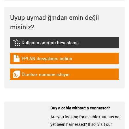
Uyup uymadığından emin değil
misiniz?
Kullanım ömrünü hesaplama
igus-icon-lebensdauerrechner
EPLAN dosyalarını indirin
igus-icon-download-plan
Ücretsiz numune isteyin
igus-icon-gratismuster
Buy a cable without a connector?
Are you looking for a cable that has not
yet been harnessed? If so, visit our