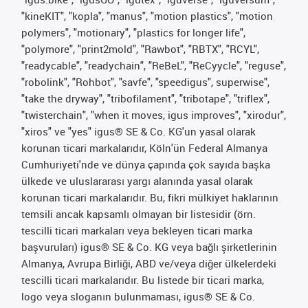
"kineKIT", "kopla", "manus", "motion plastics", "motion
polymers", "motionary", "plastics for longer life",
"polymore", "print2mold", "Rawbot", "RBTX", "RCYL",
"readycable", "readychain", "ReBeL", "ReCyycle", "reguse",
"robolink", "Rohbot", "savfe", "speedigus", superwise",
"take the dryway", "tribofilament", "tribotape", "triflex",
"twisterchain", "when it moves, igus improves", "xirodur",
"xiros" ve "yes" igus® SE & Co. KG'un yasal olarak
korunan ticari markalarıdır, Köln'ün Federal Almanya
Cumhuriyeti'nde ve dünya çapında çok sayıda başka
ülkede ve uluslararası yargı alanında yasal olarak
korunan ticari markalarıdır. Bu, fikri mülkiyet haklarının
temsili ancak kapsamlı olmayan bir listesidir (örn.
tescilli ticari markaları veya bekleyen ticari marka
başvuruları) igus® SE & Co. KG veya bağlı şirketlerinin
Almanya, Avrupa Birliği, ABD ve/veya diğer ülkelerdeki
tescilli ticari markalarıdır. Bu listede bir ticari marka,
logo veya sloganın bulunmaması, igus® SE & Co.