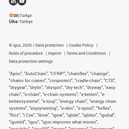
Dil:
Türkçe
Ülke:
Türkiye
©
igus, 2026
Data protection
Cookie Policy
Rules of procedure
Imprint
Terms and Conditions
Data protection settings
"Apiro", "AutoChain", "CFRIP", "chainflex", "chainge",
"chains for cranes", "conprotect", "cradle-chain", "CTD",
"drygear", "drylin", "dryspin", "dry-tech", "dryway", "easy
chain", "e-chain", "e-chain systems", "e-ketten", "e-
kettensysteme", "e-loop", "energy chain", "energy chain
systems", "enjoyneering", "e-skin", "e-spool", "fixflex",
"flizz", "i.Cee", "ibow", "igear", "iglide", "iglidur", "igubal",
"igumid", "igus", "igus improves what moves",
"igus:bike", "igusGO", "igutex", "iguverse", "iguversum",