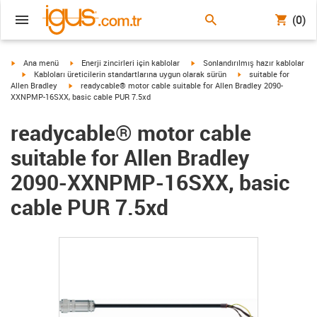
(0)
igus-icon-arrow-right
igus-icon-arrow-right
igus-icon-arrow-right
Ana menü
Enerji zincirleri için kablolar
Sonlandırılmış hazır kablolar
igus-icon-arrow-right
igus-icon-arrow-right
Kabloları üreticilerin standartlarına uygun olarak sürün
suitable for
igus-icon-arrow-right
Allen Bradley
readycable® motor cable suitable for Allen Bradley 2090-
XXNPMP-16SXX, basic cable PUR 7.5xd
readycable® motor cable
suitable for Allen Bradley
2090-XXNPMP-16SXX, basic
cable PUR 7.5xd