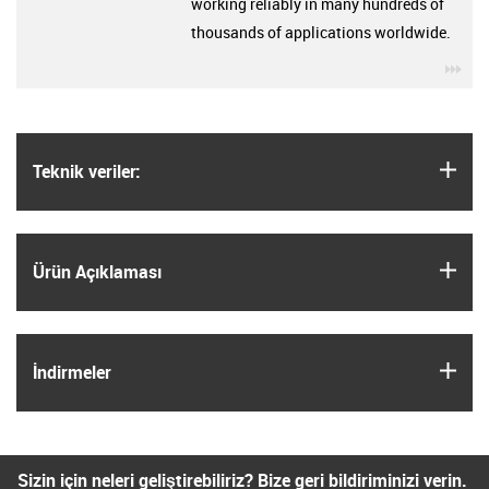
working reliably in many hundreds of
thousands of applications worldwide.
igu
igus
Teknik veriler:
igus
Ürün Açıklaması
igus
İndirmeler
Sizin için neleri geliştirebiliriz? Bize geri bildiriminizi verin.