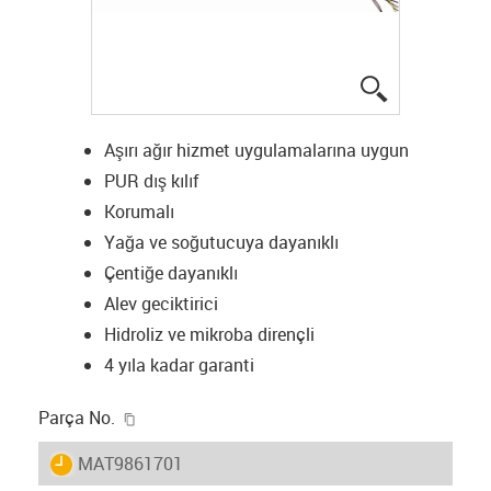
igus-icon-lup
Aşırı ağır hizmet uygulamalarına uygun
PUR dış kılıf
Korumalı
Yağa ve soğutucuya dayanıklı
Çentiğe dayanıklı
Alev geciktirici
Hidroliz ve mikroba dirençli
4 yıla kadar garanti
igus-icon-copy-clipboard
Parça No.
igus-icon-lieferzeit
MAT9861701