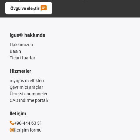
Övgü ve eleştiri
igus® hakkında
Hakkımızda
Basın
Ticari fuarlar
Hizmetler
myigus özellikleri
Çevrimiçi araçlar
Ücretsiz numuneler
CAD indirme portalı
İletişim
+90-444 63 51
İletişim formu