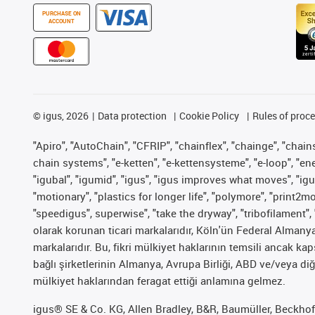
PURCHASE ON
ACCOUNT
©
igus, 2026
Data protection
Cookie Policy
Rules of proc
"Apiro", "AutoChain", "CFRIP", "chainflex", "chainge", "chains 
chain systems", "e-ketten", "e-kettensysteme", "e-loop", "energy
"igubal", "igumid", "igus", "igus improves what moves", "igu
"motionary", "plastics for longer life", "polymore", "print2m
"speedigus", superwise", "take the dryway", "tribofilament", 
olarak korunan ticari markalarıdır, Köln'ün Federal Alman
markalarıdır. Bu, fikri mülkiyet haklarının temsili ancak ka
bağlı şirketlerinin Almanya, Avrupa Birliği, ABD ve/veya diğ
mülkiyet haklarından feragat ettiği anlamına gelmez.
igus® SE & Co. KG, Allen Bradley, B&R, Baumüller, Beckhof