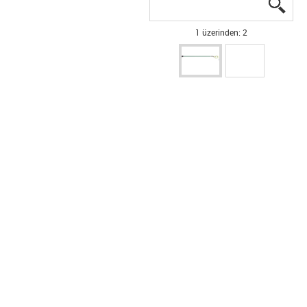
igus
igus
1 üzerinden: 2