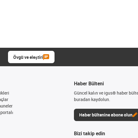
Övgü ve eleştiri
Haber Bülteni
kleri
Güncel kalın ve igus® haber bült
açlar
buradan kaydolun.
muneler
portalı
Haber bültenine abone olun
Bizi takip edin