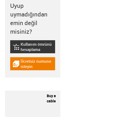
Uyup
uymadığından
emin değil
misiniz?
Kullanım ömrünü
igus-icon-lebensdauerrechner
hesaplama
Ücretsiz numune
igus-icon-gratismuster
isteyin
Buy a
cable