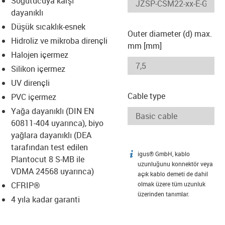
Soğutucuya karşı
-icon-lupe
-icon-lupe
dayanıklı
Düşük sıcaklık-esnek
Outer diameter (d) max.
Hidroliz ve mikroba dirençli
mm [mm]
Halojen içermez
Silikon içermez
UV dirençli
Cable type
PVC içermez
Yağa dayanıklı (DIN EN
60811-404 uyarınca), biyo
yağlara dayanıklı (DEA
tarafından test edilen
igus® GmbH, kablo
igus-icon-info
Plantocut 8 S-MB ile
uzunluğunu konnektör veya
VDMA 24568 uyarınca)
açık kablo demeti de dahil
CFRIP®
olmak üzere tüm uzunluk
üzerinden tanımlar.
4 yıla kadar garanti