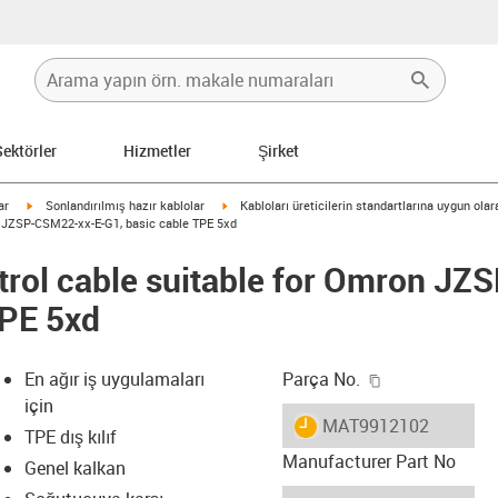
Sektörler
Hizmetler
Şirket
igus-icon-arrow-right
igus-icon-arrow-right
ar
Sonlandırılmış hazır kablolar
Kabloları üreticilerin standartlarına uygun ola
n JZSP-CSM22-xx-E-G1, basic cable TPE 5xd
trol cable suitable for Omron J
TPE 5xd
igus-icon-copy
En ağır iş uygulamaları
Parça No.
için
igus-icon-lieferzeit
MAT9912102
TPE dış kılıf
Manufacturer Part No
Genel kalkan