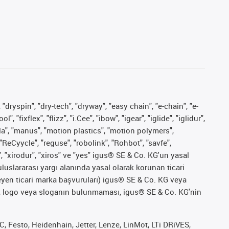
 "dryspin", "dry-tech", "dryway", "easy chain", "e-chain", "e-
fixflex", "flizz", "i.Cee", "ibow", "igear", "iglide", "iglidur",
pla", "manus", "motion plastics", "motion polymers",
"ReCyycle", "reguse", "robolink", "Rohbot", "savfe",
", "xirodur", "xiros" ve "yes" igus® SE & Co. KG'un yasal
uslararası yargı alanında yasal olarak korunan ticari
ekleyen ticari marka başvuruları) igus® SE & Co. KG veya
marka, logo veya sloganın bulunmaması, igus® SE & Co. KG'nin
 Festo, Heidenhain, Jetter, Lenze, LinMot, LTi DRiVES,