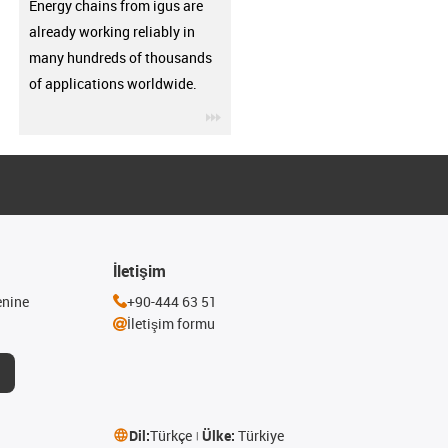
Energy chains from igus are
already working reliably in
many hundreds of thousands
of applications worldwide.
igus-icon-3arrow
İletişim
enine
+90-444 63 51
İletişim formu
Dil:
Türkçe
Ülke:
Türkiye