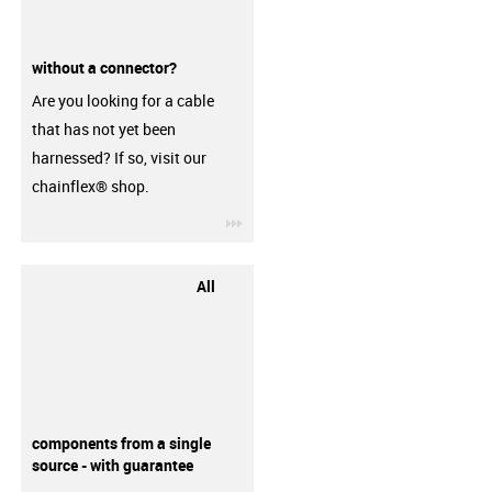
without a connector?
Are you looking for a cable
that has not yet been
harnessed? If so, visit our
chainflex® shop.
igus-icon-3arrow
All
components from a single
source - with guarantee