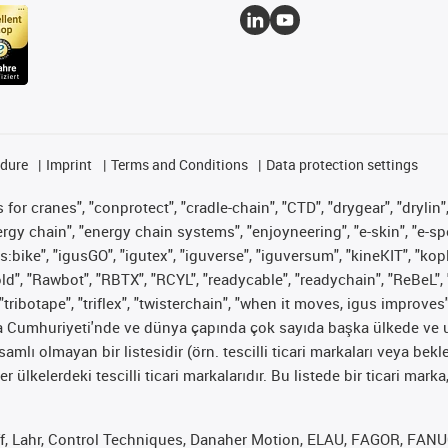
edure
Imprint
Terms and Conditions
Data protection settings
for cranes", "conprotect", "cradle-chain", "CTD", "drygear", "drylin",
 chain", "energy chain systems", "enjoyneering", "e-skin", "e-spool", "
s:bike", "igusGO", "igutex", "iguverse", "iguversum", "kineKIT", "ko
old", "Rawbot", "RBTX", "RCYL", "readycable", "readychain", "ReBeL", 
"tribotape", "triflex", "twisterchain", "when it moves, igus improves
ya Cumhuriyeti'nde ve dünya çapında çok sayıda başka ülkede ve ul
psamlı olmayan bir listesidir (örn. tescilli ticari markaları veya b
er ülkelerdeki tescilli ticari markalarıdır. Bu listede bir ticari 
f, Lahr, Control Techniques, Danaher Motion, ELAU, FAGOR, FANUC,