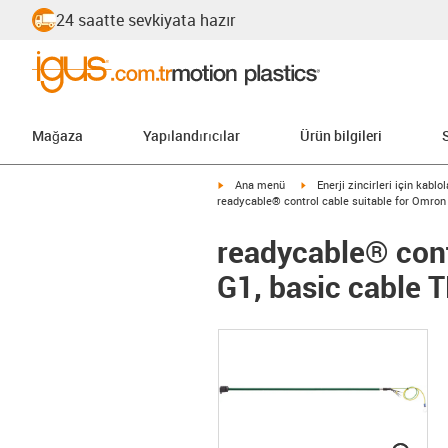
24 saatte sevkiyata hazır
Mağaza
Yapılandırıcılar
Ürün bilgileri
igus-icon-arrow-right
igus-icon-arrow-right
Ana menü
Enerji zincirleri için kablol
readycable® control cable suitable for Omro
readycable® con
G1, basic cable 