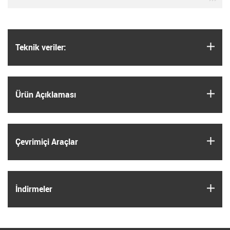
igus
Teknik veriler:
igus
Ürün Açıklaması
igus
Çevrimiçi Araçlar
igus
İndirmeler