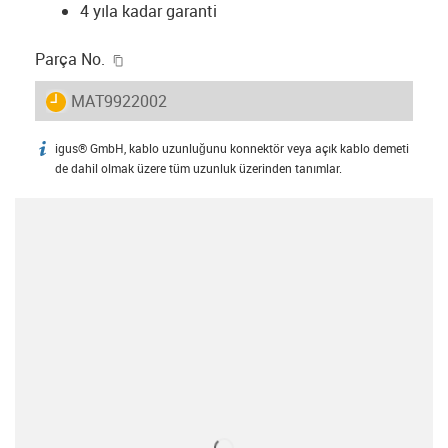
4 yıla kadar garanti
igus-icon-copy-clipboard
Parça No.
igus-icon-lieferzeit
MAT9922002
igus® GmbH, kablo uzunluğunu konnektör veya açık kablo demeti
igus-icon-info
de dahil olmak üzere tüm uzunluk üzerinden tanımlar.