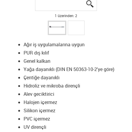
igus-icon-lupe
igus-icon-lupe
1 üzerinden: 2
Ağır iş uygulamalarına uygun
PUR dış kılıf
Genel kalkan
Yağa dayanıklı (DIN EN 50363-10-2'ye göre)
Çentiğe dayanıklı
Hidroliz ve mikroba dirençli
Alev geciktirici
Halojen içermez
Silikon içermez
PVC içermez
UV dirençli