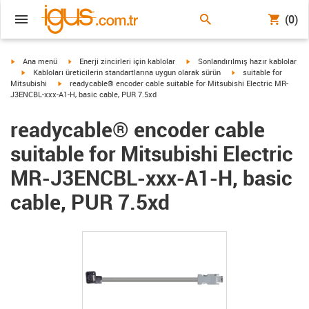
(0)
igus-icon-arrow-right
igus-icon-arrow-right
igus-icon-arrow-right
Ana menü
Enerji zincirleri için kablolar
Sonlandırılmış hazır kablolar
igus-icon-arrow-right
igus-icon-arrow-right
Kabloları üreticilerin standartlarına uygun olarak sürün
suitable for
igus-icon-arrow-right
Mitsubishi
readycable® encoder cable suitable for Mitsubishi Electric MR-
J3ENCBL-xxx-A1-H, basic cable, PUR 7.5xd
readycable® encoder cable
suitable for Mitsubishi Electric
MR-J3ENCBL-xxx-A1-H, basic
cable, PUR 7.5xd