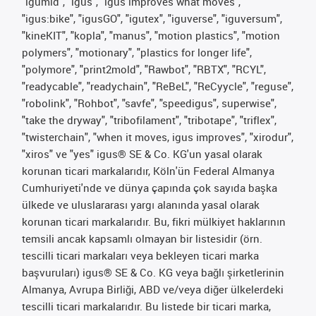
"igumid", "igus", "igus improves what moves",
"igus:bike", "igusGO", "igutex", "iguverse", "iguversum",
"kineKIT", "kopla", "manus", "motion plastics", "motion
polymers", "motionary", "plastics for longer life",
"polymore", "print2mold", "Rawbot", "RBTX", "RCYL",
"readycable", "readychain", "ReBeL", "ReCyycle", "reguse",
"robolink", "Rohbot", "savfe", "speedigus", superwise",
"take the dryway", "tribofilament", "tribotape", "triflex",
"twisterchain", "when it moves, igus improves", "xirodur",
"xiros" ve "yes" igus® SE & Co. KG'un yasal olarak
korunan ticari markalarıdır, Köln'ün Federal Almanya
Cumhuriyeti'nde ve dünya çapında çok sayıda başka
ülkede ve uluslararası yargı alanında yasal olarak
korunan ticari markalarıdır. Bu, fikri mülkiyet haklarının
temsili ancak kapsamlı olmayan bir listesidir (örn.
tescilli ticari markaları veya bekleyen ticari marka
başvuruları) igus® SE & Co. KG veya bağlı şirketlerinin
Almanya, Avrupa Birliği, ABD ve/veya diğer ülkelerdeki
tescilli ticari markalarıdır. Bu listede bir ticari marka,