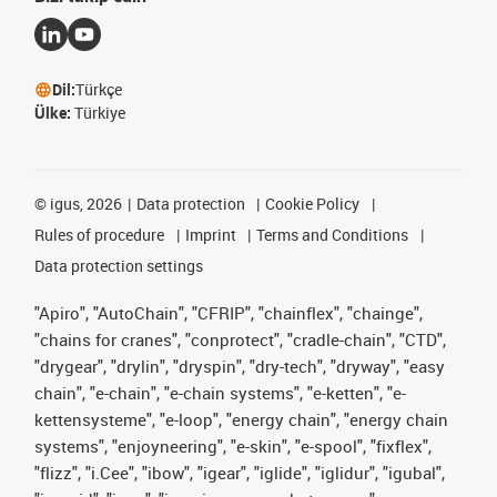
Dil:
Türkçe
Ülke:
Türkiye
©
igus, 2026
Data protection
Cookie Policy
Rules of procedure
Imprint
Terms and Conditions
Data protection settings
"Apiro", "AutoChain", "CFRIP", "chainflex", "chainge",
"chains for cranes", "conprotect", "cradle-chain", "CTD",
"drygear", "drylin", "dryspin", "dry-tech", "dryway", "easy
chain", "e-chain", "e-chain systems", "e-ketten", "e-
kettensysteme", "e-loop", "energy chain", "energy chain
systems", "enjoyneering", "e-skin", "e-spool", "fixflex",
"flizz", "i.Cee", "ibow", "igear", "iglide", "iglidur", "igubal",