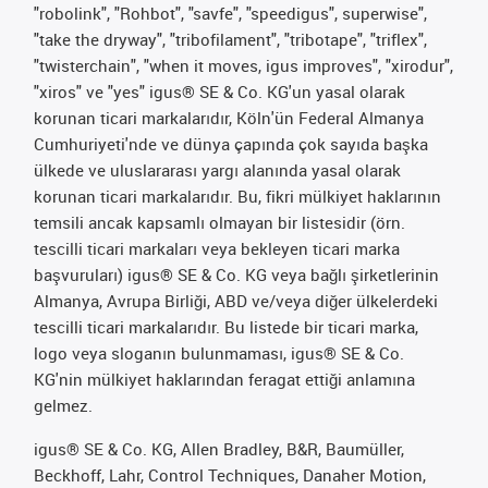
"robolink", "Rohbot", "savfe", "speedigus", superwise",
"take the dryway", "tribofilament", "tribotape", "triflex",
"twisterchain", "when it moves, igus improves", "xirodur",
"xiros" ve "yes" igus® SE & Co. KG'un yasal olarak
korunan ticari markalarıdır, Köln'ün Federal Almanya
Cumhuriyeti'nde ve dünya çapında çok sayıda başka
ülkede ve uluslararası yargı alanında yasal olarak
korunan ticari markalarıdır. Bu, fikri mülkiyet haklarının
temsili ancak kapsamlı olmayan bir listesidir (örn.
tescilli ticari markaları veya bekleyen ticari marka
başvuruları) igus® SE & Co. KG veya bağlı şirketlerinin
Almanya, Avrupa Birliği, ABD ve/veya diğer ülkelerdeki
tescilli ticari markalarıdır. Bu listede bir ticari marka,
logo veya sloganın bulunmaması, igus® SE & Co.
KG'nin mülkiyet haklarından feragat ettiği anlamına
gelmez.
igus® SE & Co. KG, Allen Bradley, B&R, Baumüller,
Beckhoff, Lahr, Control Techniques, Danaher Motion,