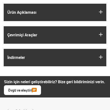
igus
Ürün Açıklaması
igus
Çevrimiçi Araçlar
igus
İndirmeler
Sizin için neleri geliştirebiliriz? Bize geri bildiriminizi verin.
Övgü ve eleştiri