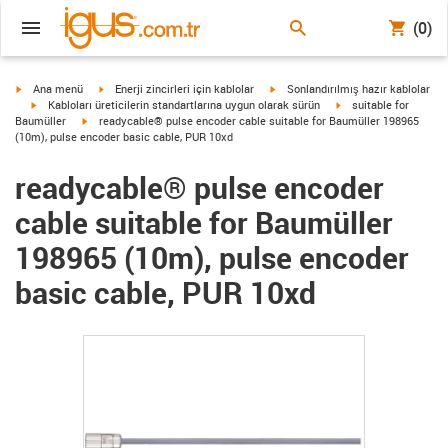
(0)
igus-icon-arrow-right
igus-icon-arrow-right
igus-icon-arrow-right
Ana menü
Enerji zincirleri için kablolar
Sonlandırılmış hazır kablolar
igus-icon-arrow-right
igus-icon-arrow-right
Kabloları üreticilerin standartlarına uygun olarak sürün
suitable for
igus-icon-arrow-right
Baumüller
readycable® pulse encoder cable suitable for Baumüller 198965
(10m), pulse encoder basic cable, PUR 10xd
readycable® pulse encoder
cable suitable for Baumüller
198965 (10m), pulse encoder
basic cable, PUR 10xd