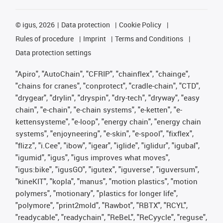
©
igus, 2026
Data protection
Cookie Policy
Rules of procedure
Imprint
Terms and Conditions
Data protection settings
"Apiro", "AutoChain", "CFRIP", "chainflex", "chainge",
"chains for cranes", "conprotect", "cradle-chain", "CTD",
"drygear", "drylin", "dryspin", "dry-tech", "dryway", "easy
chain", "e-chain", "e-chain systems", "e-ketten", "e-
kettensysteme", "e-loop", "energy chain", "energy chain
systems", "enjoyneering", "e-skin", "e-spool", "fixflex",
"flizz", "i.Cee", "ibow", "igear", "iglide", "iglidur", "igubal",
"igumid", "igus", "igus improves what moves",
"igus:bike", "igusGO", "igutex", "iguverse", "iguversum",
"kineKIT", "kopla", "manus", "motion plastics", "motion
polymers", "motionary", "plastics for longer life",
"polymore", "print2mold", "Rawbot", "RBTX", "RCYL",
"readycable", "readychain", "ReBeL", "ReCyycle", "reguse",