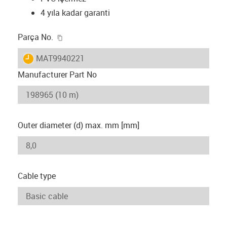
4 yıla kadar garanti
igus-icon-copy-clipboard
Parça No.
igus-icon-lieferzeit
MAT9940221
Manufacturer Part No
Outer diameter (d) max. mm [mm]
Cable type