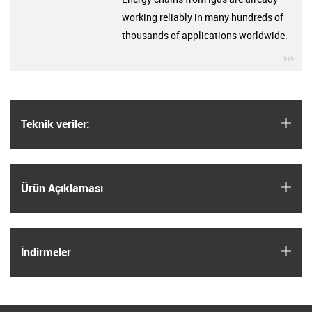
working reliably in many hundreds of
thousands of applications worldwide.
igu
igus
Teknik veriler:
igus
Ürün Açıklaması
igus
İndirmeler