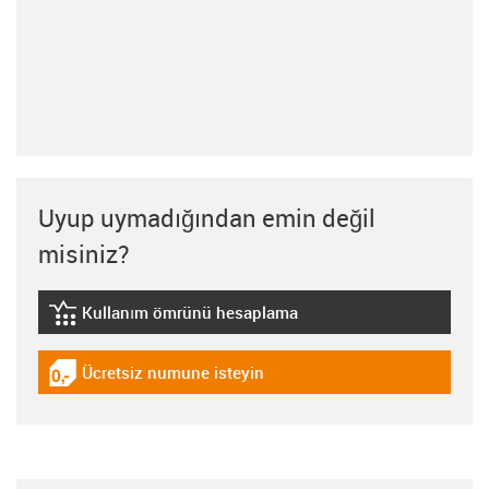
Uyup uymadığından emin değil
misiniz?
Kullanım ömrünü hesaplama
igus-icon-lebensdauerrechner
Ücretsiz numune isteyin
igus-icon-gratismuster