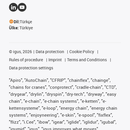
Dil:
Türkçe
Ülke:
Türkiye
©
igus, 2026
Data protection
Cookie Policy
Rules of procedure
Imprint
Terms and Conditions
Data protection settings
"Apiro", "AutoChain", "CFRIP", "chainflex", "chainge",
"chains for cranes", "conprotect", "cradle-chain", "CTD",
"drygear", "drylin", "dryspin", "dry-tech", "dryway", "easy
chain", "e-chain", "e-chain systems", "e-ketten", "e-
kettensysteme", "e-loop", "energy chain", "energy chain
systems", "enjoyneering", "e-skin", "e-spool", "fixflex",
"flizz", "i.Cee", "ibow", "igear", "iglide", "iglidur", "igubal",
"igumid", "igus", "igus improves what moves",