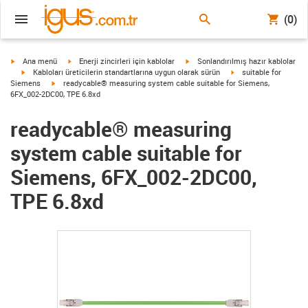
(0)
igus-icon-arrow-right
igus-icon-arrow-right
igus-icon-arrow-right
Ana menü
Enerji zincirleri için kablolar
Sonlandırılmış hazır kablolar
igus-icon-arrow-right
igus-icon-arrow-right
Kabloları üreticilerin standartlarına uygun olarak sürün
suitable for
igus-icon-arrow-right
Siemens
readycable® measuring system cable suitable for Siemens,
6FX_002-2DC00, TPE 6.8xd
readycable® measuring
system cable suitable for
Siemens, 6FX_002-2DC00,
TPE 6.8xd