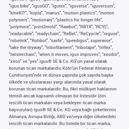
"igus:bike", "igusGO", "igutex", "iguverse", "iguversum",
"kineKIT", "kopla", "manus", "motion plastics", "motion
polymers", "motionary", "plastics for longer life",
"polymore", "print2mold", "Rawbot", "RBTX", "RCYL",
"readycable", "readychain", "ReBeL", "ReCyycle", "reguse",
"robolink", "Rohbot", "savfe", "speedigus", superwise",
"take the dryway", "tribofilament", "tribotape", "triflex",
"twisterchain", "when it moves, igus improves", "xirodur",
"xiros" ve "yes" igus® SE & Co. KG'un yasal olarak
korunan ticari markalarıdır, Köln'ün Federal Almanya
Cumhuriyeti'nde ve dünya çapında çok sayıda başka
ülkede ve uluslararası yargı alanında yasal olarak
korunan ticari markalarıdır. Bu, fikri mülkiyet haklarının
temsili ancak kapsamlı olmayan bir listesidir (örn.
tescilli ticari markaları veya bekleyen ticari marka
başvuruları) igus® SE & Co. KG veya bağlı şirketlerinin
Almanya, Avrupa Birliği, ABD ve/veya diğer ülkelerdeki
tescilli ticari markalarıdır. Bu listede bir ticari marka,