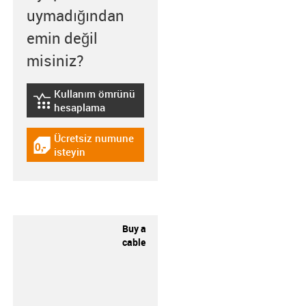
uymadığından
emin değil
misiniz?
Kullanım ömrünü
igus-icon-lebensdauerrechner
hesaplama
Ücretsiz numune
igus-icon-gratismuster
isteyin
Buy a
cable