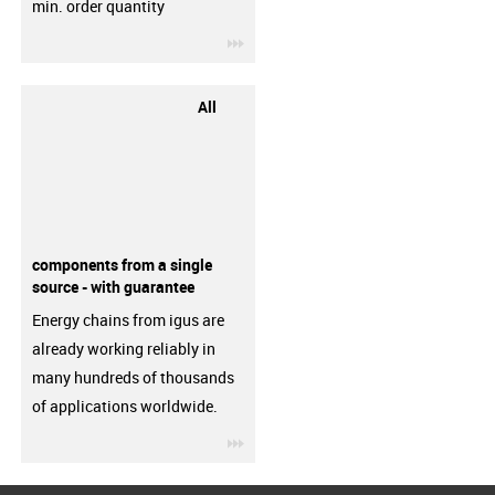
min. order quantity
igus-icon-3arrow
All
components from a single
source - with guarantee
Energy chains from igus are
already working reliably in
many hundreds of thousands
of applications worldwide.
igus-icon-3arrow