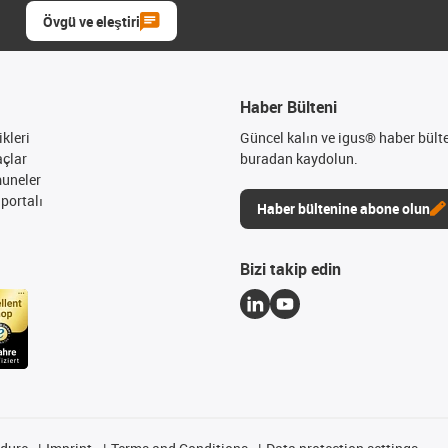
Övgü ve eleştiri
Haber Bülteni
kleri
Güncel kalın ve igus® haber bült
açlar
buradan kaydolun.
muneler
portalı
Haber bültenine abone olun
Bizi takip edin