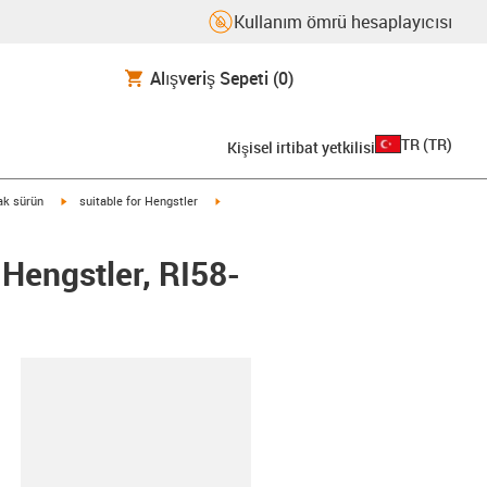
Kullanım ömrü hesaplayıcısı
Alışveriş Sepeti
(0)
TR
(
TR
)
Kişisel irtibat yetkilisi
igus-icon-arrow-right
igus-icon-arrow-right
rak sürün
suitable for Hengstler
Hengstler, RI58-
-clipboard