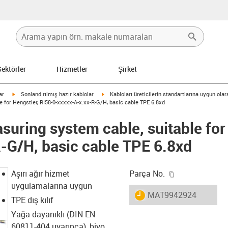
Sektörler
Hizmetler
Şirket
igus-icon-arrow-right
igus-icon-arrow-right
ar
Sonlandırılmış hazır kablolar
Kabloları üreticilerin standartlarına uygun ola
 for Hengstler, RI58-0-xxxxx-A-x.xx-R-G/H, basic cable TPE 6.8xd
uring system cable, suitable for 
-G/H, basic cable TPE 6.8xd
igus-icon-copy
Aşırı ağır hizmet
Parça No.
uygulamalarına uygun
igus-icon-lieferzeit
MAT9942924
TPE dış kılıf
Yağa dayanıklı (DIN EN
60811-404 uyarınca), biyo