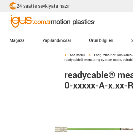
24 saatte sevkiyata hazır
Mağaza
Yapılandırıcılar
Ürün bilgileri
igus-icon-arrow-right
igus-icon-arrow-right
Ana menü
Enerji zincirleri için kablol
readycable® measuring system cable, suitable
readycable® meas
0-xxxxx-A-x.xx-R