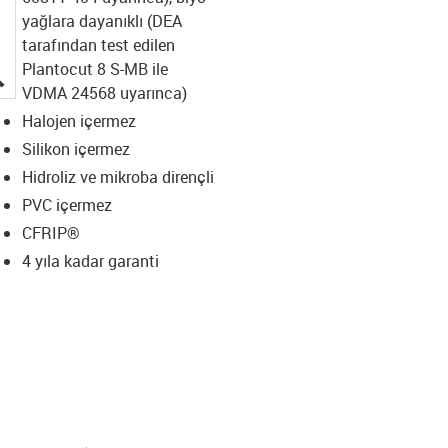
yağlara dayanıklı (DEA
tarafından test edilen
Plantocut 8 S-MB ile
igus-icon-lupe
VDMA 24568 uyarınca)
Halojen içermez
Silikon içermez
Hidroliz ve mikroba dirençli
PVC içermez
CFRIP®
4 yıla kadar garanti