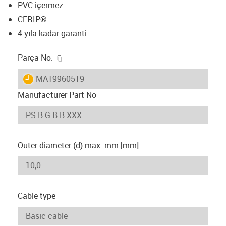
PVC içermez
CFRIP®
4 yıla kadar garanti
igus-icon-copy-clipboard
Parça No.
igus-icon-lieferzeit
MAT9960519
Manufacturer Part No
Outer diameter (d) max. mm [mm]
Cable type