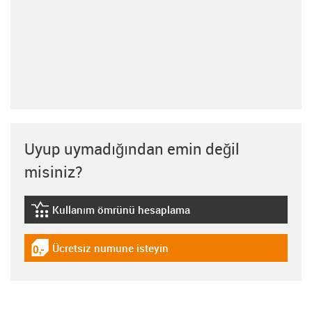
Uyup uymadığından emin değil
misiniz?
Kullanım ömrünü hesaplama
igus-icon-lebensdauerrechner
Ücretsiz numune isteyin
igus-icon-gratismuster