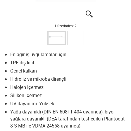
igus-icon-lupe
igus-icon-lupe
1 üzerinden: 2
En ağır iş uygulamaları için
TPE dış kılıf
Genel kalkan
Hidroliz ve mikroba dirençli
Halojen içermez
Silikon içermez
UV dayanımı: Yüksek
Yağa dayanıklı (DIN EN 60811-404 uyarınca), biyo
yağlara dayanıklı (DEA tarafından test edilen Plantocut
8 S-MB ile VDMA 24568 uyarınca)