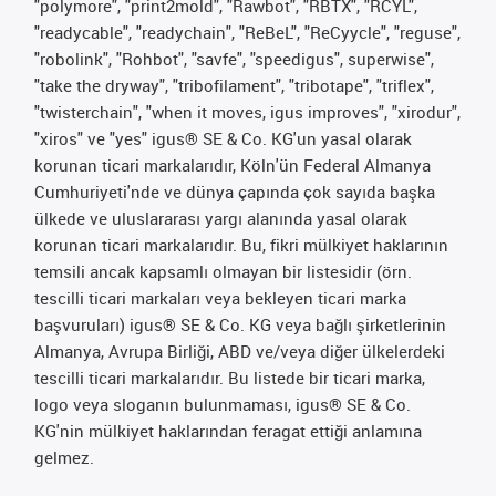
"polymore", "print2mold", "Rawbot", "RBTX", "RCYL",
"readycable", "readychain", "ReBeL", "ReCyycle", "reguse",
"robolink", "Rohbot", "savfe", "speedigus", superwise",
"take the dryway", "tribofilament", "tribotape", "triflex",
"twisterchain", "when it moves, igus improves", "xirodur",
"xiros" ve "yes" igus® SE & Co. KG'un yasal olarak
korunan ticari markalarıdır, Köln'ün Federal Almanya
Cumhuriyeti'nde ve dünya çapında çok sayıda başka
ülkede ve uluslararası yargı alanında yasal olarak
korunan ticari markalarıdır. Bu, fikri mülkiyet haklarının
temsili ancak kapsamlı olmayan bir listesidir (örn.
tescilli ticari markaları veya bekleyen ticari marka
başvuruları) igus® SE & Co. KG veya bağlı şirketlerinin
Almanya, Avrupa Birliği, ABD ve/veya diğer ülkelerdeki
tescilli ticari markalarıdır. Bu listede bir ticari marka,
logo veya sloganın bulunmaması, igus® SE & Co.
KG'nin mülkiyet haklarından feragat ettiği anlamına
gelmez.