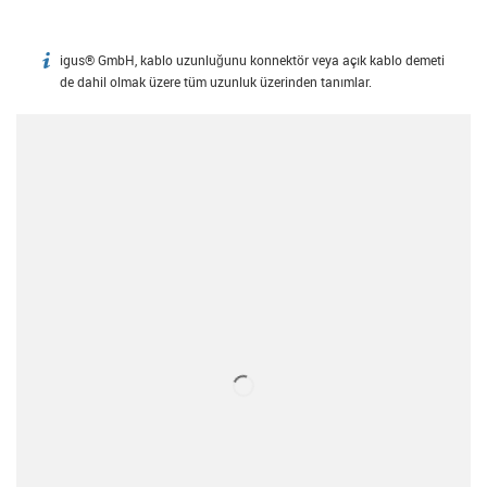
igus® GmbH, kablo uzunluğunu konnektör veya açık kablo demeti
igus-icon-info
de dahil olmak üzere tüm uzunluk üzerinden tanımlar.