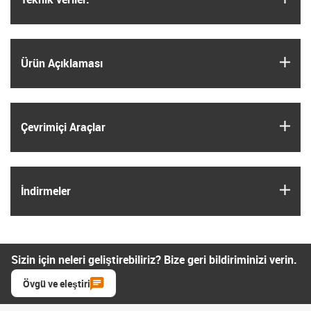
igus
Ürün Açıklaması
igus
Çevrimiçi Araçlar
igus
İndirmeler
Sizin için neleri geliştirebiliriz? Bize geri bildiriminizi verin.
Övgü ve eleştiri