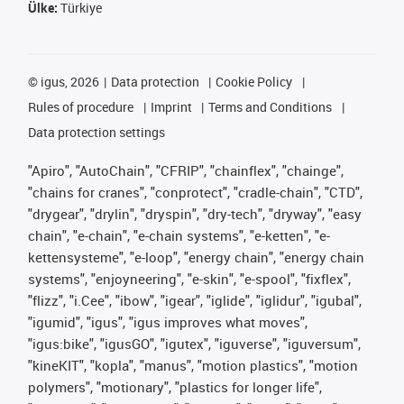
Ülke:
Türkiye
©
igus, 2026
Data protection
Cookie Policy
Rules of procedure
Imprint
Terms and Conditions
Data protection settings
"Apiro", "AutoChain", "CFRIP", "chainflex", "chainge",
"chains for cranes", "conprotect", "cradle-chain", "CTD",
"drygear", "drylin", "dryspin", "dry-tech", "dryway", "easy
chain", "e-chain", "e-chain systems", "e-ketten", "e-
kettensysteme", "e-loop", "energy chain", "energy chain
systems", "enjoyneering", "e-skin", "e-spool", "fixflex",
"flizz", "i.Cee", "ibow", "igear", "iglide", "iglidur", "igubal",
"igumid", "igus", "igus improves what moves",
"igus:bike", "igusGO", "igutex", "iguverse", "iguversum",
"kineKIT", "kopla", "manus", "motion plastics", "motion
polymers", "motionary", "plastics for longer life",