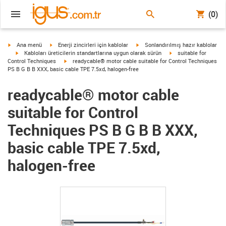
(0)
igus-icon-arrow-right
igus-icon-arrow-right
igus-icon-arrow-right
Ana menü
Enerji zincirleri için kablolar
Sonlandırılmış hazır kablolar
igus-icon-arrow-right
igus-icon-arrow-right
Kabloları üreticilerin standartlarına uygun olarak sürün
suitable for
igus-icon-arrow-right
Control Techniques
readycable® motor cable suitable for Control Techniques
PS B G B B XXX, basic cable TPE 7.5xd, halogen-free
readycable® motor cable
suitable for Control
Techniques PS B G B B XXX,
basic cable TPE 7.5xd,
halogen-free