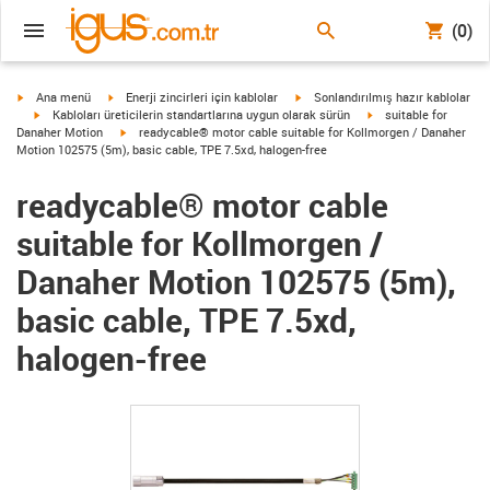
(0)
igus-icon-arrow-right
igus-icon-arrow-right
igus-icon-arrow-right
Ana menü
Enerji zincirleri için kablolar
Sonlandırılmış hazır kablolar
igus-icon-arrow-right
igus-icon-arrow-right
Kabloları üreticilerin standartlarına uygun olarak sürün
suitable for
igus-icon-arrow-right
Danaher Motion
readycable® motor cable suitable for Kollmorgen / Danaher
Motion 102575 (5m), basic cable, TPE 7.5xd, halogen-free
readycable® motor cable
suitable for Kollmorgen /
Danaher Motion 102575 (5m),
basic cable, TPE 7.5xd,
halogen-free