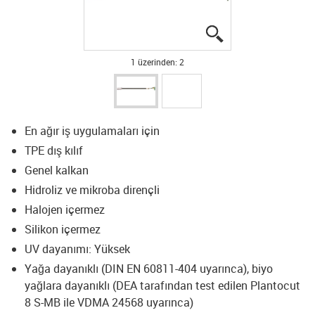
igus-icon-lupe
igus-icon-lupe
1 üzerinden: 2
En ağır iş uygulamaları için
TPE dış kılıf
Genel kalkan
Hidroliz ve mikroba dirençli
Halojen içermez
Silikon içermez
UV dayanımı: Yüksek
Yağa dayanıklı (DIN EN 60811-404 uyarınca), biyo
yağlara dayanıklı (DEA tarafından test edilen Plantocut
8 S-MB ile VDMA 24568 uyarınca)