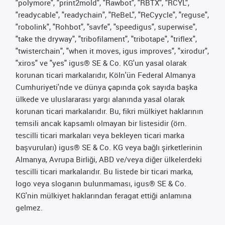
"polymore", "print2mold", "Rawbot", "RBTX", "RCYL",
"readycable", "readychain", "ReBeL", "ReCyycle", "reguse",
"robolink", "Rohbot", "savfe", "speedigus", superwise",
"take the dryway", "tribofilament", "tribotape", "triflex",
"twisterchain", "when it moves, igus improves", "xirodur",
"xiros" ve "yes" igus® SE & Co. KG'un yasal olarak
korunan ticari markalarıdır, Köln'ün Federal Almanya
Cumhuriyeti'nde ve dünya çapında çok sayıda başka
ülkede ve uluslararası yargı alanında yasal olarak
korunan ticari markalarıdır. Bu, fikri mülkiyet haklarının
temsili ancak kapsamlı olmayan bir listesidir (örn.
tescilli ticari markaları veya bekleyen ticari marka
başvuruları) igus® SE & Co. KG veya bağlı şirketlerinin
Almanya, Avrupa Birliği, ABD ve/veya diğer ülkelerdeki
tescilli ticari markalarıdır. Bu listede bir ticari marka,
logo veya sloganın bulunmaması, igus® SE & Co.
KG'nin mülkiyet haklarından feragat ettiği anlamına
gelmez.