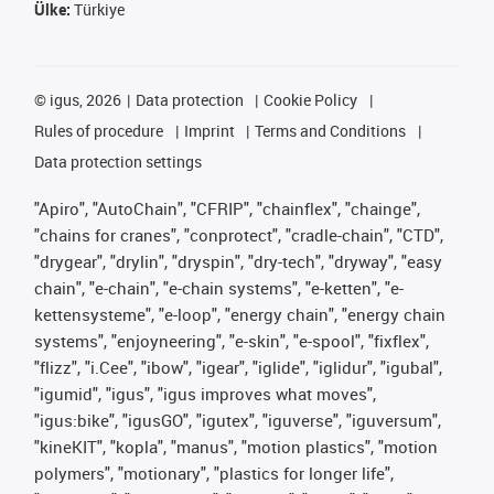
Ülke:
Türkiye
©
igus, 2026
Data protection
Cookie Policy
Rules of procedure
Imprint
Terms and Conditions
Data protection settings
"Apiro", "AutoChain", "CFRIP", "chainflex", "chainge",
"chains for cranes", "conprotect", "cradle-chain", "CTD",
"drygear", "drylin", "dryspin", "dry-tech", "dryway", "easy
chain", "e-chain", "e-chain systems", "e-ketten", "e-
kettensysteme", "e-loop", "energy chain", "energy chain
systems", "enjoyneering", "e-skin", "e-spool", "fixflex",
"flizz", "i.Cee", "ibow", "igear", "iglide", "iglidur", "igubal",
"igumid", "igus", "igus improves what moves",
"igus:bike", "igusGO", "igutex", "iguverse", "iguversum",
"kineKIT", "kopla", "manus", "motion plastics", "motion
polymers", "motionary", "plastics for longer life",