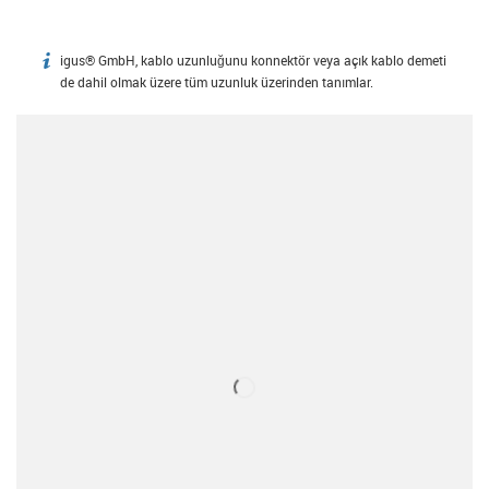
igus® GmbH, kablo uzunluğunu konnektör veya açık kablo demeti
igus-icon-info
de dahil olmak üzere tüm uzunluk üzerinden tanımlar.