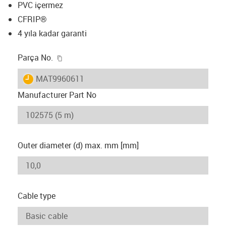
PVC içermez
CFRIP®
4 yıla kadar garanti
igus-icon-copy-clipboard
Parça No.
igus-icon-lieferzeit
MAT9960611
Manufacturer Part No
Outer diameter (d) max. mm [mm]
Cable type