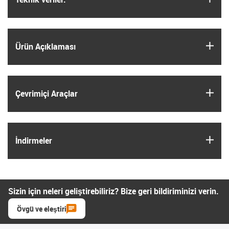
igus
Ürün Açıklaması
igus
Çevrimiçi Araçlar
igus
İndirmeler
Sizin için neleri geliştirebiliriz? Bize geri bildiriminizi verin.
Övgü ve eleştiri