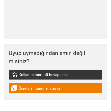
Uyup uymadığından emin değil
misiniz?
Kullanım ömrünü hesaplama
igus-icon-lebensdauerrechner
Ücretsiz numune isteyin
igus-icon-gratismuster