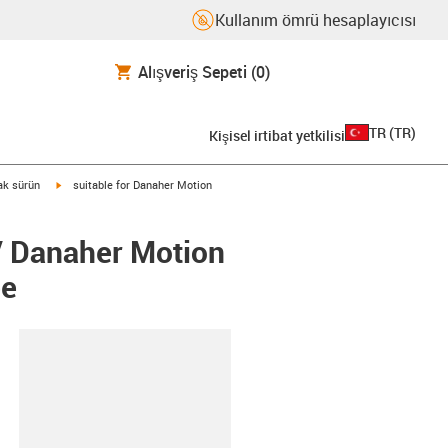
Kullanım ömrü hesaplayıcısı
Alışveriş Sepeti
(0)
TR
(
TR
)
Kişisel irtibat yetkilisi
igus-icon-arrow-right
rak sürün
suitable for Danaher Motion
/ Danaher Motion
ee
-clipboard