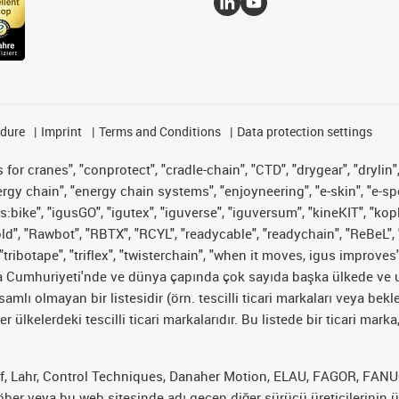
edure
Imprint
Terms and Conditions
Data protection settings
for cranes", "conprotect", "cradle-chain", "CTD", "drygear", "drylin",
 chain", "energy chain systems", "enjoyneering", "e-skin", "e-spool", "
s:bike", "igusGO", "igutex", "iguverse", "iguversum", "kineKIT", "ko
old", "Rawbot", "RBTX", "RCYL", "readycable", "readychain", "ReBeL", 
"tribotape", "triflex", "twisterchain", "when it moves, igus improves
ya Cumhuriyeti'nde ve dünya çapında çok sayıda başka ülkede ve ul
psamlı olmayan bir listesidir (örn. tescilli ticari markaları veya b
er ülkelerdeki tescilli ticari markalarıdır. Bu listede bir ticari 
f, Lahr, Control Techniques, Danaher Motion, ELAU, FAGOR, FANUC,
er veya bu web sitesinde adı geçen diğer sürücü üreticilerinin ür