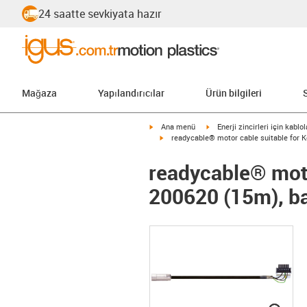
24 saatte sevkiyata hazır
Mağaza
Yapılandırıcılar
Ürün bilgileri
igus-icon-arrow-right
igus-icon-arrow-right
Ana menü
Enerji zincirleri için kablol
igus-icon-arrow-right
readycable® motor cable suitable for K
readycable® moto
200620 (15m), ba