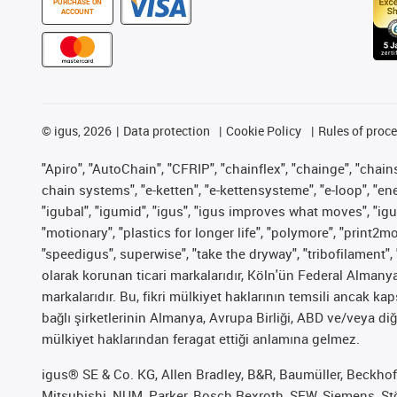
PURCHASE ON
ACCOUNT
©
igus, 2026
Data protection
Cookie Policy
Rules of proc
"Apiro", "AutoChain", "CFRIP", "chainflex", "chainge", "chains 
chain systems", "e-ketten", "e-kettensysteme", "e-loop", "energy
"igubal", "igumid", "igus", "igus improves what moves", "igu
"motionary", "plastics for longer life", "polymore", "print2m
"speedigus", superwise", "take the dryway", "tribofilament", 
olarak korunan ticari markalarıdır, Köln'ün Federal Alman
markalarıdır. Bu, fikri mülkiyet haklarının temsili ancak ka
bağlı şirketlerinin Almanya, Avrupa Birliği, ABD ve/veya diğ
mülkiyet haklarından feragat ettiği anlamına gelmez.
igus® SE & Co. KG, Allen Bradley, B&R, Baumüller, Beckhof
Mitsubishi, NUM, Parker, Bosch Rexroth, SEW, Siemens, Stöb