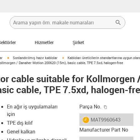
Sektörler
Hizmetler
Şirket
igus-icon-arrow-right
igus-icon-arrow-right
ar
Sonlandırılmış hazır kablolar
Kabloları üreticilerin standartlarına uygun ola
ollmorgen / Danaher Motion 200620 (15m), basic cable, TPE 7.5xd, halogen-free
r cable suitable for Kollmorgen 
sic cable, TPE 7.5xd, halogen-fr
igus-icon-copy
En ağır iş uygulamaları
Parça No.
için
igus-icon-lieferzeit
MAT9960643
TPE dış kılıf
Manufacturer Part No
Genel kalkan