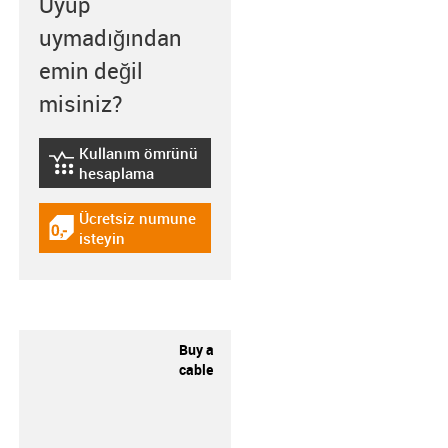
Uyup
uymadığından
emin değil
misiniz?
Kullanım ömrünü
igus-icon-lebensdauerrechner
hesaplama
Ücretsiz numune
igus-icon-gratismuster
isteyin
Buy a
cable