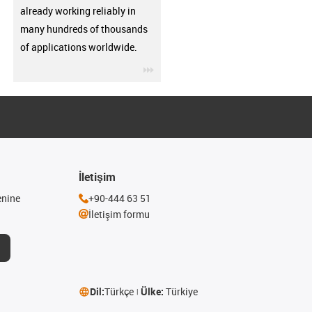
already working reliably in
many hundreds of thousands
of applications worldwide.
igus-icon-3arrow
İletişim
enine
+90-444 63 51
İletişim formu
Dil:
Türkçe
Ülke:
Türkiye