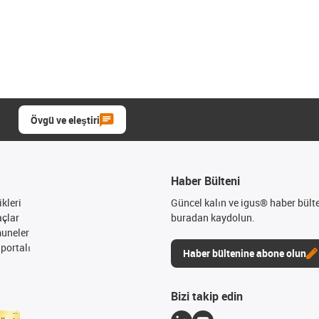
Övgü ve eleştiri
Haber Bülteni
kleri
Güncel kalın ve igus® haber bült
açlar
buradan kaydolun.
muneler
portalı
Haber bültenine abone olun
Bizi takip edin