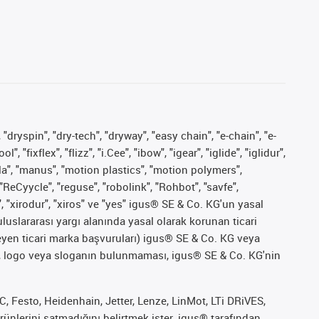
 "dryspin", "dry-tech", "dryway", "easy chain", "e-chain", "e-
fixflex", "flizz", "i.Cee", "ibow", "igear", "iglide", "iglidur",
pla", "manus", "motion plastics", "motion polymers",
"ReCyycle", "reguse", "robolink", "Rohbot", "savfe",
", "xirodur", "xiros" ve "yes" igus® SE & Co. KG'un yasal
uslararası yargı alanında yasal olarak korunan ticari
ekleyen ticari marka başvuruları) igus® SE & Co. KG veya
marka, logo veya sloganın bulunmaması, igus® SE & Co. KG'nin
 Festo, Heidenhain, Jetter, Lenze, LinMot, LTi DRiVES,
ünlerini satmadığını belirtmek ister. igus® tarafından