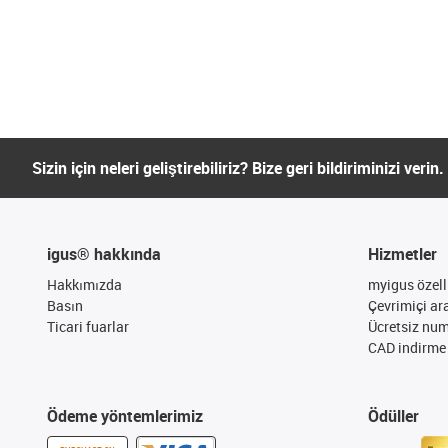
Sizin için neleri geliştirebiliriz? Bize geri bildiriminizi verin.
igus® hakkında
Hizmetler
Hakkımızda
myigus özelli
Basın
Çevrimiçi ar
Ticari fuarlar
Ücretsiz nu
CAD indirme 
Ödeme yöntemlerimiz
Ödüller