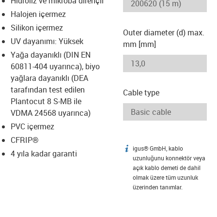
Hidroliz ve mikroba dirençli
-icon-lupe
-icon-lupe
Halojen içermez
Silikon içermez
Outer diameter (d) max.
UV dayanımı: Yüksek
mm [mm]
Yağa dayanıklı (DIN EN
60811-404 uyarınca), biyo
yağlara dayanıklı (DEA
tarafından test edilen
Cable type
Plantocut 8 S-MB ile
VDMA 24568 uyarınca)
PVC içermez
CFRIP®
igus® GmbH, kablo
igus-icon-info
4 yıla kadar garanti
uzunluğunu konnektör veya
açık kablo demeti de dahil
olmak üzere tüm uzunluk
üzerinden tanımlar.