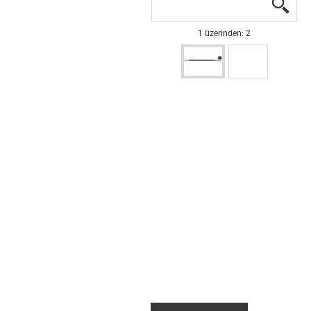
igus
igus
1 üzerinden: 2