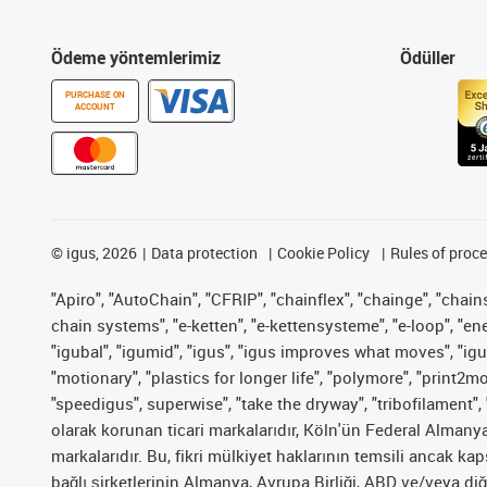
Ödeme yöntemlerimiz
Ödüller
PURCHASE ON
ACCOUNT
©
igus, 2026
Data protection
Cookie Policy
Rules of proc
"Apiro", "AutoChain", "CFRIP", "chainflex", "chainge", "chains 
chain systems", "e-ketten", "e-kettensysteme", "e-loop", "energy
"igubal", "igumid", "igus", "igus improves what moves", "igu
"motionary", "plastics for longer life", "polymore", "print2m
"speedigus", superwise", "take the dryway", "tribofilament", 
olarak korunan ticari markalarıdır, Köln'ün Federal Alman
markalarıdır. Bu, fikri mülkiyet haklarının temsili ancak ka
bağlı şirketlerinin Almanya, Avrupa Birliği, ABD ve/veya diğ