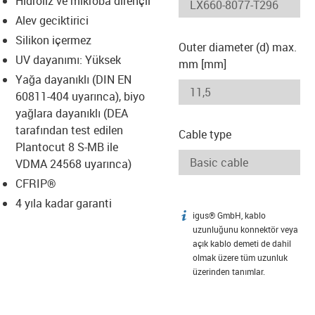
Hidroliz ve mikroba dirençli
-icon-lupe
-icon-lupe
Alev geciktirici
Silikon içermez
Outer diameter (d) max.
UV dayanımı: Yüksek
mm [mm]
Yağa dayanıklı (DIN EN
60811-404 uyarınca), biyo
yağlara dayanıklı (DEA
tarafından test edilen
Cable type
Plantocut 8 S-MB ile
VDMA 24568 uyarınca)
CFRIP®
4 yıla kadar garanti
igus® GmbH, kablo
igus-icon-info
uzunluğunu konnektör veya
açık kablo demeti de dahil
olmak üzere tüm uzunluk
üzerinden tanımlar.