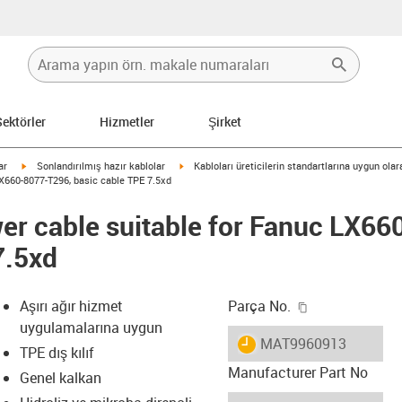
Sektörler
Hizmetler
Şirket
igus-icon-arrow-right
igus-icon-arrow-right
ar
Sonlandırılmış hazır kablolar
Kabloları üreticilerin standartlarına uygun ola
X660-8077-T296, basic cable TPE 7.5xd
er cable suitable for Fanuc LX66
7.5xd
igus-icon-copy
Aşırı ağır hizmet
Parça No.
uygulamalarına uygun
igus-icon-lieferzeit
MAT9960913
TPE dış kılıf
Manufacturer Part No
Genel kalkan