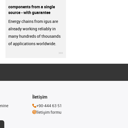
components from a single
source - with guarantee
Energy chains from igus are
already working reliably in
many hundreds of thousands
of applications worldwide.
igus-icon-3arrow
İletişim
enine
+90-444 63 51
İletişim formu