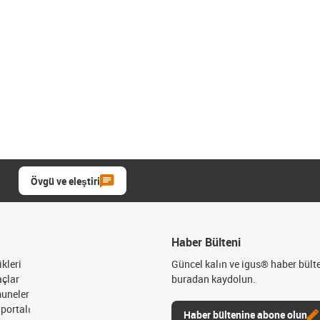
Övgü ve eleştiri
Haber Bülteni
kleri
Güncel kalın ve igus® haber bült
açlar
buradan kaydolun.
muneler
portalı
Haber bültenine abone olun