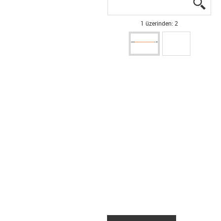
igus
igus
1 üzerinden: 2