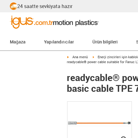
24 saatte sevkiyata hazır
Mağaza
Yapılandırıcılar
Ürün bilgileri
igus-icon-arrow-right
igus-icon-arrow-right
Ana menü
Enerji zincirleri için kablol
readycable® power cable suitable for Fanuc L
readycable® pow
basic cable TPE 