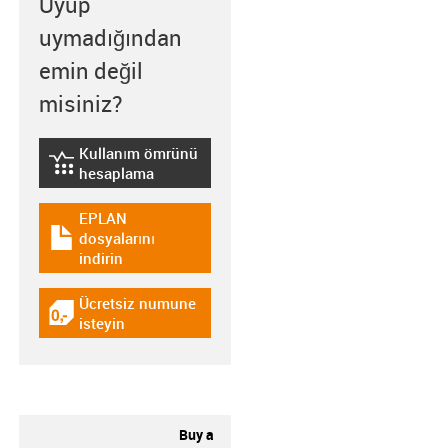
Uyup
uymadığından
emin değil
misiniz?
Kullanım ömrünü
igus-icon-lebensdauerrechner
hesaplama
EPLAN
dosyalarını
igus-icon-download-plan
indirin
Ücretsiz numune
igus-icon-gratismuster
isteyin
Buy a