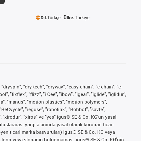
Dil:
Türkçe
Ülke:
Türkiye
 "dryspin", "dry-tech", "dryway", "easy chain", "e-chain", "e-
fixflex", "flizz", "i.Cee", "ibow", "igear", "iglide", "iglidur",
pla", "manus", "motion plastics", "motion polymers",
"ReCyycle", "reguse", "robolink", "Rohbot", "savfe",
", "xirodur", "xiros" ve "yes" igus® SE & Co. KG'un yasal
uslararası yargı alanında yasal olarak korunan ticari
ekleyen ticari marka başvuruları) igus® SE & Co. KG veya
marka, logo veya sloganın bulunmaması, igus® SE & Co. KG'nin