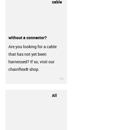
cable
without a connector?
Are you looking for a cable
that has not yet been
harnessed? If so, visit our
chainflex® shop.
igus-icon-3arrow
All