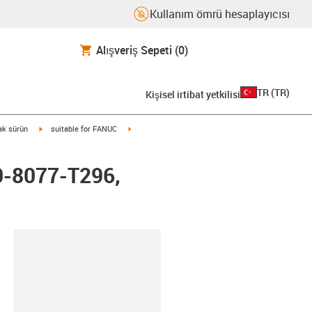
Kullanım ömrü hesaplayıcısı
Alışveriş Sepeti
(0)
TR
(
TR
)
Kişisel irtibat yetkilisi
igus-icon-arrow-right
igus-icon-arrow-right
rak sürün
suitable for FANUC
0-8077-T296,
-clipboard