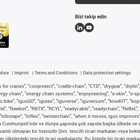
Bizi takip edin
edure
Imprint
Terms and Conditions
Data protection settings
for cranes", "conprotect", "cradle-chain", "CTD", "drygear", "drylin",
 chain", "energy chain systems", "enjoyneering", "e-skin", "e-spool", "
s:bike", "igusGO", "igutex", "iguverse", "iguversum", "kineKIT", "ko
old", "Rawbot", "RBTX", "RCYL", "readycable", "readychain", "ReBeL", 
"tribotape", "triflex", "twisterchain", "when it moves, igus improves
ya Cumhuriyeti'nde ve dünya çapında çok sayıda başka ülkede ve ul
psamlı olmayan bir listesidir (örn. tescilli ticari markaları veya b
er ülkelerdeki tescilli ticari markalarıdır. Bu listede bir ticari 