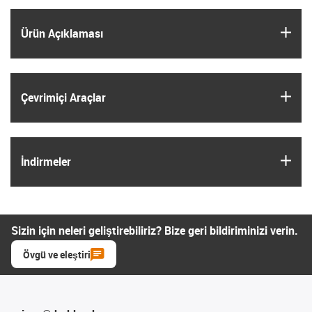
igus
Ürün Açıklaması
igus
Çevrimiçi Araçlar
igus
İndirmeler
Sizin için neleri geliştirebiliriz? Bize geri bildiriminizi verin.
Övgü ve eleştiri