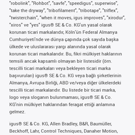
"robolink", "Rohbot", "savfe", "speedigus", superwise",
"take the dryway", "tribofilament", "tribotape", "triflex",
"twisterchain", "when it moves, igus improves", "xirodur",
"xiros" ve "yes" igus® SE & Co. KG'un yasal olarak
korunan ticari markalarıdır, Köln'ün Federal Almanya
Cumhuriyeti'nde ve dünya çapında çok sayıda başka
ülkede ve uluslararası yargı alanında yasal olarak
korunan ticari markalarıdır. Bu, fikri mülkiyet haklarının
temsili ancak kapsamlı olmayan bir listesidir (örn.
tescilli ticari markaları veya bekleyen ticari marka
başvuruları) igus® SE & Co. KG veya bağlı şirketlerinin
Almanya, Avrupa Birliği, ABD ve/veya diğer ülkelerdeki
tescilli ticari markalarıdır. Bu listede bir ticari marka,
logo veya sloganın bulunmaması, igus® SE & Co.
KG'nin mülkiyet haklarından feragat ettiği anlamına
gelmez.
igus® SE & Co. KG, Allen Bradley, B&R, Baumüller,
Beckhoff, Lahr, Control Techniques, Danaher Motion,