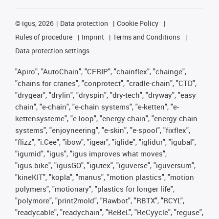
©
igus, 2026
Data protection
Cookie Policy
Rules of procedure
Imprint
Terms and Conditions
Data protection settings
"Apiro", "AutoChain", "CFRIP", "chainflex", "chainge",
"chains for cranes", "conprotect", "cradle-chain", "CTD",
"drygear", "drylin", "dryspin", "dry-tech", "dryway", "easy
chain", "e-chain", "e-chain systems", "e-ketten", "e-
kettensysteme", "e-loop", "energy chain", "energy chain
systems", "enjoyneering", "e-skin", "e-spool", "fixflex",
"flizz", "i.Cee", "ibow", "igear", "iglide", "iglidur", "igubal",
"igumid", "igus", "igus improves what moves",
"igus:bike", "igusGO", "igutex", "iguverse", "iguversum",
"kineKIT", "kopla", "manus", "motion plastics", "motion
polymers", "motionary", "plastics for longer life",
"polymore", "print2mold", "Rawbot", "RBTX", "RCYL",
"readycable", "readychain", "ReBeL", "ReCyycle", "reguse",