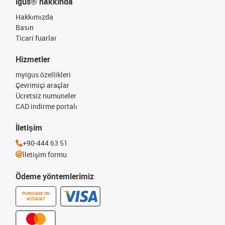
igus® hakkında
Hakkımızda
Basın
Ticari fuarlar
Hizmetler
myigus özellikleri
Çevrimiçi araçlar
Ücretsiz numuneler
CAD indirme portalı
İletişim
+90-444 63 51
İletişim formu
Ödeme yöntemlerimiz
PURCHASE ON
ACCOUNT