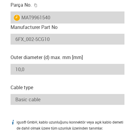
igus-icon-copy-clipboard
Parça No.
igus-icon-lieferzeit
MAT9961540
Manufacturer Part No
Outer diameter (d) max. mm [mm]
Cable type
igus® GmbH, kablo uzunluğunu konnektör veya açık kablo demeti
igus-icon-info
de dahil olmak üzere tüm uzunluk üzerinden tanımlar.