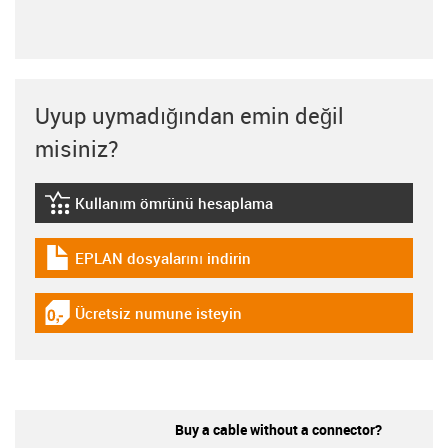
Uyup uymadığından emin değil
misiniz?
Kullanım ömrünü hesaplama
igus-icon-lebensdauerrechner
EPLAN dosyalarını indirin
igus-icon-download-plan
Ücretsiz numune isteyin
igus-icon-gratismuster
Buy a cable without a connector?