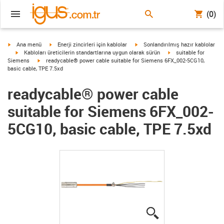
(0)
igus-icon-arrow-right
igus-icon-arrow-right
igus-icon-arrow-right
Ana menü
Enerji zincirleri için kablolar
Sonlandırılmış hazır kablolar
igus-icon-arrow-right
igus-icon-arrow-right
Kabloları üreticilerin standartlarına uygun olarak sürün
suitable for
igus-icon-arrow-right
Siemens
readycable® power cable suitable for Siemens 6FX_002-5CG10,
basic cable, TPE 7.5xd
readycable® power cable
suitable for Siemens 6FX_002-
5CG10, basic cable, TPE 7.5xd
igus-icon-lupe
igus-icon-lupe