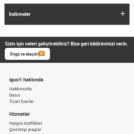
igus
İndirmeler
Sizin için neleri geliştirebiliriz? Bize geri bildiriminizi verin.
Övgü ve eleştiri
igus® hakkında
Hakkımızda
Basın
Ticari fuarlar
Hizmetler
myigus özellikleri
Çevrimiçi araçlar