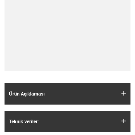
igus
Ürün Açıklaması
igus
Teknik veriler: