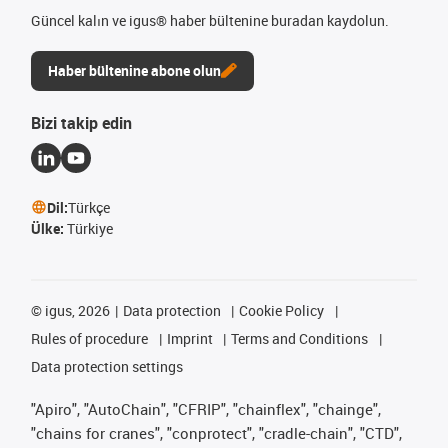
Güncel kalın ve igus® haber bültenine buradan kaydolun.
Haber bültenine abone olun
Bizi takip edin
Dil:
Türkçe
Ülke:
Türkiye
©
igus, 2026
Data protection
Cookie Policy
Rules of procedure
Imprint
Terms and Conditions
Data protection settings
"Apiro", "AutoChain", "CFRIP", "chainflex", "chainge",
"chains for cranes", "conprotect", "cradle-chain", "CTD",