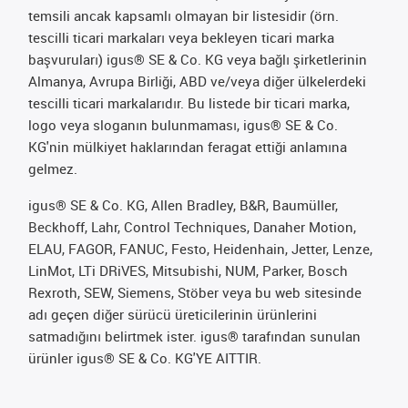
temsili ancak kapsamlı olmayan bir listesidir (örn.
tescilli ticari markaları veya bekleyen ticari marka
başvuruları) igus® SE & Co. KG veya bağlı şirketlerinin
Almanya, Avrupa Birliği, ABD ve/veya diğer ülkelerdeki
tescilli ticari markalarıdır. Bu listede bir ticari marka,
logo veya sloganın bulunmaması, igus® SE & Co.
KG'nin mülkiyet haklarından feragat ettiği anlamına
gelmez.
igus® SE & Co. KG, Allen Bradley, B&R, Baumüller,
Beckhoff, Lahr, Control Techniques, Danaher Motion,
ELAU, FAGOR, FANUC, Festo, Heidenhain, Jetter, Lenze,
LinMot, LTi DRiVES, Mitsubishi, NUM, Parker, Bosch
Rexroth, SEW, Siemens, Stöber veya bu web sitesinde
adı geçen diğer sürücü üreticilerinin ürünlerini
satmadığını belirtmek ister. igus® tarafından sunulan
ürünler igus® SE & Co. KG'YE AITTIR.