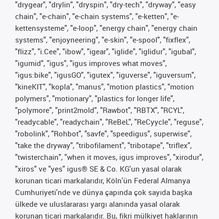
"drygear", "drylin", "dryspin", "dry-tech", "dryway", "easy
chain", "e-chain", "e-chain systems", "e-ketten", "e-
kettensysteme", "e-loop", "energy chain", "energy chain
systems", "enjoyneering", "e-skin", "e-spool", "fixflex",
"flizz", "i.Cee", "ibow", "igear", "iglide", "iglidur", "igubal",
"igumid", "igus", "igus improves what moves",
"igus:bike", "igusGO", "igutex", "iguverse", "iguversum",
"kineKIT", "kopla", "manus", "motion plastics", "motion
polymers", "motionary", "plastics for longer life",
"polymore", "print2mold", "Rawbot", "RBTX", "RCYL",
"readycable", "readychain", "ReBeL", "ReCyycle", "reguse",
"robolink", "Rohbot", "savfe", "speedigus", superwise",
"take the dryway", "tribofilament", "tribotape", "triflex",
"twisterchain", "when it moves, igus improves", "xirodur",
"xiros" ve "yes" igus® SE & Co. KG'un yasal olarak
korunan ticari markalarıdır, Köln'ün Federal Almanya
Cumhuriyeti'nde ve dünya çapında çok sayıda başka
ülkede ve uluslararası yargı alanında yasal olarak
korunan ticari markalarıdır. Bu, fikri mülkiyet haklarının