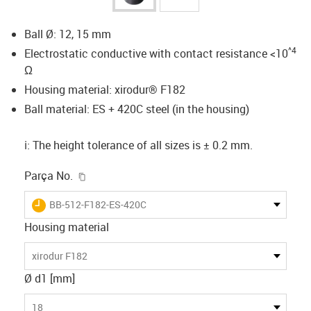
Ball Ø: 12, 15 mm
^4
Electrostatic conductive with contact resistance <10
Ω
Housing material: xirodur® F182
Ball material: ES + 420C steel (in the housing)
ℹ️: The height tolerance of all sizes is ± 0.2 mm.
igus-icon-copy-clipboard
Parça No.
igus-icon-lieferzeit
BB-512-F182-ES-420C
Housing material
xirodur F182
Ø d1 [mm]
18