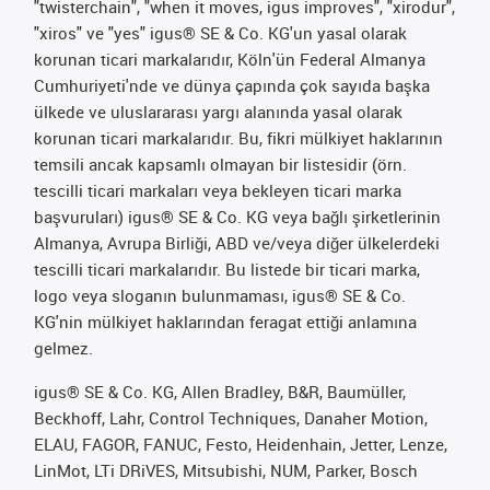
"twisterchain", "when it moves, igus improves", "xirodur",
"xiros" ve "yes" igus® SE & Co. KG'un yasal olarak
korunan ticari markalarıdır, Köln'ün Federal Almanya
Cumhuriyeti'nde ve dünya çapında çok sayıda başka
ülkede ve uluslararası yargı alanında yasal olarak
korunan ticari markalarıdır. Bu, fikri mülkiyet haklarının
temsili ancak kapsamlı olmayan bir listesidir (örn.
tescilli ticari markaları veya bekleyen ticari marka
başvuruları) igus® SE & Co. KG veya bağlı şirketlerinin
Almanya, Avrupa Birliği, ABD ve/veya diğer ülkelerdeki
tescilli ticari markalarıdır. Bu listede bir ticari marka,
logo veya sloganın bulunmaması, igus® SE & Co.
KG'nin mülkiyet haklarından feragat ettiği anlamına
gelmez.
igus® SE & Co. KG, Allen Bradley, B&R, Baumüller,
Beckhoff, Lahr, Control Techniques, Danaher Motion,
ELAU, FAGOR, FANUC, Festo, Heidenhain, Jetter, Lenze,
LinMot, LTi DRiVES, Mitsubishi, NUM, Parker, Bosch