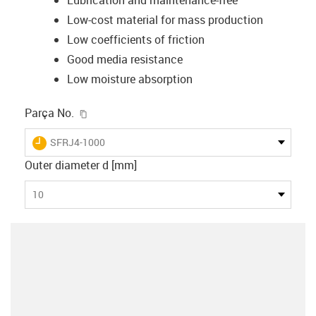
Low-cost material for mass production
Low coefficients of friction
Good media resistance
Low moisture absorption
igus-icon-copy-clipboard
Parça No.
igus-icon-lieferzeit
SFRJ4-1000
Outer diameter d [mm]
10