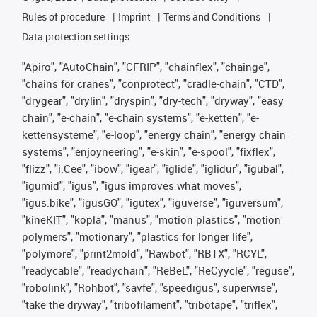
Rules of procedure
Imprint
Terms and Conditions
Data protection settings
"Apiro", "AutoChain", "CFRIP", "chainflex", "chainge",
"chains for cranes", "conprotect", "cradle-chain", "CTD",
"drygear", "drylin", "dryspin", "dry-tech", "dryway", "easy
chain", "e-chain", "e-chain systems", "e-ketten", "e-
kettensysteme", "e-loop", "energy chain", "energy chain
systems", "enjoyneering", "e-skin", "e-spool", "fixflex",
"flizz", "i.Cee", "ibow", "igear", "iglide", "iglidur", "igubal",
"igumid", "igus", "igus improves what moves",
"igus:bike", "igusGO", "igutex", "iguverse", "iguversum",
"kineKIT", "kopla", "manus", "motion plastics", "motion
polymers", "motionary", "plastics for longer life",
"polymore", "print2mold", "Rawbot", "RBTX", "RCYL",
"readycable", "readychain", "ReBeL", "ReCyycle", "reguse",
"robolink", "Rohbot", "savfe", "speedigus", superwise",
"take the dryway", "tribofilament", "tribotape", "triflex",