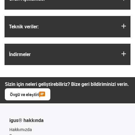
igus
Teknik veriler:
igus
İndirmeler
Sizin için neleri geliştirebiliriz? Bize geri bildiriminizi verin.
Övgü ve eleştiri
igus® hakkında
Hakkımızda