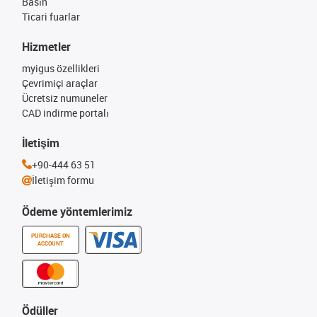
Basın
Ticari fuarlar
Hizmetler
myigus özellikleri
Çevrimiçi araçlar
Ücretsiz numuneler
CAD indirme portalı
İletişim
+90-444 63 51
İletişim formu
Ödeme yöntemlerimiz
PURCHASE ON
ACCOUNT
Ödüller