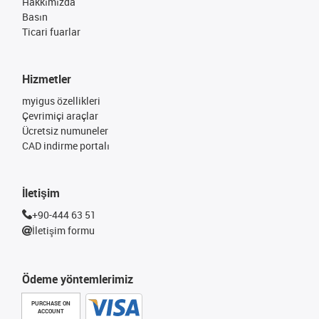
Hakkımızda
Basın
Ticari fuarlar
Hizmetler
myigus özellikleri
Çevrimiçi araçlar
Ücretsiz numuneler
CAD indirme portalı
İletişim
+90-444 63 51
İletişim formu
Ödeme yöntemlerimiz
PURCHASE ON
ACCOUNT