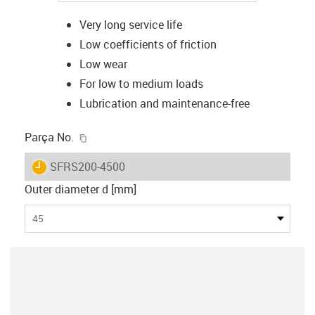
Very long service life
Low coefficients of friction
Low wear
For low to medium loads
Lubrication and maintenance-free
igus-icon-copy-clipboard
Parça No.
igus-icon-lieferzeit
SFRS200-4500
Outer diameter d [mm]
45