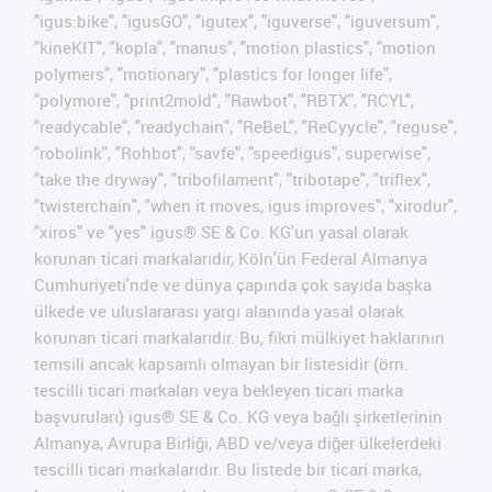
"igus:bike", "igusGO", "igutex", "iguverse", "iguversum",
"kineKIT", "kopla", "manus", "motion plastics", "motion
polymers", "motionary", "plastics for longer life",
"polymore", "print2mold", "Rawbot", "RBTX", "RCYL",
"readycable", "readychain", "ReBeL", "ReCyycle", "reguse",
"robolink", "Rohbot", "savfe", "speedigus", superwise",
"take the dryway", "tribofilament", "tribotape", "triflex",
"twisterchain", "when it moves, igus improves", "xirodur",
"xiros" ve "yes" igus® SE & Co. KG'un yasal olarak
korunan ticari markalarıdır, Köln'ün Federal Almanya
Cumhuriyeti'nde ve dünya çapında çok sayıda başka
ülkede ve uluslararası yargı alanında yasal olarak
korunan ticari markalarıdır. Bu, fikri mülkiyet haklarının
temsili ancak kapsamlı olmayan bir listesidir (örn.
tescilli ticari markaları veya bekleyen ticari marka
başvuruları) igus® SE & Co. KG veya bağlı şirketlerinin
Almanya, Avrupa Birliği, ABD ve/veya diğer ülkelerdeki
tescilli ticari markalarıdır. Bu listede bir ticari marka,