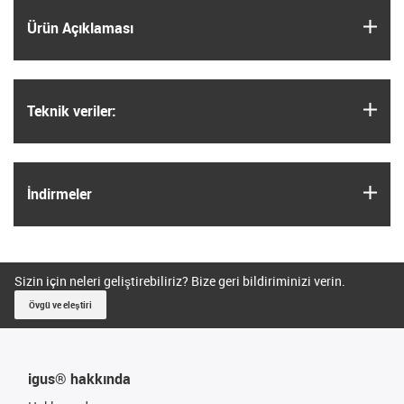
igus
Ürün Açıklaması
igus
Teknik veriler:
igus
İndirmeler
Sizin için neleri geliştirebiliriz? Bize geri bildiriminizi verin.
Övgü ve eleştiri
igus® hakkında