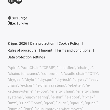
Dil:
Türkçe
Ülke:
Türkiye
©
igus, 2026
Data protection
Cookie Policy
Rules of procedure
Imprint
Terms and Conditions
Data protection settings
"Apiro", "AutoChain", "CFRIP", "chainflex", "chainge",
"chains for cranes", "conprotect", "cradle-chain", "CTD",
"drygear", "drylin", "dryspin", "dry-tech", "dryway", "easy
chain", "e-chain", "e-chain systems", "e-ketten", "e-
kettensysteme", "e-loop", "energy chain", "energy chain
systems", "enjoyneering", "e-skin", "e-spool", "fixflex",
"flizz", "i.Cee", "ibow", "igear", "iglide", "iglidur", "igubal",
"igumid", "igus", "igus improves what moves",