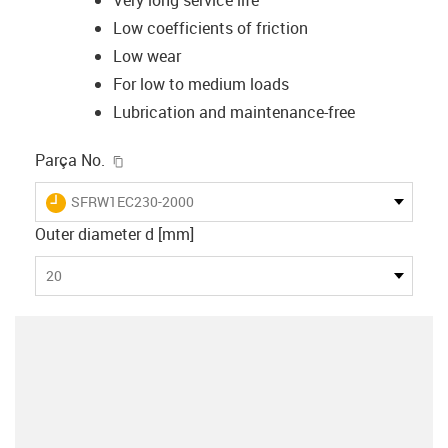
Low coefficients of friction
Low wear
For low to medium loads
Lubrication and maintenance-free
igus-icon-copy-clipboard
Parça No.
igus-icon-lieferzeit
SFRW1EC230-2000
Outer diameter d [mm]
20