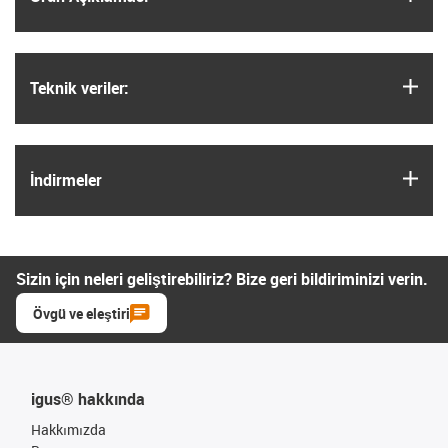
igus
Teknik veriler:
igus
İndirmeler
Sizin için neleri geliştirebiliriz? Bize geri bildiriminizi verin.
Övgü ve eleştiri
igus® hakkında
Hakkımızda