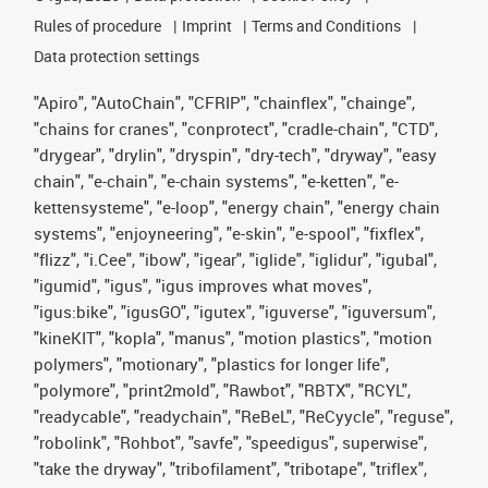
Rules of procedure
Imprint
Terms and Conditions
Data protection settings
"Apiro", "AutoChain", "CFRIP", "chainflex", "chainge",
"chains for cranes", "conprotect", "cradle-chain", "CTD",
"drygear", "drylin", "dryspin", "dry-tech", "dryway", "easy
chain", "e-chain", "e-chain systems", "e-ketten", "e-
kettensysteme", "e-loop", "energy chain", "energy chain
systems", "enjoyneering", "e-skin", "e-spool", "fixflex",
"flizz", "i.Cee", "ibow", "igear", "iglide", "iglidur", "igubal",
"igumid", "igus", "igus improves what moves",
"igus:bike", "igusGO", "igutex", "iguverse", "iguversum",
"kineKIT", "kopla", "manus", "motion plastics", "motion
polymers", "motionary", "plastics for longer life",
"polymore", "print2mold", "Rawbot", "RBTX", "RCYL",
"readycable", "readychain", "ReBeL", "ReCyycle", "reguse",
"robolink", "Rohbot", "savfe", "speedigus", superwise",
"take the dryway", "tribofilament", "tribotape", "triflex",