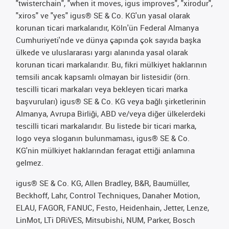
"twisterchain", "when it moves, igus improves", "xirodur",
"xiros" ve "yes" igus® SE & Co. KG'un yasal olarak
korunan ticari markalarıdır, Köln'ün Federal Almanya
Cumhuriyeti'nde ve dünya çapında çok sayıda başka
ülkede ve uluslararası yargı alanında yasal olarak
korunan ticari markalarıdır. Bu, fikri mülkiyet haklarının
temsili ancak kapsamlı olmayan bir listesidir (örn.
tescilli ticari markaları veya bekleyen ticari marka
başvuruları) igus® SE & Co. KG veya bağlı şirketlerinin
Almanya, Avrupa Birliği, ABD ve/veya diğer ülkelerdeki
tescilli ticari markalarıdır. Bu listede bir ticari marka,
logo veya sloganın bulunmaması, igus® SE & Co.
KG'nin mülkiyet haklarından feragat ettiği anlamına
gelmez.
igus® SE & Co. KG, Allen Bradley, B&R, Baumüller,
Beckhoff, Lahr, Control Techniques, Danaher Motion,
ELAU, FAGOR, FANUC, Festo, Heidenhain, Jetter, Lenze,
LinMot, LTi DRiVES, Mitsubishi, NUM, Parker, Bosch