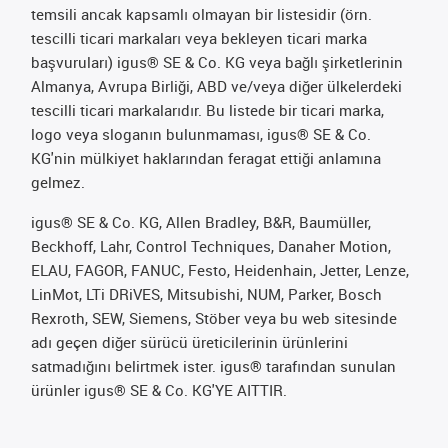
temsili ancak kapsamlı olmayan bir listesidir (örn.
tescilli ticari markaları veya bekleyen ticari marka
başvuruları) igus® SE & Co. KG veya bağlı şirketlerinin
Almanya, Avrupa Birliği, ABD ve/veya diğer ülkelerdeki
tescilli ticari markalarıdır. Bu listede bir ticari marka,
logo veya sloganın bulunmaması, igus® SE & Co.
KG'nin mülkiyet haklarından feragat ettiği anlamına
gelmez.
igus® SE & Co. KG, Allen Bradley, B&R, Baumüller,
Beckhoff, Lahr, Control Techniques, Danaher Motion,
ELAU, FAGOR, FANUC, Festo, Heidenhain, Jetter, Lenze,
LinMot, LTi DRiVES, Mitsubishi, NUM, Parker, Bosch
Rexroth, SEW, Siemens, Stöber veya bu web sitesinde
adı geçen diğer sürücü üreticilerinin ürünlerini
satmadığını belirtmek ister. igus® tarafından sunulan
ürünler igus® SE & Co. KG'YE AITTIR.