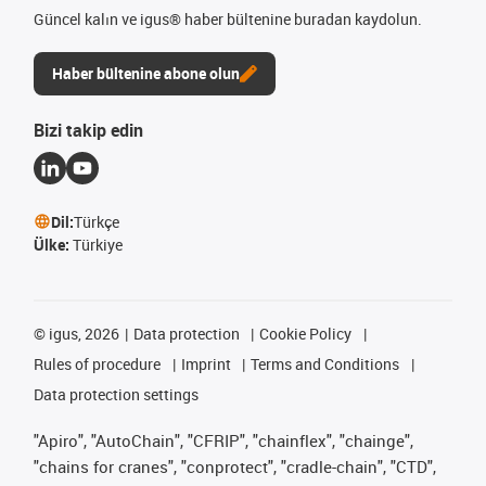
Güncel kalın ve igus® haber bültenine buradan kaydolun.
Haber bültenine abone olun
Bizi takip edin
Dil:
Türkçe
Ülke:
Türkiye
©
igus, 2026
Data protection
Cookie Policy
Rules of procedure
Imprint
Terms and Conditions
Data protection settings
"Apiro", "AutoChain", "CFRIP", "chainflex", "chainge",
"chains for cranes", "conprotect", "cradle-chain", "CTD",