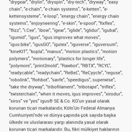
"drygear", "drylin", "dryspin", "dry-tech", "dryway", "easy
chain", "e-chain", "e-chain systems", "e-ketten", "e-
kettensysteme", "e-loop", "energy chain", "energy chain
systems", "enjoyneering", "e-skin", "e-spool", "fixflex",
"flizz", "i.Cee", "ibow", "igear", "iglide", "iglidur", "igubal",
"igumid", "igus", "igus improves what moves",
"igus:bike", "igusGO", "igutex", "iguverse", "iguversum",
"kineKIT", "kopla", "manus", "motion plastics", "motion
polymers", "motionary", "plastics for longer life",
"polymore", "print2mold", "Rawbot", "RBTX", "RCYL",
"readycable", "readychain", "ReBeL", "ReCyycle", "reguse",
"robolink", "Rohbot", "savfe", "speedigus", superwise",
"take the dryway", "tribofilament", "tribotape", "triflex",
"twisterchain", "when it moves, igus improves", "xirodur",
"xiros" ve "yes" igus® SE & Co. KG'un yasal olarak
korunan ticari markalarıdır, Köln'ün Federal Almanya
Cumhuriyeti'nde ve dünya çapında çok sayıda başka
ülkede ve uluslararası yargı alanında yasal olarak
korunan ticari markalarıdır. Bu, fikri mülkiyet haklarının