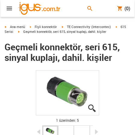
(0)
igus-icon-arrow-right
igus-icon-arrow-right
igus-icon-arrow-right
igus-icon-ar
Ana menü
Fişli konnektör
TE Connectivity (Intercontec)
615
igus-icon-arrow-right
Serisi
Geçmeli konnektör, seri 615, sinyal kuplajı, dahil. kişiler
Geçmeli konnektör, seri 615,
sinyal kuplajı, dahil. kişiler
igus-icon-lupe
igus-icon-lupe
igus-icon-lupe
igus-icon-lupe
igus-icon-lupe
1 üzerinden: 5
igus-icon-arrow-left
igus-icon-arrow-r