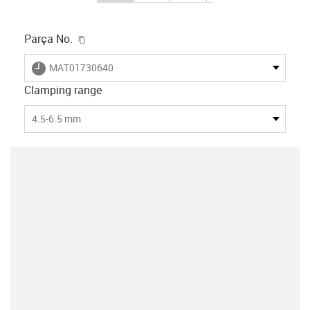
igus-icon-copy-clipboard
Parça No.
igus-icon-lieferzeit
MAT01730640
Clamping range
4.5-6.5 mm