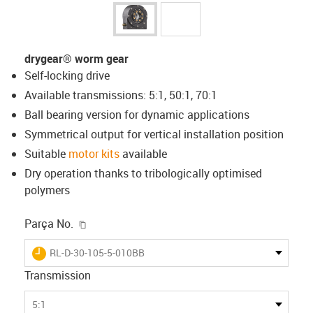
drygear® worm gear
Self-locking drive
Available transmissions: 5:1, 50:1, 70:1
Ball bearing version for dynamic applications
Symmetrical output for vertical installation position
Suitable
motor kits
available
Dry operation thanks to tribologically optimised
polymers
igus-icon-copy-clipboard
Parça No.
igus-icon-lieferzeit
RL-D-30-105-5-010BB
Transmission
5:1