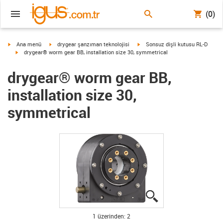
(0)
igus-icon-arrow-right
igus-icon-arrow-right
igus-icon-arrow-right
Ana menü
drygear şanzıman teknolojisi
Sonsuz dişli kutusu RL-D
igus-icon-arrow-right
drygear® worm gear BB, installation size 30, symmetrical
drygear® worm gear BB,
installation size 30,
symmetrical
igus-icon-lupe
igus-icon-lupe
1 üzerinden: 2