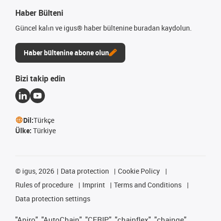
Haber Bülteni
Güncel kalın ve igus® haber bültenine buradan kaydolun.
Haber bültenine abone olun
Bizi takip edin
Dil:
Türkçe
Ülke:
Türkiye
©
igus, 2026
Data protection
Cookie Policy
Rules of procedure
Imprint
Terms and Conditions
Data protection settings
"Apiro", "AutoChain", "CFRIP", "chainflex", "chainge",