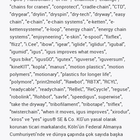
"chains for cranes", "conprotect", "cradle-chain", "CTD",
"drygear", "drylin", "dryspin", "dry-tech", "dryway", "easy
chain", "e-chain", "e-chain systems", "e-ketten", "e-
kettensysteme", "e-loop", "energy chain", "energy chain
systems", "enjoyneering", "e-skin", "e-spool", "fixflex",
"flizz", "i.Cee", "ibow", "igear", "iglide", "iglidur", "igubal",
"igumid", "igus", "igus improves what moves",
"igus:bike", "igusGO", "igutex", "iguverse", "iguversum",
"kineKIT", "kopla", "manus", "motion plastics", "motion
polymers", "motionary", "plastics for longer life",
"polymore", "print2mold", "Rawbot", "RBTX", "RCYL",
"readycable", "readychain", "ReBeL", "ReCyycle", "reguse",
"robolink", "Rohbot", "savfe", "speedigus", superwise",
"take the dryway", "tribofilament", "tribotape", "triflex",
"twisterchain", "when it moves, igus improves", "xirodur",
"xiros" ve "yes" igus® SE & Co. KG'un yasal olarak
korunan ticari markalarıdır, Köln'ün Federal Almanya
Cumhuriyeti'nde ve dünya çapında çok sayıda başka