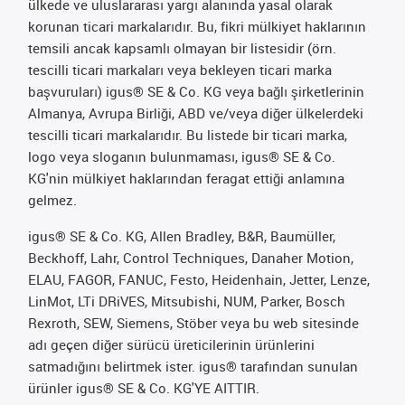
ülkede ve uluslararası yargı alanında yasal olarak
korunan ticari markalarıdır. Bu, fikri mülkiyet haklarının
temsili ancak kapsamlı olmayan bir listesidir (örn.
tescilli ticari markaları veya bekleyen ticari marka
başvuruları) igus® SE & Co. KG veya bağlı şirketlerinin
Almanya, Avrupa Birliği, ABD ve/veya diğer ülkelerdeki
tescilli ticari markalarıdır. Bu listede bir ticari marka,
logo veya sloganın bulunmaması, igus® SE & Co.
KG'nin mülkiyet haklarından feragat ettiği anlamına
gelmez.
igus® SE & Co. KG, Allen Bradley, B&R, Baumüller,
Beckhoff, Lahr, Control Techniques, Danaher Motion,
ELAU, FAGOR, FANUC, Festo, Heidenhain, Jetter, Lenze,
LinMot, LTi DRiVES, Mitsubishi, NUM, Parker, Bosch
Rexroth, SEW, Siemens, Stöber veya bu web sitesinde
adı geçen diğer sürücü üreticilerinin ürünlerini
satmadığını belirtmek ister. igus® tarafından sunulan
ürünler igus® SE & Co. KG'YE AITTIR.