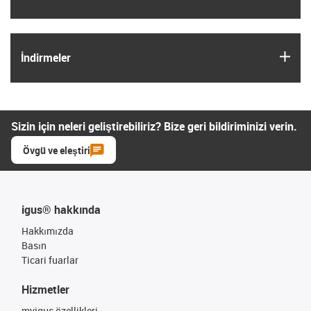
igus
İndirmeler
Sizin için neleri geliştirebiliriz? Bize geri bildiriminizi verin.
Övgü ve eleştiri
igus® hakkında
Hakkımızda
Basın
Ticari fuarlar
Hizmetler
myigus özellikleri