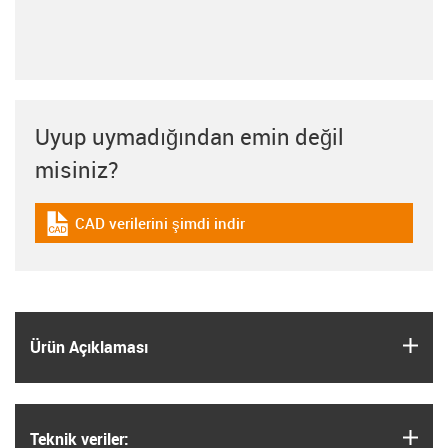
Uyup uymadığından emin değil
misiniz?
CAD verilerini şimdi indir
igus-icon-cad-dateien
igus
Ürün Açıklaması
igus
Teknik veriler: