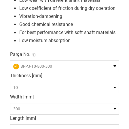
Low coefficient of friction during dry operation
Vibration-dampening
Good chemical resistance
For best performance with soft shaft materials
Low moisture absorption
igus-icon-copy-clipboard
Parça No.
igus-icon-lieferzeit
SFPJ-10-500-300
Thickness [mm]
10
Width [mm]
300
Length [mm]