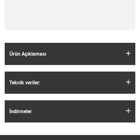
igus
Ürün Açıklaması
igus
Teknik veriler:
igus
İndirmeler