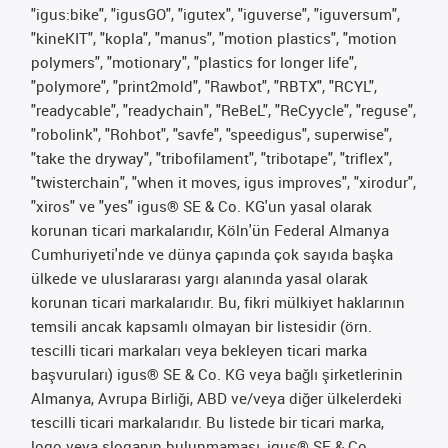
"igus:bike", "igusGO", "igutex", "iguverse", "iguversum",
"kineKIT", "kopla", "manus", "motion plastics", "motion
polymers", "motionary", "plastics for longer life",
"polymore", "print2mold", "Rawbot", "RBTX", "RCYL",
"readycable", "readychain", "ReBeL", "ReCyycle", "reguse",
"robolink", "Rohbot", "savfe", "speedigus", superwise",
"take the dryway", "tribofilament", "tribotape", "triflex",
"twisterchain", "when it moves, igus improves", "xirodur",
"xiros" ve "yes" igus® SE & Co. KG'un yasal olarak
korunan ticari markalarıdır, Köln'ün Federal Almanya
Cumhuriyeti'nde ve dünya çapında çok sayıda başka
ülkede ve uluslararası yargı alanında yasal olarak
korunan ticari markalarıdır. Bu, fikri mülkiyet haklarının
temsili ancak kapsamlı olmayan bir listesidir (örn.
tescilli ticari markaları veya bekleyen ticari marka
başvuruları) igus® SE & Co. KG veya bağlı şirketlerinin
Almanya, Avrupa Birliği, ABD ve/veya diğer ülkelerdeki
tescilli ticari markalarıdır. Bu listede bir ticari marka,
logo veya sloganın bulunmaması, igus® SE & Co.