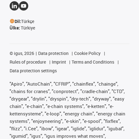
Dil:
Türkçe
Ülke:
Türkiye
©
igus, 2026
Data protection
Cookie Policy
Rules of procedure
Imprint
Terms and Conditions
Data protection settings
"Apiro", "AutoChain", "CFRIP", "chainflex", "chainge",
"chains for cranes", "conprotect", "cradle-chain", "CTD",
"drygear", "drylin", "dryspin", "dry-tech", "dryway", "easy
chain", "e-chain", "e-chain systems", "e-ketten", "e-
kettensysteme", "e-loop", "energy chain", "energy chain
systems", "enjoyneering", "e-skin", "e-spool", "fixflex",
"flizz", "i.Cee", "ibow", "igear", "iglide", "iglidur", "igubal",
"igumid", "igus", "igus improves what moves",