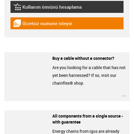
Kullanım ömrünü hesaplama
igus-icon-lebensdauerrechner
Ücretsiz numune isteyin
igus-icon-gratismuster
Buy a cable without a connector?
Are you looking for a cable that has not
yet been harnessed? If so, visit our
chainflex® shop.
igu
All components from a single source -
with guarantee
Energy chains from igus are already