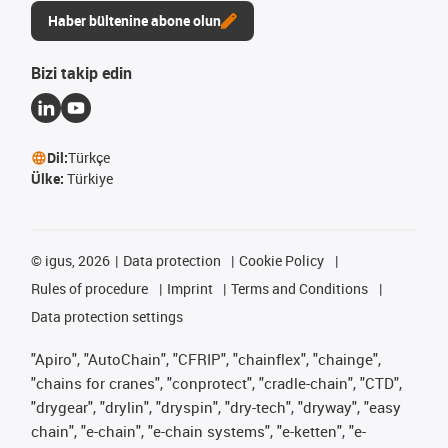
Haber bültenine abone olun
Bizi takip edin
Dil:
Türkçe
Ülke:
Türkiye
©
igus, 2026
Data protection
Cookie Policy
Rules of procedure
Imprint
Terms and Conditions
Data protection settings
"Apiro", "AutoChain", "CFRIP", "chainflex", "chainge",
"chains for cranes", "conprotect", "cradle-chain", "CTD",
"drygear", "drylin", "dryspin", "dry-tech", "dryway", "easy
chain", "e-chain", "e-chain systems", "e-ketten", "e-