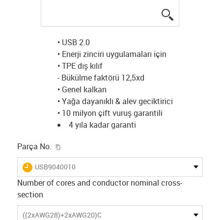
igus-icon-lup
• USB 2.0
• Enerji zinciri uygulamaları için
• TPE dış kılıf
- Bükülme faktörü 12,5xd
• Genel kalkan
• Yağa dayanıklı & alev geciktirici
• 10 milyon çift vuruş garantili
4 yıla kadar garanti
igus-icon-copy-clipboard
Parça No.
igus-icon-lieferzeit
USB9040010
Number of cores and conductor nominal cross-
section
((2xAWG28)+2xAWG20)C