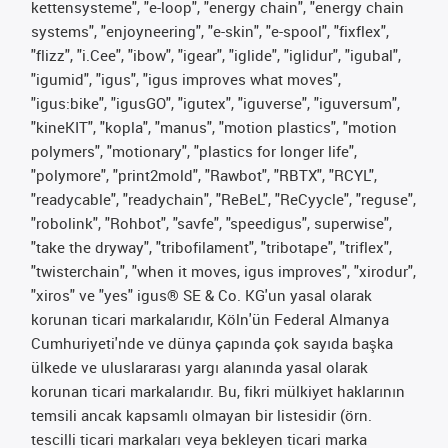
kettensysteme", "e-loop", "energy chain", "energy chain
systems", "enjoyneering", "e-skin", "e-spool", "fixflex",
"flizz", "i.Cee", "ibow", "igear", "iglide", "iglidur", "igubal",
"igumid", "igus", "igus improves what moves",
"igus:bike", "igusGO", "igutex", "iguverse", "iguversum",
"kineKIT", "kopla", "manus", "motion plastics", "motion
polymers", "motionary", "plastics for longer life",
"polymore", "print2mold", "Rawbot", "RBTX", "RCYL",
"readycable", "readychain", "ReBeL", "ReCyycle", "reguse",
"robolink", "Rohbot", "savfe", "speedigus", superwise",
"take the dryway", "tribofilament", "tribotape", "triflex",
"twisterchain", "when it moves, igus improves", "xirodur",
"xiros" ve "yes" igus® SE & Co. KG'un yasal olarak
korunan ticari markalarıdır, Köln'ün Federal Almanya
Cumhuriyeti'nde ve dünya çapında çok sayıda başka
ülkede ve uluslararası yargı alanında yasal olarak
korunan ticari markalarıdır. Bu, fikri mülkiyet haklarının
temsili ancak kapsamlı olmayan bir listesidir (örn.
tescilli ticari markaları veya bekleyen ticari marka