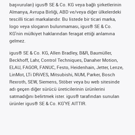
başvuruları) igus® SE & Co. KG veya bağlı şirketlerinin
Almanya, Avrupa Birliği, ABD ve/veya diğer ülkelerdeki
tescilli ticari markalarıdır. Bu listede bir ticari marka,
logo veya sloganın bulunmaması, igus® SE & Co.
KG'nin mülkiyet haklarından feragat ettiği anlamına
gelmez.
igus® SE & Co. KG, Allen Bradley, B&R, Baumüller,
Beckhoff, Lahr, Control Techniques, Danaher Motion,
ELAU, FAGOR, FANUC, Festo, Heidenhain, Jetter, Lenze,
LinMot, LTi DRiVES, Mitsubishi, NUM, Parker, Bosch
Rexroth, SEW, Siemens, Stöber veya bu web sitesinde
adı geçen diğer sürücü üreticilerinin ürünlerini
satmadığını belirtmek ister. igus® tarafından sunulan
ürünler igus® SE & Co. KG'YE AITTIR.