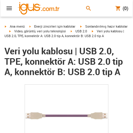
(0)
igus-icon-arrow-right
igus-icon-arrow-right
igus-icon-arrow-right
Ana menü
Enerji zincirleri için kablolar
Sonlandırılmış hazır kablolar
igus-icon-arrow-right
igus-icon-arrow-right
igus-icon-arrow-right
Video, görüntü, veri yolu teknolojisi
USB 2.0
Veri yolu kablosu |
USB 2.0, TPE, konnektör A: USB 2.0 tip A, konnektör B: USB 2.0 tip A
Veri yolu kablosu | USB 2.0,
TPE, konnektör A: USB 2.0 tip
A, konnektör B: USB 2.0 tip A