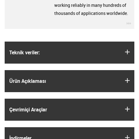
working reliably in many hundreds of
thousands of applications worldwide.
igu
igus
Teknik veriler:
igus
Ürün Açıklaması
igus
Çevrimiçi Araçlar
igus
İndirmeler