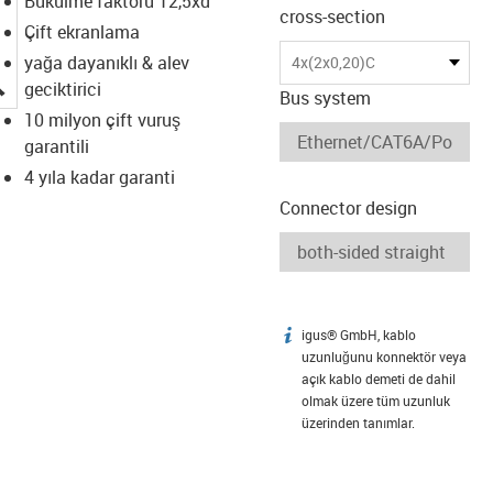
Bükülme faktörü 12,5xd
cross-section
Çift ekranlama
yağa dayanıklı & alev
4x(2x0,20)C
igus-icon-lupe
geciktirici
Bus system
10 milyon çift vuruş
garantili
4 yıla kadar garanti
Connector design
igus® GmbH, kablo
igus-icon-info
uzunluğunu konnektör veya
açık kablo demeti de dahil
olmak üzere tüm uzunluk
üzerinden tanımlar.