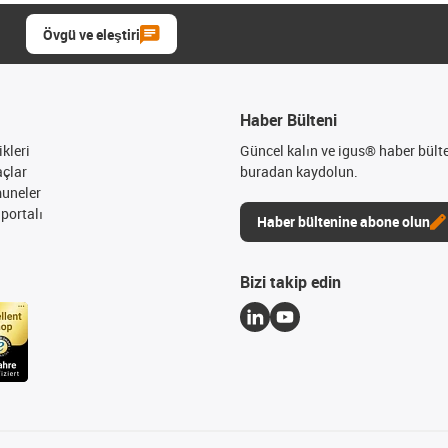
Övgü ve eleştiri
Haber Bülteni
kleri
Güncel kalın ve igus® haber bült
açlar
buradan kaydolun.
muneler
portalı
Haber bültenine abone olun
Bizi takip edin