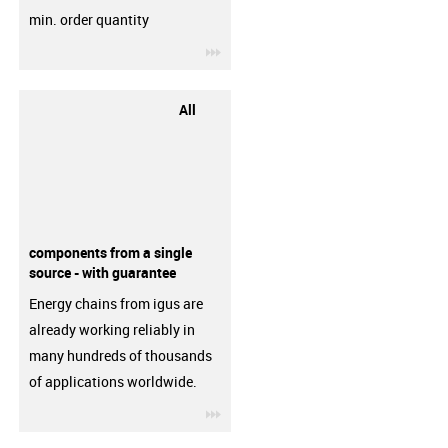
min. order quantity
igus-icon-3arrow
All
components from a single
source - with guarantee
Energy chains from igus are
already working reliably in
many hundreds of thousands
of applications worldwide.
igus-icon-3arrow