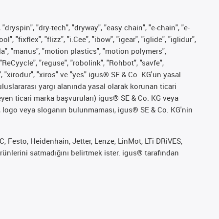
 "dryspin", "dry-tech", "dryway", "easy chain", "e-chain", "e-
fixflex", "flizz", "i.Cee", "ibow", "igear", "iglide", "iglidur",
pla", "manus", "motion plastics", "motion polymers",
"ReCyycle", "reguse", "robolink", "Rohbot", "savfe",
", "xirodur", "xiros" ve "yes" igus® SE & Co. KG'un yasal
uslararası yargı alanında yasal olarak korunan ticari
ekleyen ticari marka başvuruları) igus® SE & Co. KG veya
marka, logo veya sloganın bulunmaması, igus® SE & Co. KG'nin
 Festo, Heidenhain, Jetter, Lenze, LinMot, LTi DRiVES,
ünlerini satmadığını belirtmek ister. igus® tarafından