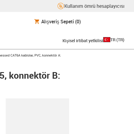
Kullanım ömrü hesaplayıcısı
Alışveriş Sepeti
(0)
TR
(
TR
)
Kişisel irtibat yetkilisi
con-arrow-right
essed CAT6A kablolar, PVC, konnektör A:
5, konnektör B:
-clipboard