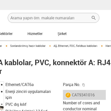
Sektörler
Hizmetler
Şirket
igus-icon-arrow-right
igus-icon-arrow-right
igus-i
ar
Sonlandırılmış hazır kablolar
Ağ, Ethernet, FOC, fieldbus kabloları
Harn
kablolar, PVC, konnektör A: RJ4
r
igus-icon-copy
Ethernet/CAT6a
Parça No.
Enerji zinciri uygulamaları
igus-icon-lieferzeit
CAT9341016
için
Number of cores and
PVC dış kılıf
conductor nominal