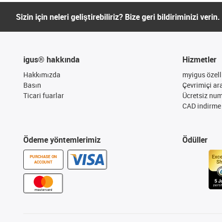
Sizin için neleri geliştirebiliriz? Bize geri bildiriminizi verin.
igus® hakkında
Hizmetler
Hakkımızda
myigus özelli
Basın
Çevrimiçi ar
Ticari fuarlar
Ücretsiz nu
CAD indirme 
Ödeme yöntemlerimiz
Ödüller
PURCHASE ON
ACCOUNT