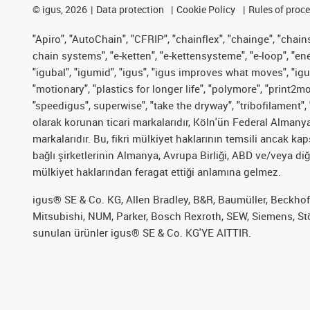
©
igus, 2026
Data protection
Cookie Policy
Rules of proc
"Apiro", "AutoChain", "CFRIP", "chainflex", "chainge", "chains 
chain systems", "e-ketten", "e-kettensysteme", "e-loop", "energy
"igubal", "igumid", "igus", "igus improves what moves", "igu
"motionary", "plastics for longer life", "polymore", "print2m
"speedigus", superwise", "take the dryway", "tribofilament", 
olarak korunan ticari markalarıdır, Köln'ün Federal Alman
markalarıdır. Bu, fikri mülkiyet haklarının temsili ancak ka
bağlı şirketlerinin Almanya, Avrupa Birliği, ABD ve/veya diğ
mülkiyet haklarından feragat ettiği anlamına gelmez.
igus® SE & Co. KG, Allen Bradley, B&R, Baumüller, Beckhof
Mitsubishi, NUM, Parker, Bosch Rexroth, SEW, Siemens, Stöb
sunulan ürünler igus® SE & Co. KG'YE AITTIR.