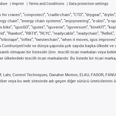
edure
Imprint
Terms and Conditions
Data protection settings
for cranes", "conprotect", "cradle-chain", "CTD", "drygear", "drylin",
 chain", "energy chain systems", "enjoyneering", "e-skin", "e-spool", "
s:bike", "igusGO", "igutex", "iguverse", "iguversum", "kineKIT", "ko
old", "Rawbot", "RBTX", "RCYL", "readycable", "readychain", "ReBeL", 
"tribotape", "triflex", "twisterchain", "when it moves, igus improves
ya Cumhuriyeti'nde ve dünya çapında çok sayıda başka ülkede ve ul
psamlı olmayan bir listesidir (örn. tescilli ticari markaları veya b
er ülkelerdeki tescilli ticari markalarıdır. Bu listede bir ticari 
f, Lahr, Control Techniques, Danaher Motion, ELAU, FAGOR, FANUC,
er veya bu web sitesinde adı geçen diğer sürücü üreticilerinin ür