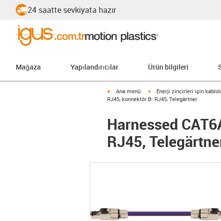
24 saatte sevkiyata hazır
Mağaza
Yapılandırıcılar
Ürün bilgileri
igus-icon-arrow-right
igus-icon-arrow-right
Ana menü
Enerji zincirleri için kablol
RJ45, konnektör B: RJ45, Telegärtner
Harnessed CAT6A 
RJ45, Telegärtne