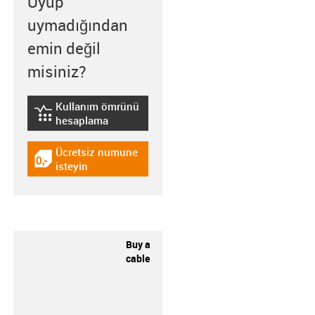
Uyup
uymadığından
emin değil
misiniz?
Kullanım ömrünü
igus-icon-lebensdauerrechner
hesaplama
Ücretsiz numune
igus-icon-gratismuster
isteyin
Buy a
cable