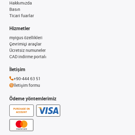
Hakkımızda
Basın
Ticari fuarlar
Hizmetler
myigus özellikleri
Çevrimiçi araçlar
Ücretsiz numuneler
CAD indirme portalı
İletişim
+90-444 63 51
İletişim formu
Ödeme yöntemlerimiz
PURCHASE ON
ACCOUNT