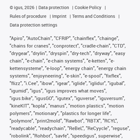
©
igus, 2026
Data protection
Cookie Policy
Rules of procedure
Imprint
Terms and Conditions
Data protection settings
"Apiro", "AutoChain", "CFRIP", "chainflex", "chainge",
"chains for cranes", "conprotect", "cradle-chain", "CTD",
"drygear", "drylin", "dryspin", "dry-tech", "dryway", "easy
chain", "e-chain", "e-chain systems", "e-ketten", "e-
kettensysteme", "e-loop", "energy chain", "energy chain
systems", "enjoyneering", "e-skin", "e-spool", "fixflex",
"flizz", "i.Cee", "ibow", "igear", "iglide", "iglidur", "igubal",
"igumid", "igus", "igus improves what moves",
"igus:bike", "igusGO", "igutex", "iguverse", "iguversum",
"kineKIT", "kopla", "manus", "motion plastics", "motion
polymers", "motionary", "plastics for longer life",
"polymore", "print2mold", "Rawbot", "RBTX", "RCYL",
"readycable", "readychain", "ReBeL", "ReCyycle", "reguse",
"robolink", "Rohbot", "savfe", "speedigus", superwise",