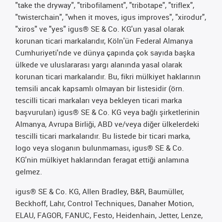
"take the dryway", "tribofilament", "tribotape", "triflex",
"twisterchain", "when it moves, igus improves", "xirodur",
"xiros" ve "yes" igus® SE & Co. KG'un yasal olarak
korunan ticari markalarıdır, Köln'ün Federal Almanya
Cumhuriyeti'nde ve dünya çapında çok sayıda başka
ülkede ve uluslararası yargı alanında yasal olarak
korunan ticari markalarıdır. Bu, fikri mülkiyet haklarının
temsili ancak kapsamlı olmayan bir listesidir (örn.
tescilli ticari markaları veya bekleyen ticari marka
başvuruları) igus® SE & Co. KG veya bağlı şirketlerinin
Almanya, Avrupa Birliği, ABD ve/veya diğer ülkelerdeki
tescilli ticari markalarıdır. Bu listede bir ticari marka,
logo veya sloganın bulunmaması, igus® SE & Co.
KG'nin mülkiyet haklarından feragat ettiği anlamına
gelmez.
igus® SE & Co. KG, Allen Bradley, B&R, Baumüller,
Beckhoff, Lahr, Control Techniques, Danaher Motion,
ELAU, FAGOR, FANUC, Festo, Heidenhain, Jetter, Lenze,